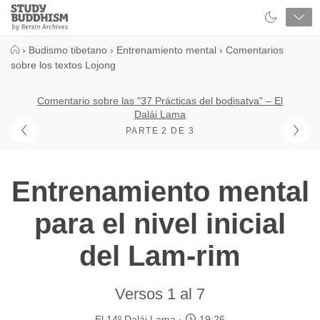
Close
Study
Buddhism
Home
›
Budismo tibetano
›
Entrenamiento mental
›
Comentarios
sobre los textos Lojong
Comentario sobre las "37 Prácticas del bodisatva" – El
Dalái Lama
PARTE 2 DE 3
Entrenamiento mental
para el nivel inicial
del Lam-rim
Versos 1 al 7
El 14º Dalái Lama
19:26