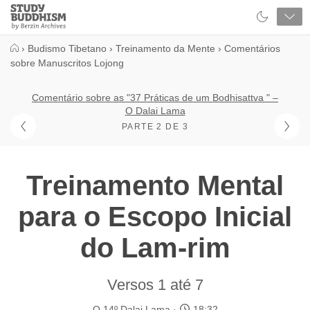
Close
Study
Buddhism
Home
›
Budismo Tibetano
›
Treinamento da Mente
›
Comentários
sobre Manuscritos Lojong
Comentário sobre as "37 Práticas de um Bodhisattva " –
O Dalai Lama
PARTE 2 DE 3
Treinamento Mental
para o Escopo Inicial
do Lam-rim
Versos 1 até 7
O 14º Dalai Lama
18:32