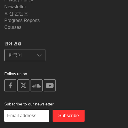
Newsletter
최신 콘텐츠
Progress Reports
Courses
언어 변경
Follow us on
on
on
on
on
facebook
X
soundcloud
youtube
Subscribe to our newsletter
Enter
Subscribe
your
email