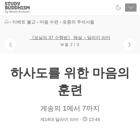
Close
Study
Buddhism
Home
›
티베트 불교
›
마음 수련
›
로종의 주석서들
《보살의 37 수행법》 해설 – 달라이 라마
부품 2 / 3
하사도를 위한 마음의
훈련
게송의 1에서 7까지
제14대 달라이 라마
13:44