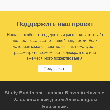
Поддержите наш проект
Наша способность содержать и расширять этот сайт
полностью зависит от вашей поддержки. Если
материал кажется вам полезным, пожалуйста,
рассмотрите возможность однократного или
ежемесячного пожертвования.
Поддержать
Study Buddhism – проект Berzin Archives e.
V., основанный д-ром Александром
Берзиным.