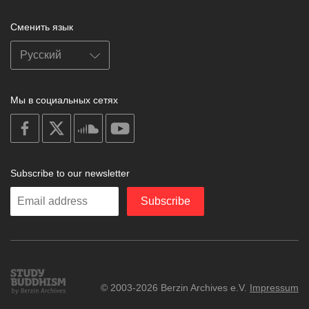
Сменить язык
Мы в социальных сетях
on
on
on
on
facebook
X
soundcloud
youtube
Subscribe to our newsletter
Enter
Subscribe
your
email
Study
© 2003-2026 Berzin Archives e.V.
Impressum
Buddhism
Home