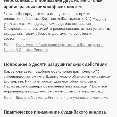
Необходимость понимания двух истин с точки
зрения разных философских систем
Четыре благородные истины — две пары с причинно-
следственной связью Как сказал Шантидева: (IX.1) Мудрец
учил всем этим подразделам ради распознавания.
Следовательно, развивайте распознавание, желая успокоить
страдания. Таким образом, достижение успокоения –
состояния...
Part
in
Как изучать объяснение пустотности Шантидевы –
Ценшаб Серконг Ринпоче
Подробнее о десяти разрушительных действиях
Как вы считаете, подобное объяснение вам полезно? Я
спрашиваю, потому что Дхарму можно объяснять по-разному.
Д-р Берзин: Ринпоче просит дать ему обратную связь.
Насколько его манера объяснения вам подходит? Если всё
нормально, я продолжу, потому что смысл в том, чтобы...
Part
in
Диалоги Серконга Ринпоче и его учеников о ламриме
Практическое применение буддийского анализа