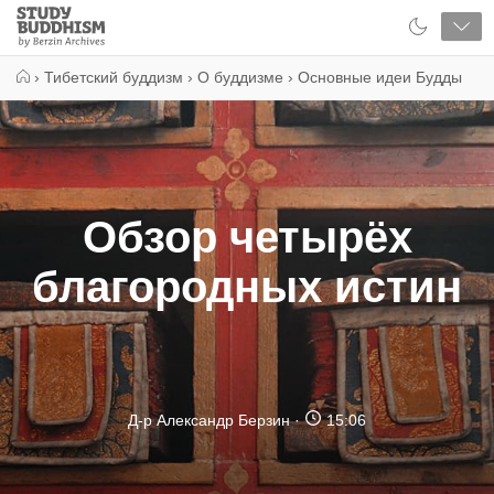
Close
Study
Buddhism
Home
›
Тибетский буддизм
›
О буддизме
›
Основные идеи Будды
Обзор четырёх
благородных истин
Д-р Александр Берзин
15:06