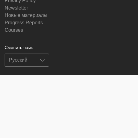
Privacy Policy
Newsletter
Новые материалы
Progress Reports
Courses
Сменить язык
Мы в социальных сетях
on
on
on
on
facebook
X
soundcloud
youtube
Subscribe to our newsletter
Enter
Subscribe
your
email