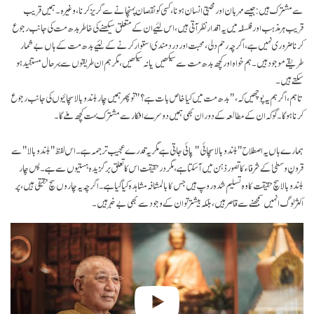
سے مشترک ہیں: جیسے مہربان اور محبتی انسان ہونا، کسی کو نقصان پہنچانے سے گریز کرنا، وغیرہ۔ ہمیں قریب
قریب ہر مذہب اور فلسفہ میں یہ اقدار نظر آتی ہیں، اس لئیے ان کے متعلق سیکھنے کی خاطر بدھ مت کی جانب رجوع
کرنا ضروری نہیں ہے، اگرچہ رحم دلی، محبت اور درد مندی استوار کرنے کے لئیے بدھ مت کے ہاں بے شمار
طریقے موجود ہیں۔ ہم خواہ اور کچھ بدھ مت سے سیکھیں یا نہ سیکھیں، مگر ہم ان طریقوں سے بہر حال مستفید ہو
سکتے ہیں۔
تاہم، اگر ہم یہ پوچھیں کہ،"بدھ مت میں کیا خاص بات ہے؟" تو پھر ہمیں چار بلند و بالا سچائیوں کی جانب رجوع
کرنا ہو گا۔ گو کہ ان کے مطالعہ کے دوران بھی ہمیں دوسرے افکار سے مشترک بہت کچھ ملے گا۔
ہمارے ہاں یہ اصطلاح "بلند و بالا سچائی" پائی جاتی ہے مگر یہ قدرے عجیب ترجمہ ہے۔ اس لفظ "بلند و بالا" سے
قرونِ وسطیٰ کے شرفاء کا تصور ذہن میں آ سکتا ہے، مگر در حقیقت اس کا تعلق برگزیدہ ہستیوں سے ہے۔ پس چار
بلند و بالا سچ حقیقت کا وہ تسلیم شدہ روپ ہیں جس کا بالمشافہ مشاہدہ کیا گیا ہے۔ اگرچہ یہ چاروں سچ حقیقی ہیں، پر
اکثر لوگ انہیں سمجھنے سے قاصر ہیں، بلکہ بیشتر تو ان کے وجود سے بھی بےخبر ہیں۔