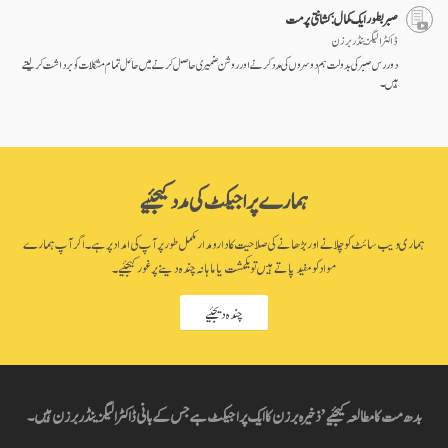
صبر بطور ایک کمال: کشانتی پرمت
ڈاکٹر الیگزینڈر برزن
دور رس صبر کی بدولت ہم دوسروں کی مدد کرنے اور روشن ضمیری حاصل کرنے میں حائل تمام مشکلات کو برداشت کر لیتے
ہیں۔
ہمارے پراجیکٹ کی مدد کیجئیے
ہماری ویب سائٹ کو چلانے اور بڑھانے کی صلاحیت کا دارومدار مکمل طور پر آپ کی امداد پر ہے۔ اگر آپ ہمارے
مواد کو مفید پاتے ہیں تو یکمشت یا ماہانہ چندہ دینے پر غور کیجئیے۔
چندہ دیجئیے
بدھ مت کا مطالعہ کیجئیے’ ذخیرہ برزن کا ایک پراجیکٹ ہے جس کے بانی ڈاکٹر الیگزینڈر برزن ہیں۔