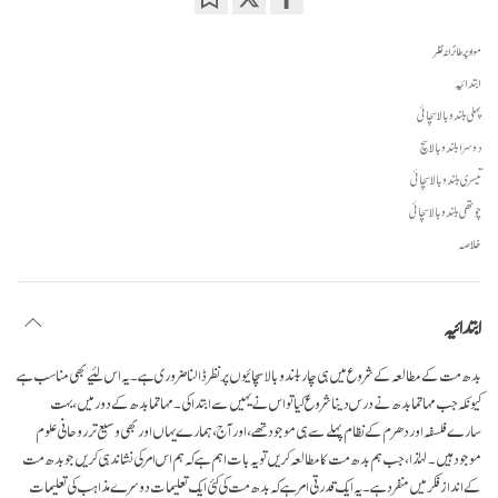
Bookmark
Share
on
مواد پر طائرانہ نظر
facebook
ابتدائیہ
پہلی بلند و بالا سچائی
دوسرا بلند و بالا سچ
تیسری بلند و بالا سچائی
چوتھی بلند و بالا سچائی
خلاصہ
ابتدائیہ
بدھ مت کے مطالعہ کے شروع میں ہی چار بلند و بالا سچائیوں پر نظر ڈالنا ضروری ہے۔ یہ اس لئیے بھی مناسب ہے
کیونکہ جب مہاتما بدھ نے درس دینا شروع کیا تو اس نے یہیں سے ابتدا کی۔ مہاتما بدھ کے دور میں، بہت
سارے فلسفہ اور دھرم کے نظام پہلے سے ہی موجود تھے، اور آج، ہمارے یہاں اور بھی وسیع تر روحانی علوم
موجود ہیں۔ لہٰذا، جب ہم بدھ مت کا مطالعہ کریں تو یہ بات اہم ہے کہ ہم اس امر کی نشاندہی کریں جو بدھ مت
کے انداز فکر میں منفرد ہے۔ یہ ایک قدرتی امر ہے کہ بدھ مت کی کئی ایک تعلیمات دوسرے مذاہب کی تعلیمات