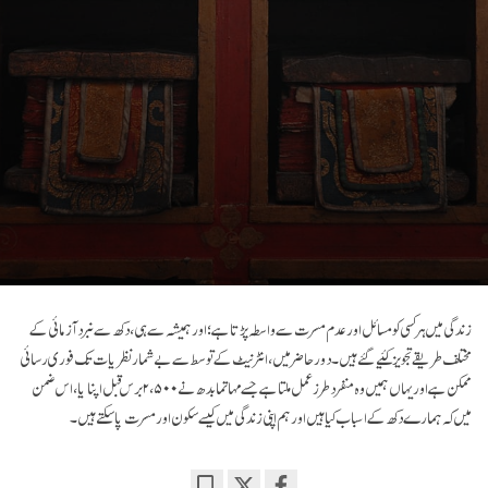
زندگی میں ہر کسی کو مسائل اور عدم مسرت سے واسطہ پڑتا ہے؛ اور ہمیشہ سے ہی، دکھ سے نبرد آزمائی کے
مختلف طریقے تجویز کئیے گئے ہیں۔ دور حاضر میں، انٹرنیٹ کے توسط سے بےشمار نظریات تک فوری رسائی
ممکن ہے اور یہاں ہمیں وہ منفرد طرز عمل ملتا ہے جسے مہاتما بدھ نے ۲،۵۰۰ برس قبل اپنایا، اس ضمن
میں کہ ہمارے دکھ کے اسباب کیا ہیں اور ہم اپنی زندگی میں کیسے سکون اور مسرت پا سکتے ہیں۔