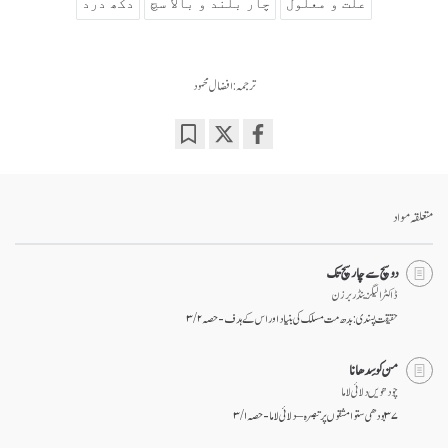
علت و معلول
چار بلند و بالا سچ
دکھ درد
ترجمہ: افضال محمود
Bookmark
Share
on
facebook
متعلقہ مواد
دوسچ سے چار سچ تک
ڈاکٹر الیگزینڈر برزن
حقیقت پسندی: بدھ مت مسلک کی بنیاد اور اس کے ہدف - حصہ ۲ / ۳
من کو سِدھانا
چودھویں دلائی لاما
۳۷ بودھی ستوا مشقوں پر تبصرہ – دلائی لاما - حصہ ۱ / ۳