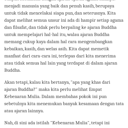
menjadi manusia yang baik dan penuh kasih, berupaya
untuk tidak mencelakai siapa pun, dan seterusnya. Kita
dapat melihat semua unsur ini ada di hampir setiap agama
dan filsafat, dan tidak perlu berpaling ke ajaran Buddha
untuk mempelajari hal-hal itu, walau ajaran Buddha
memang cukup kaya dalam hal cara mengembangkan
kebaikan, kasih, dan welas asih. Kita dapat memetik
manfaat dari cara-cara ini, terlepas dari kita menerima
atau tidak semua hal lain yang terdapat di dalam ajaran
Buddha.
Akan tetapi, kalau kita bertanya, "apa yang khas dari
ajaran Buddha?" maka kita perlu melihat Empat
Kebenaran Mulia. Dalam membahas pokok ini pun
sebetulnya kita menemukan banyak kesamaan dengan tata
atau ajaran lainnya.
Nah, di sini ada istilah "Kebenaran Mulia", tetapi ini