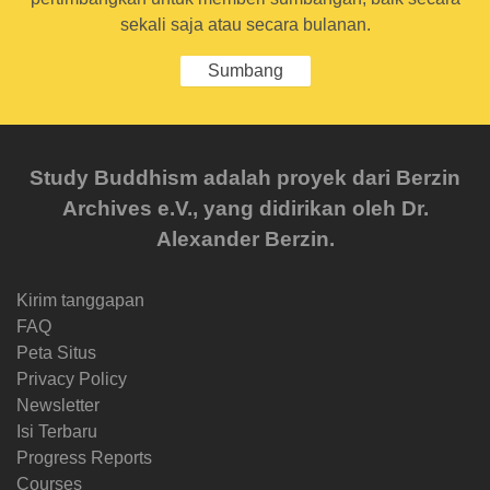
sekali saja atau secara bulanan.
Sumbang
Study Buddhism adalah proyek dari Berzin
Archives e.V., yang didirikan oleh Dr.
Alexander Berzin.
Kirim tanggapan
FAQ
Peta Situs
Privacy Policy
Newsletter
Isi Terbaru
Progress Reports
Courses