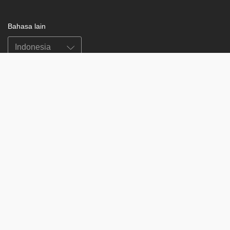
Bahasa lain
Ikuti kami di
on
on
on
on
facebook
X
soundcloud
youtube
Subscribe to our newsletter
Enter
Subscribe
your
email
Study
© 2003-2026 Berzin Archives e.V.
Impressum
Buddhism