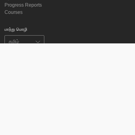
Progress Reports
Courses
மாற்று மொழி
எங்களைப் பின்தொடர
on
on
on
on
facebook
X
soundcloud
youtube
Subscribe to our newsletter
Enter
Subscribe
your
email