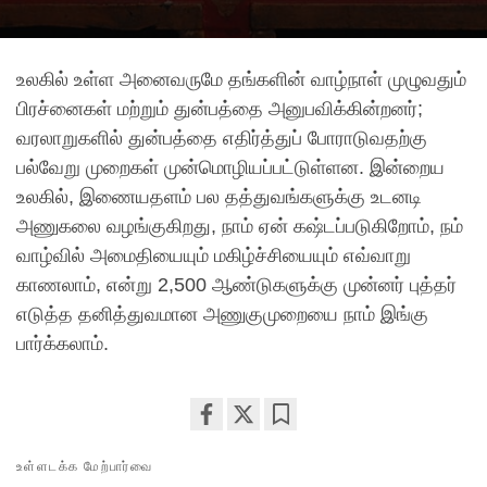
உலகில் உள்ள அனைவருமே தங்களின் வாழ்நாள் முழுவதும்
பிரச்னைகள் மற்றும் துன்பத்தை அனுபவிக்கின்றனர்;
வரலாறுகளில் துன்பத்தை எதிர்த்துப் போராடுவதற்கு
பல்வேறு முறைகள் முன்மொழியப்பட்டுள்ளன. இன்றைய
உலகில், இணையதளம் பல தத்துவங்களுக்கு உடனடி
அணுகலை வழங்குகிறது, நாம் ஏன் கஷ்டப்படுகிறோம், நம்
வாழ்வில் அமைதியையும் மகிழ்ச்சியையும் எவ்வாறு
காணலாம், என்று 2,500 ஆண்டுகளுக்கு முன்னர் புத்தர்
எடுத்த தனித்துவமான அணுகுமுறையை நாம் இங்கு
பார்க்கலாம்.
Share
Bookmark
உள்ளடக்க மேற்பார்வை
on