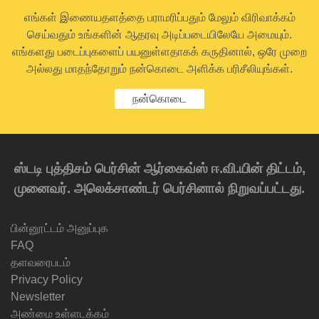
எங்கள் இணையதளத்தை பராமரிப்பதும் மேலும் விரிவாக்கம்
செய்வதும் உங்களின் ஆதரவு அடிப்படையிலேயே அமையும்.
எங்களது படைப்புகளைப் பயனுள்ளதாகக் கருதினால், ஒரே முறை
அல்லது மாதந்தோறும் நன்கொடை அளிக்க பரிசீலியுங்கள்.
நன்கொடை
ஸ்டடி புத்திசம் பெர்சின் ஆர்கைவ்ஸ் ஈ.வி.யின் திட்டம்,
முனைவர். அலெக்சாண்டர் பெர்சினால் நிறுவப்பட்டது.
பின்னூட்டம் அனுப்புக
FAQ
தளவரைபடம்
Privacy Policy
Newsletter
அண்மை உள்ளடக்கம்