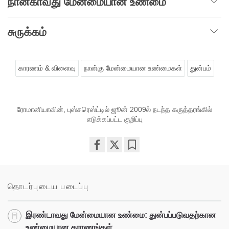
நான்காவது மேன்மையான உண்மை
சுருக்கம்
காரணம் & விளைவு
நான்கு மேன்மையான உண்மைகள்
துன்பம்
ரோமானியாவின், புஸ்சரெஸ்ட்டில் ஜூன் 2009ல் நடந்த கருத்தரங்கில்
எடுக்கப்பட்ட குறிப்பு
Share
Bookmark
on
facebook
தொடர்புடைய படைப்பு
இரண்டாவது மேன்மையான உண்மை: துன்பப்படுவதற்கான
உண்மையான காரணங்கள்