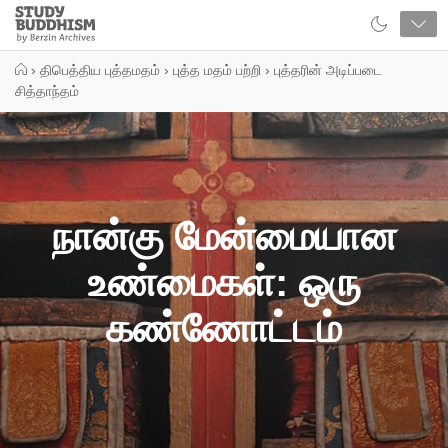
Close
Study
Buddhism
Home
›
திபெத்திய புத்தமதம்
›
புத்த மதம் பற்றி
›
புத்தரின் அடிப்படை
சித்தாந்தம்
நான்கு மேன்மையான
உண்மைகள்: ஒரு
கண்ணோட்டம்