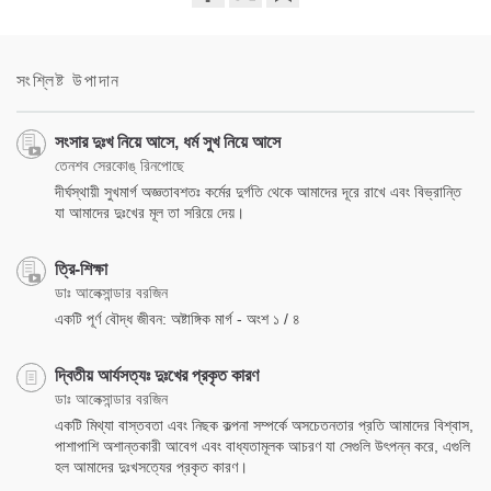
Share
Bookmark
on
facebook
সংশ্লিষ্ট উপাদান
সংসার দুঃখ নিয়ে আসে, ধর্ম সুখ নিয়ে আসে
তেনশব সেরকোঙ্‌ রিনপোছে
দীর্ঘস্থায়ী সুখমার্গ অজ্ঞতাবশতঃ কর্মের দুর্গতি থেকে আমাদের দূরে রাখে এবং বিভ্রান্তি
যা আমাদের দুঃখের মূল তা সরিয়ে দেয়।
ত্রি-শিক্ষা
ডাঃ আলেক্সান্ডার বরজিন
একটি পূর্ণ বৌদ্ধ জীবন: অষ্টাঙ্গিক মার্গ - অংশ ১ / ৪
দ্বিতীয় আর্যসত্যঃ দুঃখের প্রকৃত কারণ
ডাঃ আলেক্সান্ডার বরজিন
একটি মিথ্যা বাস্তবতা এবং নিছক কল্পনা সম্পর্কে অসচেতনতার প্রতি আমাদের বিশ্বাস,
পাশাপাশি অশান্তকারী আবেগ এবং বাধ্যতামূলক আচরণ যা সেগুলি উৎপন্ন করে, এগুলি
হল আমাদের দুঃখসত্যের প্রকৃত কারণ।