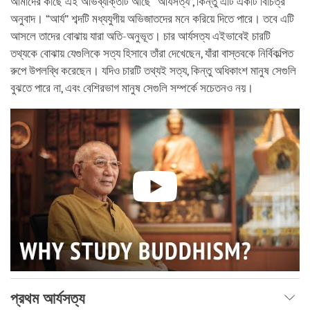
আমাদের কাছে এই অভিব্যক্তিটি আছে “আর্যসত্য”, কিন্তু এটি একটি বিচিত্র
অনুবাদ। “আর্য” শব্দটি মধ্যযুগীয় অভিজাতদের মনে করিয়ে দিতে পারে। তবে এটি
আসলে তাদের বোঝায় যারা অতি-অনুভূত। চার আর্যসত্য এইভাবেই চারটি
তথ্যকে বোঝায় যেগুলিকে সত্য হিসাবে তাঁরা দেখেছেন, যাঁরা বাস্তবকে নির্বিকল্পিত
রুপে উপলব্ধি করেছেন। যদিও চারটি তথ্যই সত্য, কিন্তু অধিকাংশ মানুষ সেগুলি
বুঝতে পারে না, এবং বেশিরভাগ মানুষ সেগুলি সম্পর্কে সচেতনও নয়।
প্রথম আর্যসত্য