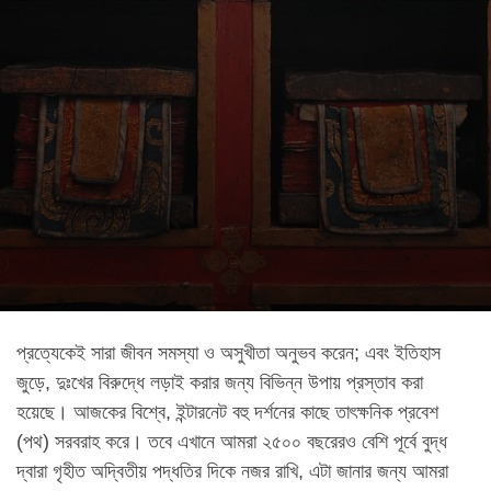
প্রত্যেকেই সারা জীবন সমস্যা ও অসুখীতা অনুভব করেন; এবং ইতিহাস
জুড়ে, দুঃখের বিরুদ্ধে লড়াই করার জন্য বিভিন্ন উপায় প্রস্তাব করা
হয়েছে। আজকের বিশ্বে, ইন্টারনেট বহু দর্শনের কাছে তাৎক্ষনিক প্রবেশ
(পথ) সরবরাহ করে। তবে এখানে আমরা ২৫০০ বছরেরও বেশি পূর্বে বুদ্ধ
দ্বারা গৃহীত অদ্বিতীয় পদ্ধতির দিকে নজর রাখি, এটা জানার জন্য আমরা