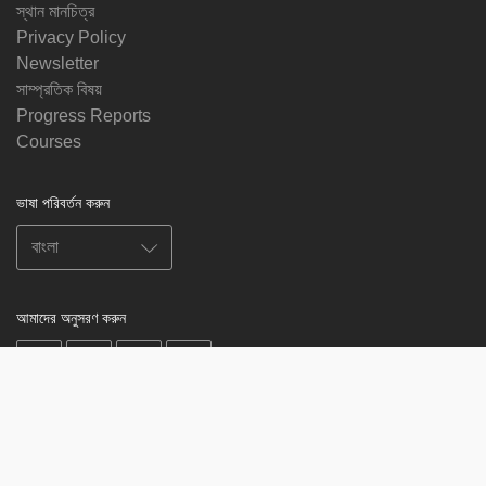
স্থান মানচিত্র
Privacy Policy
Newsletter
সাম্প্রতিক বিষয়
Progress Reports
Courses
ভাষা পরিবর্তন করুন
আমাদের অনুসরণ করুন
on
on
on
on
facebook
X
soundcloud
youtube
Subscribe to our newsletter
Enter
Subscribe