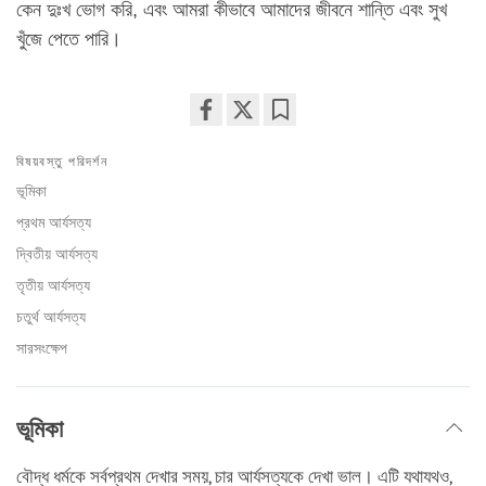
কেন দুঃখ ভোগ করি, এবং আমরা কীভাবে আমাদের জীবনে শান্তি এবং সুখ
খুঁজে পেতে পারি।
Share
Bookmark
বিষয়বস্তু পরিদর্শন
on
facebook
ভূমিকা
প্রথম আর্যসত্য
দ্বিতীয় আর্যসত্য
তৃতীয় আর্যসত্য
চতুর্থ আর্যসত্য
সারসংক্ষেপ
ভূমিকা
বৌদ্ধ ধর্মকে সর্বপ্রথম দেখার সময়, চার আর্যসত্যকে দেখা ভাল। এটি যথাযথও,