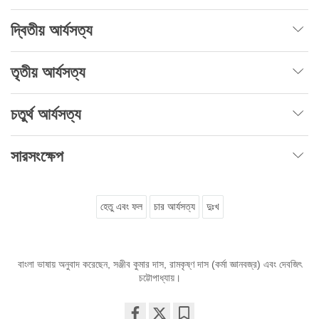
দ্বিতীয় আর্যসত্য
তৃতীয় আর্যসত্য
চতুর্থ আর্যসত্য
সারসংক্ষেপ
হেতু এবং ফল
চার আর্যসত্য
দুঃখ
বাংলা ভাষায় অনুবাদ করেছেন, সঞ্জীব কুমার দাস, রামকৃষ্ণ দাস (কর্মা জ্ঞানবজ্র) এবং দেবজিৎ
চট্টোপাধ্যায়।