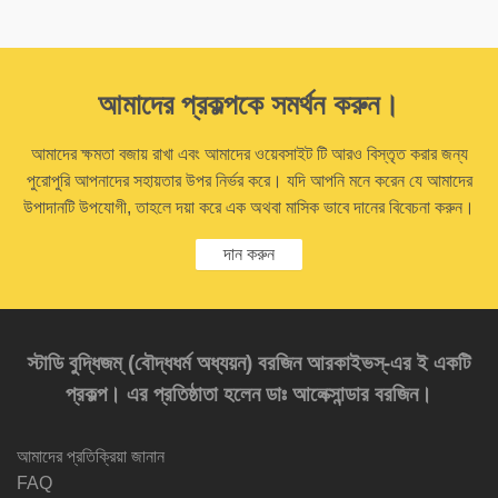
আমাদের প্রকল্পকে সমর্থন করুন।
আমাদের ক্ষমতা বজায় রাখা এবং আমাদের ওয়েবসাইট টি আরও বিস্তৃত করার জন্য
পুরোপুরি আপনাদের সহায়তার উপর নির্ভর করে। যদি আপনি মনে করেন যে আমাদের
উপাদানটি উপযোগী, তাহলে দয়া করে এক অথবা মাসিক ভাবে দানের বিবেচনা করুন।
দান করুন
স্টাডি বুদ্ধিজম্‌ (বৌদ্ধধর্ম অধ্যয়ন) বরজিন আরকাইভস্‌-এর ই একটি
প্রকল্প। এর প্রতিষ্ঠাতা হলেন ডাঃ আলেক্সান্ডার বরজিন।
আমাদের প্রতিক্রিয়া জানান
FAQ