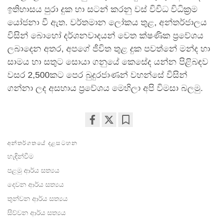
ඉතිහාසය පුරා දුක හා සටන් කරනු වස් විවිධ විධික්‍රම
යෝජනා වී ඇත. වර්තමාන ලෝකය තුළ, අන්තර්ජාලය
විසින් බොහෝ දර්ශනවාදයන් වෙත ක්ෂණික ප්‍රවේශය
ලබාදෙන අතර, අපගේ ජීවිත තුළ දුක පවත්නේ මන්ද හා
සාමය හා සතුට සොයා ගනුයේ කෙසේද යන්න පිළිබඳව
වසර 2,500කට පෙර බුදුරජාණන් වහන්සේ විසින්
ගන්නා ලද අසහාය ප්‍රවේශය මෙහිලා අපි විමසා බලමු.
Share
Bookmark
අන්තර්ගතයේ දළසටහන
on
facebook
හැඳින්වීම
පළමු ආර්ය සත්‍යය
දෙවන ආර්ය සත්‍යය
තුන්වන ආර්ය සත්‍යය
සිව්වන ආර්ය සත්‍යය