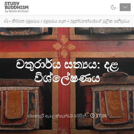
Close
Study
Buddhism
Home
›
තිබ්බත බුදුසමය
›
බුදුසමය ගැන
›
බුදුන්වහන්සේගේ මූලික පනිවුඩය
චතුරාර්ය සත්‍යය: දළ
විශ්ලේෂණය
දර්ශනසූරී ඇලෙක්සැන්ඩර් බර්සින්
17:26