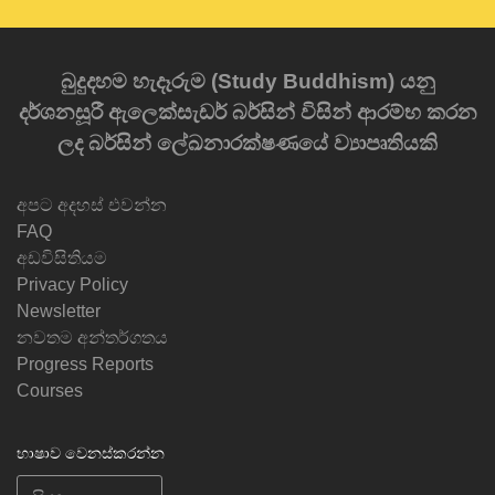
බුදුදහම හැදෑරුම (Study Buddhism) යනු
දර්ශනසූරී ඇලෙක්සැඩර් බර්සින් විසින් ආරම්භ කරන
ලද බර්සින් ලේඛනාරක්ෂණයේ ව්‍යාපෘතියකි
අපට අදහස් එවන්න
FAQ
අඩවිසිතියම
Privacy Policy
Newsletter
නවතම අන්තර්ගතය
Progress Reports
Courses
භාෂාව වෙනස්කරන්න