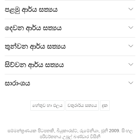
පළමු ආර්ය සත්‍යය
දෙවන ආර්ය සත්‍යය
තුන්වන ආර්ය සත්‍යය
සිව්වන ආර්ය සත්‍යය
සාරාංශය
හේතුව හා ඵලය
චතුරාර්ය සත්‍යය
දුක
සම්මන්ත්‍රණයක පිටපතකි, බියුකාරස්ට්, රුමේනියා, ජූනි 2009. සිංහල
පරිවර්තනය උපුල් බණ්ඩාර විසිනි