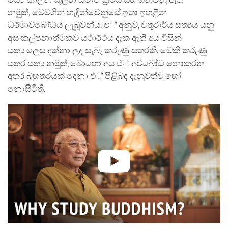
නමුත්, මෙමගින් හැඳින්වෙනුයේ ඉතා ඉහළින්
ධර්මාවබෝධය ලැබූවන්ය. එ් අනුව, චතුරාර්ය සත්‍යය යනු
අසංකල්පනාත්මකව යථාර්ථය දැක ඇති අය විසින්
සත්‍ය ලෙස දක්නා ලද සැබෑ කරුණු සතරකි. මෙකී කරුණු
සතර සත්‍ය නමුත්, බොහෝ අය එ් අවබෝධ නොකරන
අතර බහුතරයක් දෙනා එ් පිළිබඳ දැනුවත්ව හෝ
නොසිටිති.