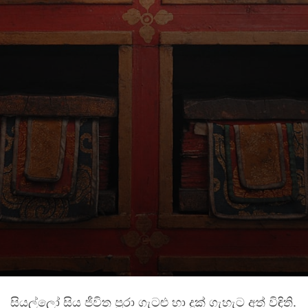
සියල්ලෝ සිය ජීවිත පුරා ගැටළු හා දුක් ගැහැට අත් විඳිති.