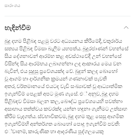
සාරාංශය
හැඳින්වීම
බුදු දහම පිළිබඳ පළමු වරට අධ්‍යයනය කිරීමේදී, චතුරාර්ය
සත්‍යය පිළිබඳ විමසා බැලීම යහපත්ය. බුදුරජාණන් වහන්සේ
සිය දේශනාවන් ආරම්භ කළ අවස්ථාවේදී උන් වහන්සේ
විසින්ද සිය ආරම්භය ලබාගන්නා ලද ආකාරය මෙය වන
බැවින්, එය සුදුසු ප්‍රවේශයක්ද වේ. බුදුන් කලද බොහෝ
වූ ආගම් හා දාර්ශනික ක්‍රමයන් ගණනාවක් පැවති
අතර, වර්තමානයේ එයටද වැඩි සංඛ්‍යාවක් වූ ආධ්‍යාත්මික
ඉගැන්වීම් පෙළක් අපට මුණ ගැසේ. එ් අනුව, බුදු දහම
පිළිබඳව විමසා බලන කල, බෞද්ධ ප්‍රවේශයෙහි පවත්නා
අසාහාය තත්ත්වය කවරක්ද යන්න හඳුනා ගැනීමට උත්සාහ
කිරීම වැදගත්ය. ස්වභාවිකවම, බුදු දහම තුළ සෙසු ආගමික
ඉගැන්වීම්හි අන්තර්ගත බොහෝ පොදු ඉගැන්වීම් පවතී:
එ්වානම්, කාරුණික හා ආදරණීය පුද්ගලයෙකු