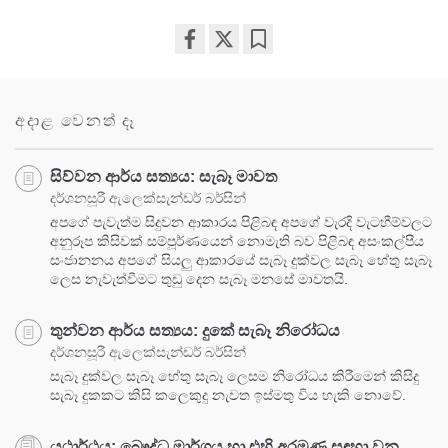
Share
Bookmark
on
facebook
අදාළ වෙනත් දෑ
සිව්වන ආර්ය සත්‍යය: සැබෑ මාවත
දර්ශනසූරී ඇලෙක්සැන්ඩර් බර්සින්
අපගේ පැවැත්ම සිදුවන ආකාරය පිළිබඳ අපගේ වැරදි වැටහීම්වලට
අනුරූප කිසිවක් සම්පූර්ණයෙන් නොමැති බව පිළිබඳ අසංකල්පීය
සංජානනය අපගේ සියලු ආකාරයේ සැබෑ දුක්වල සැබෑ හේතු සැබෑ
ලෙස නැවැත්වීමට තුඩු දෙන සැබෑ මනසේ මාවතයි.
තුන්වන ආර්ය සත්‍යය: දුකේ සැබෑ නිරෝධය
දර්ශනසූරී ඇලෙක්සැන්ඩර් බර්සින්
සැබෑ දුක්වල සැබෑ හේතු සැබෑ ලෙසම නිරෝධය කිරීමෙන් කිසිදු
සැබෑ දුකකට කිසි කලෙකුදු නැවත ඉස්මතු විය හැකි නොවේ.
යථාර්ථය: බෞද්ධ මාර්ගය හා එහි අරමුණ සඳහා වන