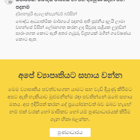
පදනම
දර්ශනසූරී ඇලෙක්සැන්ඩර් බර්සින්
බෞද්ධ ආධ්‍යාත්මික මාර්ගයේ පදනම් අති පූජනීය දලයි ලාමා
වහන්සේ විසින් ලේඛනගත කරන ලද සිවුපද පැදියක ලුහුඬින්
සාරාංශගත කොට ඇති අතර ගැඹුරු විග්‍රහයක් මගින් ගවේෂණය
කොට ඇත.
අපේ ව්‍යාපෘතියට සහාය වන්න
මෙම ව්‍යාපෘතිය පවත්වාගෙන යාමට සහ වැඩි දියුණු කිරීමට
අපට ඇති හැකියාව මුළුමනින්ම රඳා පවතින්නේ ඔබේ සහාය
මතය. අප ඉදිරිපත් කරන දේ ප්‍රයෝජනවත් බව ඔබට හැඟේ
නම් එක් වරක් හෝ මාසිකව හෝ යම් පුණ්‍යාධාරයක් කිරීම
ගැන හිතා බලන්න.
පුණ්‍යාධාරය