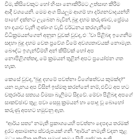
වීම, කිසිවෙකුට හෝ හිංසා නොකිරීමට උත්සාහ කිරීම
ආදී වශයෙනි. මෙම අංග සියලුම ආගම් හා දර්ශනවාදයන්හි
පාහේ දක්නට ලැබෙන බැවින්, බුදු දහම කරුණාව, ප්‍රේමය
හා දයාව වැනි ගුණාංග වැඩි වර්ධනය කරගැනීමේ
විධික්‍රමයන්ගෙන් අනූන වූවක් වුවද, එ්වා පිළිබඳ ඉගෙනීම
සඳහා බුදු දහම වෙත ප්‍රවේශ වීමේ අවශ්‍යතාවයක් නොමැත.
බෞද්ධ ඉගැන්වීම්හි අන් කිසිවක් හෝ අප
නොපිළිගත්තද, මේ ක්‍රමයන් තුළින් අපට ප්‍රයෝජන ගත
හැක.
කෙසේ වුවද, “බුදු දහමේ පවත්නා විශේෂත්වය කුමක්ද?”
යන පැනය අප විසින් ඉස්මතු කරන්නේ නම්, එවිට අප හට
චතුරාර්ය සත්‍යය විමසා බැලීමට සිදුවේ. මේවා පිළිබඳ අපගේ
සාකච්ඡාව තුළ පවා සෙසු ක්‍රමයන් හා පොදු වූ බොහෝ
කරුණු අපහට හමුවනු ඇත.
“ආර්ය සත්‍ය” නමැති ප්‍රකාශයෙහි පවත්නා දෙපදය තරමක්
දුරට අසාමාන්‍ය ස්වරූපයක් ගනී. “ආර්ය” නමැති වදන තුළ
මධ්‍ය කාලීන කුලීන සමාජ ක්‍රමය සිහි ගන්වනු ඇති