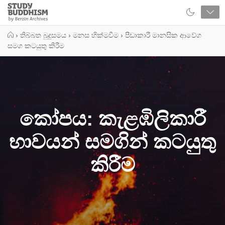
Close
Study
Buddhism
Home
›
තිබ්බත බුදුසමය
›
මනස හික්මවීම
›
පීඩාකාරී මානසික ආවේග
සමග කටයුතු කිරීම
කෝපය: කැළඹිලිකාරී
භාවයන් සමගින් කටයුතු
කිරීම