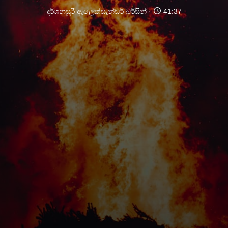
දර්ශනසූරී ඇලෙක්සැන්ඩර් බර්සින්
41:37