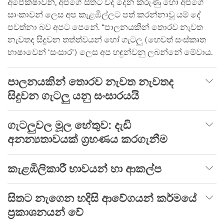
අපේක්ෂාවන්, අපගේ සිතට වද දෙන කරුණු හෝ අපගේ
සාංකාවන් ලෙස අප කැළඹිල්ලට පත් කරන්නාවූ යම් දේ
පවත්නා බව අපට පෙනේ. “පාලනයකින් තොරව නැවත
නැවතද සිදුවන තත්ත්වයන් හෝ ගැටලු (හෙවත් සංස්කෘත
භාෂාවෙන් ‘සංසාර’) ලෙස අප හඳුන්වනු ලබන්නේ මේවාය.
පාලනයකින් තොරව නැවත නැවතද
සිදුවන ගැටලු යනු සංසාරයයි
ගැටලුවල මූල හේතුව: දැඩි
අනන්‍යතාවයක් ග්‍රහණය කරගැනීම
කැළඹිලිකාරී භාවයන් හා ආකල්ප
සිතට නැගෙන හදිසි ආවේගයන් කර්මයේ
ප්‍රකාශනයන් වේ