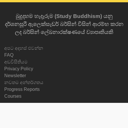
බුදුදහම හැදෑරුම (Study Buddhism) යනු
දර්ශනසූරී ඇලෙක්සැඩර් බර්සින් විසින් ආරම්භ කරන
ලද බර්සින් ලේඛනාරක්ෂණයේ ව්‍යාපෘතියකි
අපට අදහස් එවන්න
FAQ
අඩවිසිතියම
Privacy Policy
Newsletter
නවතම අන්තර්ගතය
Progress Reports
Courses
භාෂාව වෙනස්කරන්න