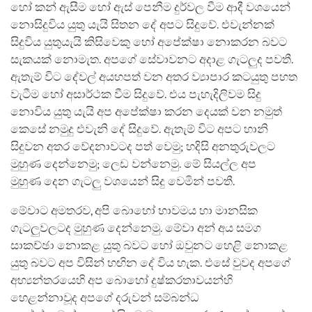
හෝ කන් ඇසීම හෝ ඇස් පෙනීම දුර්වල වීම ආදී වශයෙන්
නොසිදුවිය යුතු යැයි සිතන දේ අපට සිදුවේ. එවැන්නක්
සිදුවිය යුතුයැයි කිසිවෙකු හෝ අපේක්ෂා නොකරන බවට
සැකයක් නොමැත. අපගේ සේවාවනට අදාළ ගැටලුද පවතී.
ඇතැම් විට දේවල් අයහපත් වන අතර ව්‍යාපාර කටයුතු පහත
වැටීම හෝ අසාර්ථක වීම සිදුවේ. එය පැහැදිලිවම සිදු
නොවිය යුතු යැයි අප අපේක්ෂා කරන දෙයක් වන නමුත්
කෙසේ නමුදු එවැනි දේ සිදුවේ. ඇතැම් විට අපට හානි
සිදුවන අතර වේදනාවටද පත් වෙමු; හදිසි අනතුරුවලට
මුහුණ දෙන්නෙමු; ලෙඩ වන්නෙමු. මේ සියල්ල අප
මුහුණ දෙන ගැටලු වශයෙන් සිදු වෙමින් පවතී.
මේවාට අමතරව, අපි බොහෝ භාවමය හා මානසික
ගැටලුවලටද මුහුණ දෙන්නෙමු. මේවා අන් අය සමග
සාකච්ඡා නොකළ යුතු බවට හෝ ඔවුනට හෙළි නොකළ
යුතු බවට අප විසින් හඟින දේ විය හැක. එසේ වුවද අපගේ
අභ්‍යන්තරයෙහි අප බොහෝ දුෂ්කරතාවයන්හි
හෙළන්නාවූද අපගේ දරුවන් සම්බන්ධ