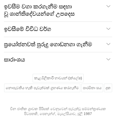
ඉවසීම වගා කරගැනීම සඳහා
වූ ශාන්තිදේවයන්ගේ උපදෙස
ඉවසීමේ විවිධ වර්ග
ප්‍රයෝජනවත් පුරුදු ගොඩනගා ගැනීම
සාරාංශය
කැළඹිලිකාරී භාවයන් (ක්ලේෂ)
නොපැවතිය හැකි පැවැත්මක් ග්‍රහණය කරගැනීම
පාරමිතා සය
දුක
චීන ජාතික ශ්‍රාවක පිරිසක් වෙනුවෙන් පැවැත්වූ සම්මන්ත්‍රණයක
පිටපතකි, පෙනෑන්ග්, මැලේසියාව, ජුලි 1987