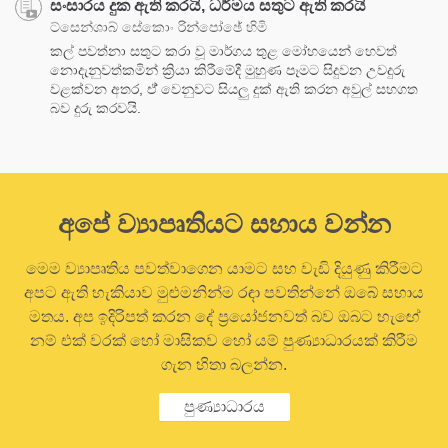
සංසාරය දුක ඇති කරයි, ධර්මය සතුට ඇති කරයි
ට්සෙන්ශාබ් සේකොං රින්පෝඡේ හිමි
කල් පවත්නා සතුට කරා වූ මාර්ගය තුළ මෝහයෙන් හෙවත්
නොදැනුවත්කමින් ක්‍රියා කිරීමේදී මුහුණ පෑමට සිදුවන උවදුරු
වළක්වන අතර, ඒ් වෙනුවට සියලු දුක් ඇති කරන අවුල් සහගත
බව දුරු කරවයි.
අපේ ව්‍යාපෘතියට සහාය වන්න
මෙම ව්‍යාපෘතිය පවත්වාගෙන යාමට සහ වැඩි දියුණු කිරීමට
අපට ඇති හැකියාව මුළුමනින්ම රඳා පවතින්නේ ඔබේ සහාය
මතය. අප ඉදිරිපත් කරන දේ ප්‍රයෝජනවත් බව ඔබට හැඟේ
නම් එක් වරක් හෝ මාසිකව හෝ යම් පුණ්‍යාධාරයක් කිරීම
ගැන හිතා බලන්න.
පුණ්‍යාධාරය