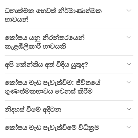
ධනාත්මක හෙවත් නිර්මාණාත්මක
භාවයන්
කෝපය යනු නිරන්තරයෙන්
කැළඹිලිකාරී භාවයකි
අපි කේන්තිය අත් විඳිය යුතුද?
කෝපය මැඩ පැවැත්වීම: ජීවිතයේ
ගුණාත්මකභාවය වෙනස් කිරීම
නිදහස් වීමේ අදිටන
කෝපය මැඩ පැවැත්වීමේ විධික්‍රම