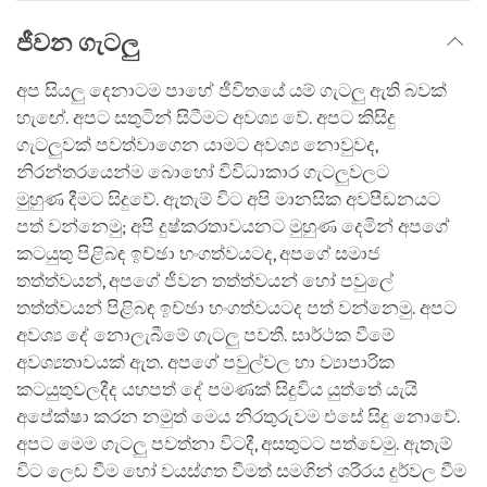
ජීවන ගැටලු
අප සියලු දෙනාටම පාහේ ජීවිතයේ යම් ගැටලු ඇති බවක්
හැඟේ. අපට සතුටින් සිටීමට අවශ්‍ය වේ. අපට කිසිදු
ගැටලුවක් පවත්වාගෙන යාමට අවශ්‍ය නොවුවද,
නිරන්තරයෙන්ම බොහෝ විවිධාකාර ගැටලුවලට
මුහුණ දීමට සිදුවේ. ඇතැම් විට අපි මානසික අවපීඩනයට
පත් වන්නෙමු; අපි දුෂ්කරතාවයනට මුහුණ දෙමින් අපගේ
කටයුතු පිළිබඳ ඉච්ඡා භංගත්වයටද, අපගේ සමාජ
තත්ත්වයන්, අපගේ ජීවන තත්ත්වයන් හෝ පවුලේ
තත්ත්වයන් පිළිබඳ ඉච්ඡා භංගත්වයටද පත් වන්නෙමු. අපට
අවශ්‍ය දේ නොලැබීමේ ගැටලු පවතී. සාර්ථක වීමේ
අවශ්‍යතාවයක් ඇත. අපගේ පවුල්වල හා ව්‍යාපාරික
කටයුතුවලදීද යහපත් දේ පමණක් සිදුවිය යුත්තේ යැයි
අපේක්ෂා කරන නමුත් මෙය නිරතුරුවම එසේ සිදු නොවේ.
අපට මෙම ගැටලු පවත්නා විටදී, අසතුටට පත්වෙමු. ඇතැම්
විට ලෙඩ වීම හෝ වයස්ගත වීමත් සමගින් ශරීරය දුර්වල වීම