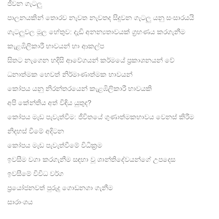
facebook
ජීවන ගැටලු
පාලනයකින් තොරව නැවත නැවතද සිදුවන ගැටලු යනු සංසාරයයි
ගැටලුවල මූල හේතුව: දැඩි අනන්‍යතාවයක් ග්‍රහණය කරගැනීම
කැළඹිලිකාරී භාවයන් හා ආකල්ප
සිතට නැගෙන හදිසි ආවේගයන් කර්මයේ ප්‍රකාශනයන් වේ
ධනාත්මක හෙවත් නිර්මාණාත්මක භාවයන්
කෝපය යනු නිරන්තරයෙන් කැළඹිලිකාරී භාවයකි
අපි කේන්තිය අත් විඳිය යුතුද?
කෝපය මැඩ පැවැත්වීම: ජීවිතයේ ගුණාත්මකභාවය වෙනස් කිරීම
නිදහස් වීමේ අදිටන
කෝපය මැඩ පැවැත්වීමේ විධික්‍රම
ඉවසීම වගා කරගැනීම සඳහා වූ ශාන්තිදේවයන්ගේ උපදෙස
ඉවසීමේ විවිධ වර්ග
ප්‍රයෝජනවත් පුරුදු ගොඩනගා ගැනීම
සාරාංශය