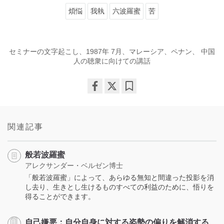
煩悩
我執
六波羅蜜
苦
セミナーの文字起こし、1987年 7月、マレーシア、ペナン、 中国
人の聴衆に向けての講話
Share
Bookmark
on
facebook
関連記事
般若波羅蜜
アレクサンダー・ベルゼン博士
「般若波羅蜜」によって、あらゆる無知と間違った投影を消
し去り、生きとし生けるものすべての利益のために、悟りを
得ることができます。
自己嫌悪：自分自身に対する姿勢の偏りを解消する