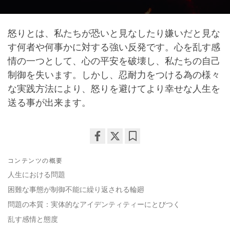
怒りとは、私たちが恐いと見なしたり嫌いだと見な
す何者や何事かに対する強い反発です。心を乱す感
情の一つとして、心の平安を破壊し、私たちの自己
制御を失います。しかし、忍耐力をつける為の様々
な実践方法により、怒りを避けてより幸せな人生を
送る事が出来ます。
Share
Bookmark
コンテンツの概要
on
facebook
人生における問題
困難な事態が制御不能に繰り返される輪廻
問題の本質：実体的なアイデンティティーにとびつく
乱す感情と態度