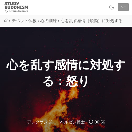
Close
Study
Buddhism
Home
›
チベット仏教
›
心の訓練
›
心を乱す感情（煩悩）に対処する
心を乱す感情に対処す
る：怒り
アレクサンダー・ベルゼン博士
00:56