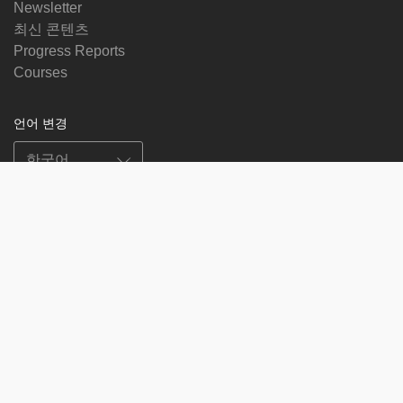
Newsletter
최신 콘텐츠
Progress Reports
Courses
언어 변경
Follow us on
on
on
on
on
facebook
X
soundcloud
youtube
Subscribe to our newsletter
Enter
Subscribe
your
email