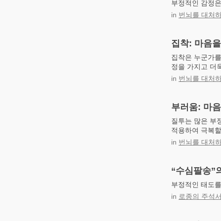
부정적인 감정은
in
번뇌를 대처하
집착: 마음
집착은 누군가를
정을 가지고 더욱
in
번뇌를 대처하
부러움: 마
질투는 많은 부
적용하여 극복할
in
번뇌를 대처하
“수심팔송”의
부정적인 태도를
in
로종의 주석