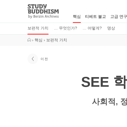
Close
Study
Buddhism
핵심
티베트 불교
고급 연
Home
보편적 가치
… 무엇인가?
… 어떻게?
명상
›
핵심
›
보편적 가치
이전
SEE 
사회적, 