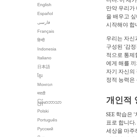
니다. 이 세
English
만약 우리가 
Español
을 배우고 싶
فارسی
시작해야 합
Français
우리는 자신
हिन्दी
구성된 ‘감정
Indonesia
적으로 통제할
Italiano
에게 해를 끼
日本語
자기 자신의 
ខ្មែរ
정적 능력은 
Монгол
मराठी
개인적 
မြန်မာဘာသာ
Polski
SEE 학습은
Português
표로 합니다.
Русский
세상을 마주하