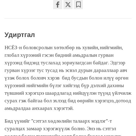
Share
Bookmark
on
facebook
Удиртгал
НСЁЗ-н боловсролын хөтөлбөр нь хувийн, нийгмийн,
глобал хүрээний гэсэн бидний амьдралын гурван
хүрээнд бидэнд туслахад зориулагдсан байдаг. Эдгээр
гурван хүрээг тус тусад нь эсвэл дурын дарааллаар авч
үзэж болох боловч хэрэв бид бусдын болон илүү өргөн
хүрээний нийгмийн бүлэг хийгээд бүр дэлхий дахины
түвшний хэрэгцээ шаардлагад нийцүүлэн түүнд үйлчилж
сурах гэж байгаа бол эхлээд бид өөрийн хэрэгцээ, дотоод
амьдралдаа анхаарах хэрэгтэй.
Бид үүнийг “сэтгэл хөдлөлийн талаарх мэдлэг”-т
суралцах замаар хэрэгжүүлж болно. Энэ нь сэтгэл