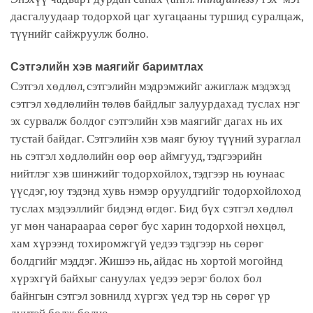
дасгалуудаар тодорхой цаг хугацааны туршид суралцаж,
түүнийг сайжруулж болно.
Сэтгэлийн хэв маягийг баримтлах
Сэтгэл хөдлөл, сэтгэлийн мэдрэмжийг ажиглаж мэдэхэд
сэтгэл хөдлөлийн төлөв байдлыг залуурдахад туслах нэг
эх сурвалж болдог сэтгэлийн хэв маягийг дагах нь их
тустай байдаг. Сэтгэлийн хэв маяг буюу түүний зураглал
нь сэтгэл хөдлөлийн өөр өөр аймгууд, тэдгээрийн
нийтлэг хэв шинжийг тодорхойлох, тэдгээр нь юунаас
үүсдэг, юу тэдэнд хувь нэмэр оруулдгийг тодорхойлоход
туслах мэдээллийг бидэнд өгдөг. Бид бүх сэтгэл хөдлөл
уг мөн чанараараа сөрөг бус харин тодорхой нөхцөл,
хам хүрээнд тохиромжгүй үедээ тэдгээр нь сөрөг
болдгийг мэддэг. Жишээ нь, айдас нь хортой могойнд
хүрэхгүй байхыг сануулах үедээ эерэг болох бол
байнгын сэтгэл зовнилд хүргэх үед тэр нь сөрөг үр