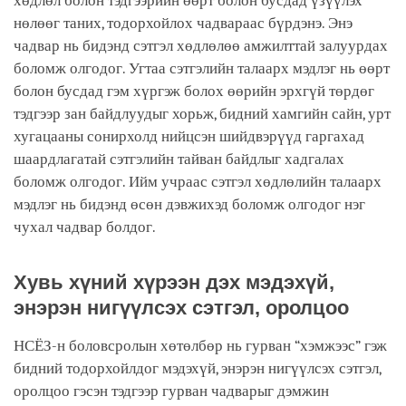
хөдлөл болон тэдгээрийн өөрт болон бусдад үзүүлэх
нөлөөг таних, тодорхойлох чадвараас бүрдэнэ. Энэ
чадвар нь бидэнд сэтгэл хөдлөлөө амжилттай залуурдах
боломж олгодог. Угтаа сэтгэлийн талаарх мэдлэг нь өөрт
болон бусдад гэм хүргэж болох өөрийн эрхгүй төрдөг
тэдгээр зан байдлуудыг хорьж, бидний хамгийн сайн, урт
хугацааны сонирхолд нийцсэн шийдвэрүүд гаргахад
шаардлагатай сэтгэлийн тайван байдлыг хадгалах
боломж олгодог. Ийм учраас сэтгэл хөдлөлийн талаарх
мэдлэг нь бидэнд өсөн дэвжихэд боломж олгодог нэг
чухал чадвар болдог.
Хувь хүний хүрээн дэх мэдэхүй,
энэрэн нигүүлсэх сэтгэл, оролцоо
НСЁЗ-н боловсролын хөтөлбөр нь гурван “хэмжээс” гэж
бидний тодорхойлдог мэдэхүй, энэрэн нигүүлсэх сэтгэл,
оролцоо гэсэн тэдгээр гурван чадварыг дэмжин