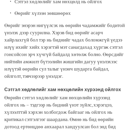
Сэтгэл хөдлөлийг хам нөхцөлд нь ойлгох
Өөрийг хүлээн зөвшөөрөх
Өөрийг энэрэн нигүүлсэх нь өөрийн чадамжийг бодитой
үнэлэх дээр суурилна. Хэрэв бид өөрийг асарч
хайрлахгүй бол тэр нь биднийг чадах боломжгүй үедээ
илүү ихийг хийх хэрэгтэй мэт санагдахад хүргэж сэтгэл
гонсойсон эрч хүчгүй байдалд хөтөлж болно. Өөрсдийг
нийтийн амжилт бүтээлийн жишгийн дагуу үнэлэхээс
илүүтэй өөрийн сул талыг үнэнч шударга байдал,
ойлголт, тэвчээрээр үнэлдэг.
Сэтгэл хөдлөлийг хам нөхцөлийн хүрээнд ойлгох
Өөрийн сэтгэл хөдлөлийг хам нөхцөлийн хүрээнд
ойлгох нь – тэдгээр нь бидний үнэт зүйлс, хэрэгцээ,
хүлээлттэй хэрхэн холбогдож байгааг нь ойлгох нь
критикал сэтгэлгээг шаардана. Өмнө нь бид өөрийн
дотоод ертөнцдөө анхаарал хандуулсан бол энд бид