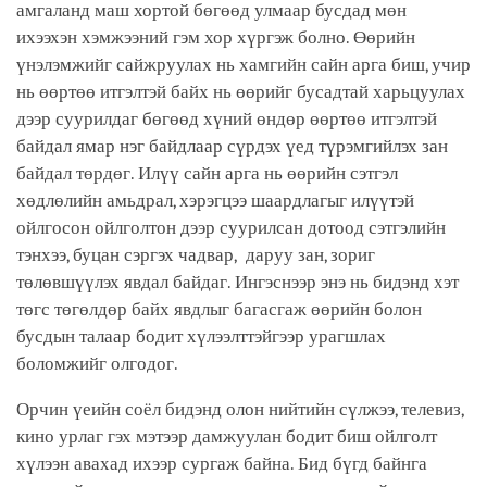
амгаланд маш хортой бөгөөд улмаар бусдад мөн
ихээхэн хэмжээний гэм хор хүргэж болно. Өөрийн
үнэлэмжийг сайжруулах нь хамгийн сайн арга биш, учир
нь өөртөө итгэлтэй байх нь өөрийг бусадтай харьцуулах
дээр суурилдаг бөгөөд хүний өндөр өөртөө итгэлтэй
байдал ямар нэг байдлаар сүрдэх үед түрэмгийлэх зан
байдал төрдөг. Илүү сайн арга нь өөрийн сэтгэл
хөдлөлийн амьдрал, хэрэгцээ шаардлагыг илүүтэй
ойлгосон ойлголтон дээр суурилсан дотоод сэтгэлийн
тэнхээ, буцан сэргэх чадвар, даруу зан, зориг
төлөвшүүлэх явдал байдаг. Ингэснээр энэ нь бидэнд хэт
төгс төгөлдөр байх явдлыг багасгаж өөрийн болон
бусдын талаар бодит хүлээлттэйгээр урагшлах
боломжийг олгодог.
Орчин үеийн соёл бидэнд олон нийтийн сүлжээ, телевиз,
кино урлаг гэх мэтээр дамжуулан бодит биш ойлголт
хүлээн авахад ихээр сургаж байна. Бид бүгд байнга