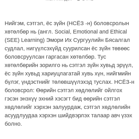
Нийгэм, сэтгэл, ёс зүйн (НСЁЗ -н) боловсролын
хөтөлбөр нь (англ. Social, Emotional and Ethical
(SEE) Learning) Эмори Их Сургуулийн Бясалгал
судлал, нигүүлсэхүйд суурилсан ёс зүйн төвөөс
боловсруулсан гаргасан хөтөлбөр. Тус
хөтөлбөрийн зорилго нь сэтгэл зүйн хувьд эрүүл,
ёс зүйн хувьд хариуцлагатай хувь хүн, нийгмийн
бүлэг, үндэстнийг төлөвшүүлэхэд туслах. НСЁЗ-н
боловсрол: Өөрийн сэтгэл хөдлөлийг ойлгох
гэсэн энэхүү эхний хэсэгт бид өөрийн сэтгэл
хөдлөлийг хэрхэн залуурдаж, сэтгэл хөдлөлийн
асуудлуудаа хэрхэн шийдвэрлэх талаар авч үзэх
болно.