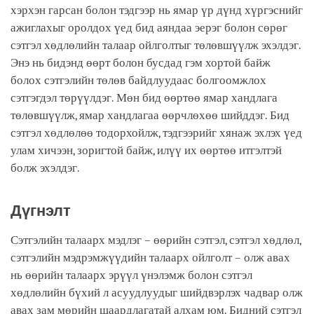
хэрхэн гарсан болон тэдгээр нь ямар үр дүнд хүргэснийг
ажиглахыг оролдох үед бид аяндаа эерэг болон сөрөг
сэтгэл хөдлөлийн талаар ойлголтыг төлөвшүүлж эхэлдэг.
Энэ нь бидэнд өөрт болон бусдад гэм хортой байж
болох сэтгэлийн төлөв байдлуудаас болгоомжлох
сэтгэгдэл төрүүлдэг. Мөн бид өөртөө ямар хандлага
төлөвшүүлж, ямар хандлагаа өөрчлөхөө шийддэг. Бид
сэтгэл хөдлөлөө тодорхойлж, тэдгээрийг хянаж эхлэх үед
улам хичээн, зоригтой байж, илүү их өөртөө итгэлтэй
болж эхэлдэг.
Дүгнэлт
Сэтгэлийн талаарх мэдлэг – өөрийн сэтгэл, сэтгэл хөдлөл,
сэтгэлийн мэдрэмжүүдийн талаарх ойлголт – олж авах
нь өөрийн талаарх эрүүл үнэлэмж болон сэтгэл
хөдлөлийн бүхий л асуудлуудыг шийдвэрлэх чадвар олж
авах зам мөрийн шаардлагатай алхам юм. Бидний сэтгэл