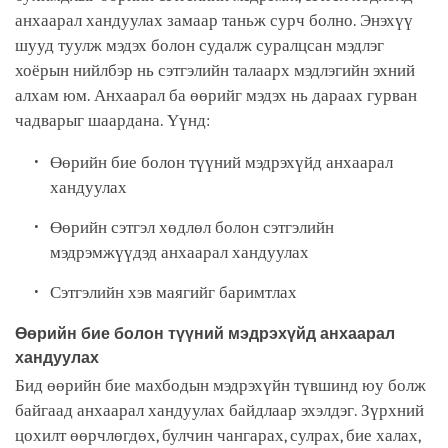
анхаарал хандуулах замаар таньж сурч болно. Энэхүү
шууд туулж мэдэх болон судалж суралцсан мэдлэг
хоёрын нийлбэр нь сэтгэлийн талаарх мэдлэгийн эхний
алхам юм. Анхаарал ба өөрийг мэдэх нь дараах гурван
чадварыг шаардана. Үүнд:
Өөрийн бие болон түүний мэдрэхүйд анхаарал
хандуулах
Өөрийн сэтгэл хөдлөл болон сэтгэлийн
мэдрэмжүүдэд анхаарал хандуулах
Сэтгэлийн хэв маягийг баримтлах
Өөрийн бие болон түүний мэдрэхүйд анхаарал
хандуулах
Бид өөрийн бие махбодын мэдрэхүйн түвшинд юу болж
байгаад анхаарал хандуулах байдлаар эхэлдэг. Зүрхний
цохилт өөрчлөгдөх, булчин чангарах, сулрах, бие халах,