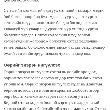
дүнтэй болж болно.
Сэтгэлийн хэв маягийн дагуух сэтгэлийн талаарх мэдлэг
бий болгосноор бид бухимдал нь уур уцаарт хүргэх
сэтгэлийн илүү зөөлөн төлөв байдал бөгөөд шалгаж
хянаагүй уур уцаар нь дүрэлзсэн уур хилэнд хүргэж
болдгийг хардаг. Сэтгэл хөдлөлийн илүү зөөлөн
хэлбэрүүдийг жолоодож болохгүй сэтгэл хөдлөлийн
төлөв байдал болохоос өмнө таньж чаддаг байх тэнцвэр
бүхий сэтгэлийн эрүүл мэндэд чухал чадвар юм.
Өөрийг энэрэн нигүүлсэх
Өөрийг энэрэн нигүүлсэх сэтгэл нь өөрийг өрөвдөх,
өөрийг тойлох эсвэл өөртөө өндөр итгэлтэй байх гэсэн
үг биш юм. Өөрийг энэрэн нигүүлсэх гэдэг нь ялангуяа
өөрийн дотоод сэтгэлийн амьдралтай холбоотойгоор
өөрт бодит халамж анхаарал тавих гэсэн утгатай.
Бидний сэтгэл хөдлөл бидний хэрэгцээ шаардлагатай
хэрхэн холбогдож байдгийг ойлгох нь маш чухал. Сэтгэл