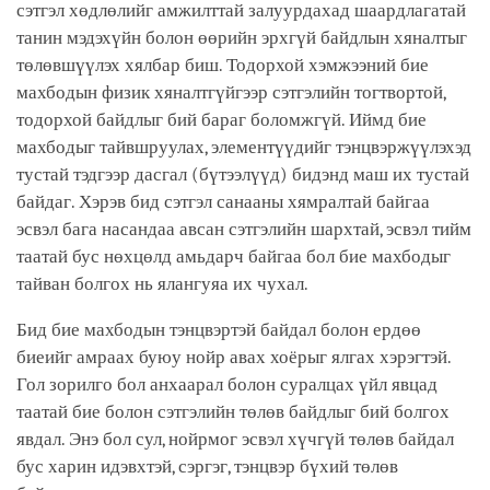
сэтгэл хөдлөлийг амжилттай залуурдахад шаардлагатай
танин мэдэхүйн болон өөрийн эрхгүй байдлын хяналтыг
төлөвшүүлэх хялбар биш. Тодорхой хэмжээний бие
махбодын физик хяналтгүйгээр сэтгэлийн тогтвортой,
тодорхой байдлыг бий бараг боломжгүй. Иймд бие
махбодыг тайвшруулах, элементүүдийг тэнцвэржүүлэхэд
тустай тэдгээр дасгал (бүтээлүүд) бидэнд маш их тустай
байдаг. Хэрэв бид сэтгэл санааны хямралтай байгаа
эсвэл бага насандаа авсан сэтгэлийн шархтай, эсвэл тийм
таатай бус нөхцөлд амьдарч байгаа бол бие махбодыг
тайван болгох нь ялангуяа их чухал.
Бид бие махбодын тэнцвэртэй байдал болон ердөө
биеийг амраах буюу нойр авах хоёрыг ялгах хэрэгтэй.
Гол зорилго бол анхаарал болон суралцах үйл явцад
таатай бие болон сэтгэлийн төлөв байдлыг бий болгох
явдал. Энэ бол сул, нойрмог эсвэл хүчгүй төлөв байдал
бус харин идэвхтэй, сэргэг, тэнцвэр бүхий төлөв