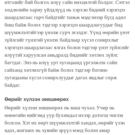
итгэлийг бий болгох илүү сайн нөхцөлтэй болдог. Сэтгэл
хөдлөлийн хариу үйлдлүүд нь хэрхэн бидний хэрэгцээ
шаардлагаас гарч байдгийг таньж мэдсэнээр бүгд адил
биш байж болох тэдгээр хэрэгцээ шаардлагуудыг бид
шүүмжлэлтэйгээр үнэлж сурч эхэлдэг. Үүнд өөрийн үнэт
зүйлсийг гүнзгий үнэлэх байдлаар хүсэл сонирхлыг
хэрэгцээ шаардлагаас ялгах болон тэдгээр үнэт зүйлсийг
илүүтэй харуулсан амьдралд биднийг хөтлөх зүйлс
багтдаг. Энэ нь илүү урт хугацаанд үргэлжлэх сайн
сайханд хөтлөхгүй байж болох тэдгээр богино
хугацааны хүсэл сонирхлуудыг дагах явдлыг сөрж
байдаг.
Өөрийг хүлээн зөвшөөрөх
Өөрийг хүлээн зөвшөөрөх нь маш чухал. Учир нь
өнөөгийн нийгэмд уур бухимдал ихээр дотогш чиглэх
болсон. Хэт их өөрт шүүмжлэлтэй хандах, өөрийг үзэн
ядах, жигших нь хувийн эрүүл мэнд болон амар