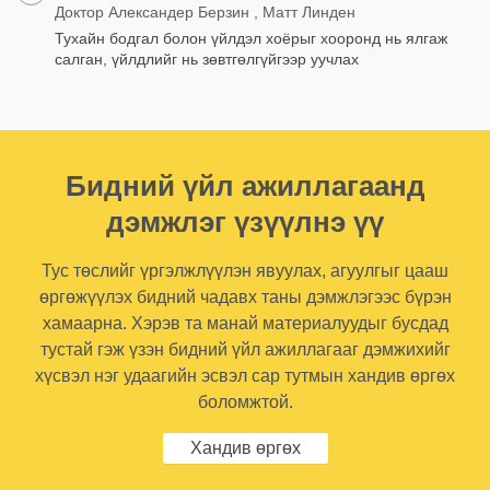
Доктор Александер Берзин , Матт Линден
Тухайн бодгал болон үйлдэл хоёрыг хооронд нь ялгаж
салган, үйлдлийг нь зөвтгөлгүйгээр уучлах
Бидний үйл ажиллагаанд
дэмжлэг үзүүлнэ үү
Тус төслийг үргэлжлүүлэн явуулах, агуулгыг цааш
өргөжүүлэх бидний чадавх таны дэмжлэгээс бүрэн
хамаарна. Хэрэв та манай материалуудыг бусдад
тустай гэж үзэн бидний үйл ажиллагааг дэмжихийг
хүсвэл нэг удаагийн эсвэл сар тутмын хандив өргөх
боломжтой.
Хандив өргөх