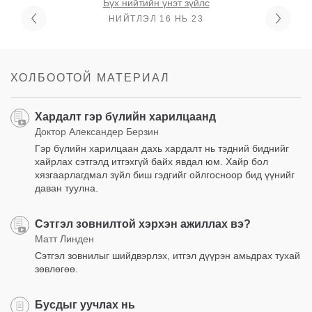
Бүх нийтийн үнэт зүйлс
НИЙТЛЭЛ 16 НЬ 23
ХОЛБООТОЙ МАТЕРИАЛ
Хардалт гэр бүлийн харилцаанд
Доктор Александер Берзин
Гэр бүлийн харилцаан дахь хардалт нь тэдний биднийг
хайрлах сэтгэлд итгэхгүй байх явдал юм. Хайр бол
хязгаарлагдмал зүйл биш гэдгийг ойлгосноор бид үүнийг
даван туулна.
Сэтгэл зовнилтой хэрхэн ажиллах вэ?
Матт Линден
Сэтгэл зовнилыг шийдвэрлэх, итгэл дүүрэн амьдрах тухай
зөвлөгөө.
Бусдыг уучлах нь