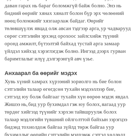
даван гарах нь бараг боломжгүй байж болно. Энэ нь
бидний өөрийг хянах хяналт болон бүр эрх чөлөөний
нөөц боломжийг хязгаарлаж байдаг. Өөрийг
төлөвшүүлэх явцад олж авсан тэдгээр арга, ур чадварууд
сөрөг сэтгэлийн эрхэнд орохоос зайлсхийж түүний
оронд амжилт, бүтээлтэй байхад тустай арга замаар
үйлдэл хийхэд хэрэглэгдэж болно. Ингээд дээрх гурван
баримтлалыг илүү дэлгэрэнгүй авч үзье.
Анхаарал ба өөрийг мэдэх
Хувь хүний хамрах хүрээний зориолго нь бие болон
сэтгэлийн талаар өгөгдсөн тухайн мэдээллээр бие,
сэтгэлд юу болж байгааг тухайн хүн өөрөө мэдэх явдал.
Жишээ нь, бид уур бухимдал гэж юу болох, яагаад уур
төрдөг хийгээд түүнийг хэрхэн тайвшруулж болох
талаар мэдлэгийн түвшний ойлголттой байхын зэрэгцээ
бидэнд тохиолдож байгаа зүйлд төрж байгаа уур
бухимдлыг өөрийн сэтгэлийн мэдрэмж, сэтгэл хөдлөлд