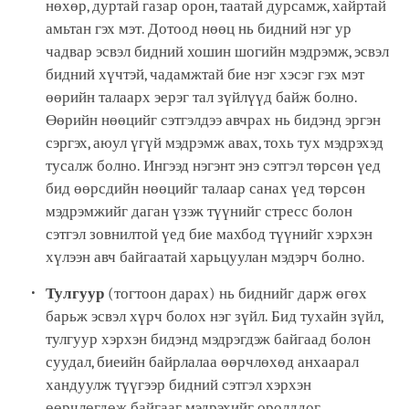
нөхөр, дуртай газар орон, таатай дурсамж, хайртай
амьтан гэх мэт. Дотоод нөөц нь бидний нэг ур
чадвар эсвэл бидний хошин шогийн мэдрэмж, эсвэл
бидний хүчтэй, чадамжтай бие нэг хэсэг гэх мэт
өөрийн талаарх эерэг тал зүйлүүд байж болно.
Өөрийн нөөцийг сэтгэлдээ авчрах нь бидэнд эргэн
сэргэх, аюул үгүй мэдрэмж авах, тохь тух мэдрэхэд
тусалж болно. Ингээд нэгэнт энэ сэтгэл төрсөн үед
бид өөрсдийн нөөцийг талаар санах үед төрсөн
мэдрэмжийг даган үзэж түүнийг стресс болон
сэтгэл зовнилтой үед бие махбод түүнийг хэрхэн
хүлээн авч байгаатай харьцуулан мэдэрч болно.
Тулгуур
(тогтоон дарах) нь биднийг дарж өгөх
барьж эсвэл хүрч болох нэг зүйл. Бид тухайн зүйл,
тулгуур хэрхэн бидэнд мэдрэгдэж байгаад болон
суудал, биеийн байрлалаа өөрчлөхөд анхаарал
хандуулж түүгээр бидний сэтгэл хэрхэн
өөрчлөгдөж байгааг мэдрэхийг оролддог.