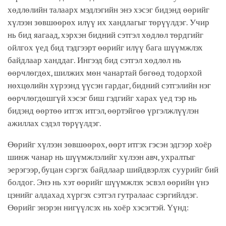
хөдлөлийн талаарх мэдлэгийн энэ хэсэг бидэнд өөрийг
хүлээн зөвшөөрөх илүү их хандлагыг төрүүлдэг. Учир
нь бид яагаад, хэрхэн бидний сэтгэл хөдлөл төрдгийг
ойлгох үед бид тэдгээрт өөрийг илүү бага шүүмжлэх
байдлаар ханддаг. Ингээд бид сэтгэл хөдлөл нь
өөрчлөгдөх, шилжих мөн чанартай бөгөөд тодорхой
нөхцөлийн хүрээнд үүсэн гардаг, бидний сэтгэлийн нэг
өөрчлөгдөшгүй хэсэг биш гэдгийг харах үед тэр нь
бидэнд өөртөө итгэх итгэл, өөртэйгөө үргэлжлүүлэн
ажиллах сэдэл төрүүлдэг.
Өөрийг хүлээн зөвшөөрөх, өөрт итгэх гэсэн эдгээр хоёр
шинж чанар нь шүүмжлэлийг хүлээн авч, ухралтыг
эерэгээр, буцан сэргэх байдлаар шийдвэрлэх суурийг бий
болдог. Энэ нь хэт өөрийг шүүмжлэх эсвэл өөрийн үнэ
цэнийг алдахад хүргэх сэтгэл гутралаас сэргийлдэг.
Өөрийг энэрэн нигүүлсэх нь хоёр хэсэгтэй. Үүнд: