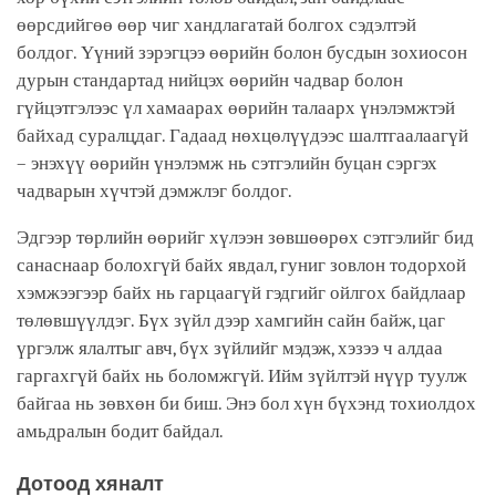
өөрсдийгөө өөр чиг хандлагатай болгох сэдэлтэй
болдог. Үүний зэрэгцээ өөрийн болон бусдын зохиосон
дурын стандартад нийцэх өөрийн чадвар болон
гүйцэтгэлээс үл хамаарах өөрийн талаарх үнэлэмжтэй
байхад суралцдаг. Гадаад нөхцөлүүдээс шалтгаалаагүй
– энэхүү өөрийн үнэлэмж нь сэтгэлийн буцан сэргэх
чадварын хүчтэй дэмжлэг болдог.
Эдгээр төрлийн өөрийг хүлээн зөвшөөрөх сэтгэлийг бид
санаснаар болохгүй байх явдал, гуниг зовлон тодорхой
хэмжээгээр байх нь гарцаагүй гэдгийг ойлгох байдлаар
төлөвшүүлдэг. Бүх зүйл дээр хамгийн сайн байж, цаг
үргэлж ялалтыг авч, бүх зүйлийг мэдэж, хэзээ ч алдаа
гаргахгүй байх нь боломжгүй. Ийм зүйлтэй нүүр туулж
байгаа нь зөвхөн би биш. Энэ бол хүн бүхэнд тохиолдох
амьдралын бодит байдал.
Дотоод хяналт