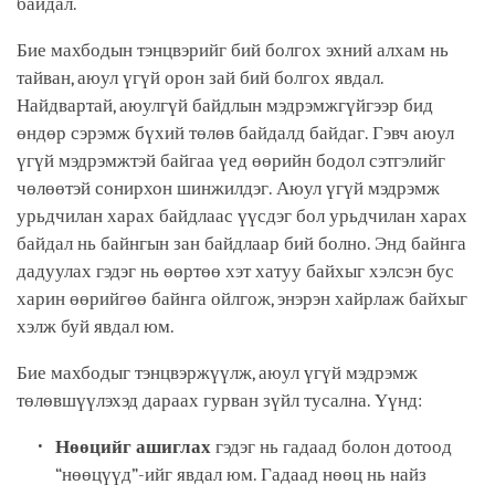
байдал.
Бие махбодын тэнцвэрийг бий болгох эхний алхам нь
тайван, аюул үгүй орон зай бий болгох явдал.
Найдвартай, аюулгүй байдлын мэдрэмжгүйгээр бид
өндөр сэрэмж бүхий төлөв байдалд байдаг. Гэвч аюул
үгүй мэдрэмжтэй байгаа үед өөрийн бодол сэтгэлийг
чөлөөтэй сонирхон шинжилдэг. Аюул үгүй мэдрэмж
урьдчилан харах байдлаас үүсдэг бол урьдчилан харах
байдал нь байнгын зан байдлаар бий болно. Энд байнга
дадуулах гэдэг нь өөртөө хэт хатуу байхыг хэлсэн бус
харин өөрийгөө байнга ойлгож, энэрэн хайрлаж байхыг
хэлж буй явдал юм.
Бие махбодыг тэнцвэржүүлж, аюул үгүй мэдрэмж
төлөвшүүлэхэд дараах гурван зүйл тусална. Үүнд:
Нөөцийг ашиглах
гэдэг нь гадаад болон дотоод
“нөөцүүд”-ийг явдал юм. Гадаад нөөц нь найз