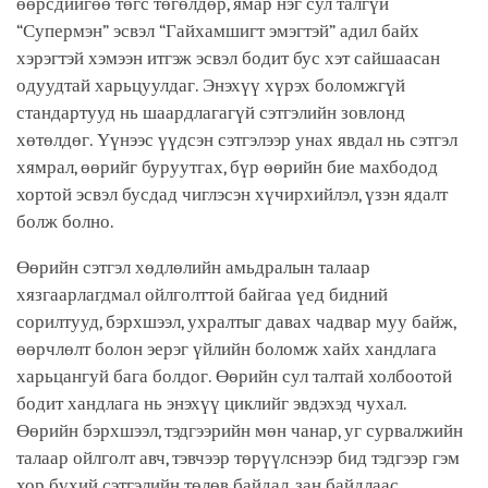
өөрсдийгөө төгс төгөлдөр, ямар нэг сул талгүй
“Супермэн” эсвэл “Гайхамшигт эмэгтэй” адил байх
хэрэгтэй хэмээн итгэж эсвэл бодит бус хэт сайшаасан
одуудтай харьцуулдаг. Энэхүү хүрэх боломжгүй
стандартууд нь шаардлагагүй сэтгэлийн зовлонд
хөтөлдөг. Үүнээс үүдсэн сэтгэлээр унах явдал нь сэтгэл
хямрал, өөрийг буруутгах, бүр өөрийн бие махбодод
хортой эсвэл бусдад чиглэсэн хүчирхийлэл, үзэн ядалт
болж болно.
Өөрийн сэтгэл хөдлөлийн амьдралын талаар
хязгаарлагдмал ойлголттой байгаа үед бидний
сорилтууд, бэрхшээл, ухралтыг давах чадвар муу байж,
өөрчлөлт болон эерэг үйлийн боломж хайх хандлага
харьцангуй бага болдог. Өөрийн сул талтай холбоотой
бодит хандлага нь энэхүү циклийг эвдэхэд чухал.
Өөрийн бэрхшээл, тэдгээрийн мөн чанар, уг сурвалжийн
талаар ойлголт авч, тэвчээр төрүүлснээр бид тэдгээр гэм
хор бүхий сэтгэлийн төлөв байдал, зан байдлаас