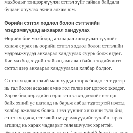
махбодыг тэнцвэржүүлэн сэтгэл зүйг тайван байдалд
буцаан оруулах эхний алхам юм.
Өөрийн сэтгэл хөдлөл болон сэтгэлийн
мэдрэмжүүдэд анхаарал хандуулах
Өөрийн бие махбодод анхаарал хандуулан түүнийг
хянаж сурах нь өөрийн сэтгэл хөдлөл болон сэтгэлийн
мэдрэмжүүдэд анхаарал хандуулах суурь болж өгдөг.
Бие махбод хэдийн тайван, амгалан байна төдийчинээ
сэтгэл дээр анхаарал хандуулахад хялбар болдог.
Сэтгэл хөдлөл хэдий маш хурдан төрж болдог ч тэдгээр
нь гал болон асахын өмнө гол төлөв нэг цогоос эхэлдэг.
Хэрэв бид өөрсдийн сөрөг сэтгэл хөдлөлийг нэг цог
байх эхний үе шатанд нь барьж авбал тэдгээртэй нэлээд
хялбар ажиллаж болно. Гэвч үүнийг хийхийн тулд бид
сэтгэл хөдлөл, сэтгэлийн мэдрэмжүүдийг тухайн гарах
агшинд нь харах чадварыг төлөвшүүлэх хэрэгтэй.
Энэхүү чадварт дурдан санах (англ.
mindfulness
) гэх мэт