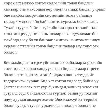
хөрөх гэх мэтээр сэтгэл хөдлөлийн төлөв байдлын
хамтаар бие махбодын өөрчлөлт явагдаж байдаг учраас
бие махбод мэдрэлийн системийн төлөв байдлын
талаарх мэдээллийн байнгын эх сурвалж болж өгдөг.
Тухайн туулж байгаа зүйлийн талаарх сэтгэлийн тал
хандлага руу дангаар нь анхаарал хандуулахаас бие
махбодод юу болж байгааг ажиглах нь ихэвчлэн илүү
хурдан сэтгэлийн төлөв байдлын талаар мэдээлэл өгч
болдог.
Бие махбодын мэдрэхүйг ажиглах байдлаар мэдрэлийн
системд анхаарал хандуулснаар бид аажмаар стресс
болон сэтгэлийн амгалан байдлын шинж тэмдгийг
тодорхойлж сурдаг. Бид хэт сэтгэл хөдлөлд байна уу
(сэтгэл шаналах, хэт уур бухимдал, зовнил) эсвэл хэт
гутралд (сул байдал, сэтгэл гуртал) байна уу гэдгийг
илүү хурдан анзаарч эхэлнэ. Энэ мэдэхүй нь өөрийн
болон бусдын тусын урьдчилсан нөхцөл болох бие