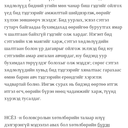
хөдлөлүүд бидний угийн мөн чанар биш гэдгийг ойлгох
үед бид тэдгээрийг амжилттай шийдвэрлэж, өөрийг
хүлээн зөвшөөрч эхэлдэг. Бид уурлах, эсвэл сэтгэл
гутарч байгаадаа бухимдахад өөрийгөө буруутгах ямар
ч шалтгаан байхгүй гэдгийг олж хардаг. Нэгэнт бид
сэтгэлийн хэв маягийг харж, сэтгэл хөдлөлүүдийн
шалтгаан болон үр дагаврыг ойлгож эхлэхэд бид юу
сэтгэлийн амар амгалан авчирдаг, юу бидэнд уур
бухимдал төрүүлдэг болохыг олж мэддэг; сөрөг сэтгэл
хөдлөлүүдийн хувьд бид тэдгээрийг хяналтаас гарахаас
өмнө барин авч тэдгээрийн ерөндгийг хэрэглэх
чадвартай болно. Ингэж сурах нь бидэнд өөртөө итгэх
итгэл өгч, өөрийн бүрэн нөөц чадамжийг харж, түүнд
хүрэхэд тусалдаг.
НСЁЗ -н боловсролын хөтөлбөрийн талаар илүү
дэлгэрэнгүй мэдээлэл авах бол хөтөлбөрийн
бүрэн