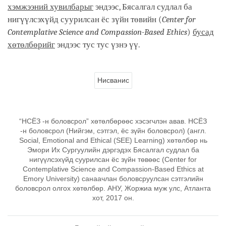
хэмжээний хувилбарыг
эндээс, Бясалгал судлал ба
нигүүлсэхүйд суурилсан ёс зүйн төвийн (
Center for
Contemplative Science and Compassion-Based Ethics
)
бусад
хөтөлбөрийг
эндээс тус тус үзнэ үү.
Нисванис
“НСЁЗ -н боловсрол” хөтөлбөрөөс хэсэгчлэн авав. НСЁЗ
-н боловсрол (Нийгэм, сэтгэл, ёс зүйн боловсрол) (англ.
Social, Emotional and Ethical (SEE) Learning) хөтөлбөр нь
Эмори Их Сургуулийн дэргэдэх Бясалгал судлал ба
нигүүлсэхүйд суурилсан ёс зүйн төвөөс (Center for
Contemplative Science and Compassion-Based Ethics at
Emory University) санаачлан боловсруулсан сэтгэлийн
боловсрол олгох хөтөлбөр. АНУ, Жоржиа муж улс, Атланта
хот, 2017 он.