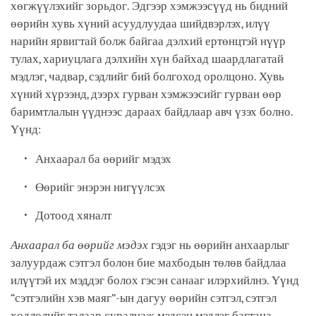
хөгжүүлэхийг зорьдог. Эдгээр хэмжээсүүд нь бидний
өөрийн хувь хүний асуудлуудаа шийдвэрлэх, илүү
нарийн ярвигтай болж байгаа дэлхий ертөнцтэй нүүр
тулах, хариуцлага дэлхийн хүн байхад шаардлагатай
мэдлэг, чадвар, сэдлийг бий болгоход оролцоно. Хувь
хүний хүрээнд, дээрх гурван хэмжээсийг гурван өөр
баримтлалын үүднээс дараах байдлаар авч үзэх болно.
Үүнд:
Анхаарал ба өөрийг мэдэх
Өөрийг энэрэн нигүүлсэх
Дотоод хяналт
Анхаарал ба өөрийг мэдэх
гэдэг нь өөрийн анхаарлыг
залуурдаж сэтгэл болон бие махбодын төлөв байдлаа
илүүтэй их мэддэг болох гэсэн санааг илэрхийлнэ. Үүнд
“сэтгэлийн хэв маяг”-ын дагуу өөрийн сэтгэл, сэтгэл
хөдлөлийг талаар суралцаж мэдсэн мэдлэг багтана.