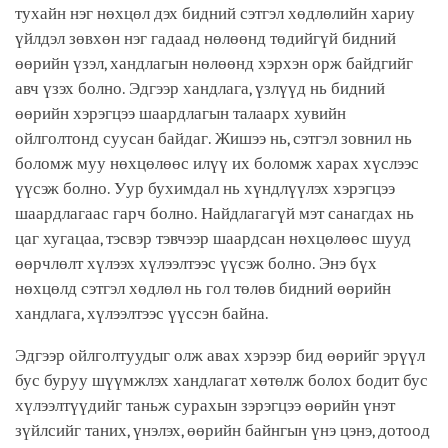
тухайн нэг нөхцөл дэх бидний сэтгэл хөдлөлийн хариу
үйлдэл зөвхөн нэг гадаад нөлөөнд төдийгүй бидний
өөрийн үзэл, хандлагын нөлөөнд хэрхэн орж байдгийг
авч үзэх болно. Эдгээр хандлага, үзлүүд нь бидний
өөрийн хэрэгцээ шаардлагын талаарх хувийн
ойлголтонд суусан байдаг. Жишээ нь, сэтгэл зовнил нь
боломж муу нөхцөлөөс илүү их боломж харах хүслээс
үүсэж болно. Уур бухимдал нь хүндлүүлэх хэрэгцээ
шаардлагаас гарч болно. Найдлагагүй мэт санагдах нь
цаг хугацаа, тэсвэр тэвчээр шаардсан нөхцөлөөс шууд
өөрчлөлт хүлээх хүлээлтээс үүсэж болно. Энэ бүх
нөхцөлд сэтгэл хөдлөл нь гол төлөв бидний өөрийн
хандлага, хүлээлтээс үүссэн байна.
Эдгээр ойлголтуудыг олж авах хэрээр бид өөрийг эрүүл
бус буруу шүүмжлэх хандлагат хөтөлж болох бодит бус
хүлээлтүүдийг таньж сурахын зэрэгцээ өөрийн үнэт
зүйлсийг таних, үнэлэх, өөрийн байнгын үнэ цэнэ, дотоод