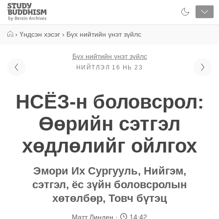
Close
Study
Buddhism
Home
›
Үндсэн хэсэг
›
Бүх нийтийн үнэт зүйлс
Бүх нийтийн үнэт зүйлс
НИЙТЛЭЛ 16 НЬ 23
НСЁЗ-н боловсрол:
Өөрийн сэтгэл
хөдлөлийг ойлгох
Эмори Их Сургууль, Нийгэм,
сэтгэл, ёс зүйн боловсролын
хөтөлбөр, Товч бүтэц
Матт Линден
14:42