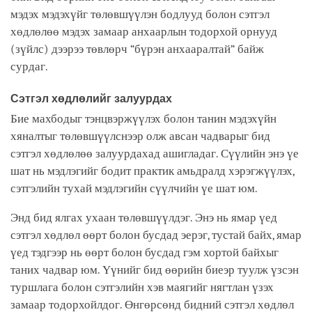
мэдэх мэдэхүйг төлөвшүүлэн бодлууд болон сэтгэл
хөдлөлөө мэдэх замаар анхаарлын тодорхой орнууд
(зүйлс) дээрээ төвлөрч “бүрэн анхааралтай” байж
сурдаг.
Сэтгэл хөдлөлийг залуурдах
Бие махбодыг тэнцвэржүүлэх болон танин мэдэхүйн
хяналтыг төлөвшүүлснээр олж авсан чадварыг бид
сэтгэл хөдлөлөө залуурдахад ашигладаг. Сүүлийн энэ үе
шат нь мэдлэгийг бодит практик амьдралд хэрэгжүүлэх,
сэтгэлийн тухай мэдлэгийн сүүлчийн үе шат юм.
Энд бид ялгах ухаан төлөвшүүлдэг. Энэ нь ямар үед
сэтгэл хөдлөл өөрт болон бусдад эерэг, тустай байх, ямар
үед тэдгээр нь өөрт болон бусдад гэм хортой байхыг
таних чадвар юм. Үүнийг бид өөрийн биеэр туулж үзсэн
туршлага болон сэтгэлийн хэв маягийг нягтлан үзэх
замаар тодорхойлдог. Өнгөрсөнд бидний сэтгэл хөдлөл