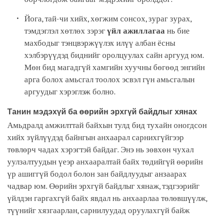
Йога, тай-чи хийх, хөгжим сонсох, зураг зурах,
тэмдэглэл хөтлөх зэрэг
үйл ажиллагаа
нь бие
махбодыг тэнцвэржүүлэх илүү албан ёсны
хэлбэрүүдэд биднийг оролцуулах сайн аргууд юм.
Мөн бид магадгүй хамгийн хуучны бөгөөд энгийн
арга болох амьсгал тоолох эсвэл гүн амьсгалын
аргуудыг хэрэглэж болно.
Танин мэдэхүй ба өөрийн эрхгүй байдлыг хянах
Амьдралд амжилттай байхын тулд бид тухайн оногдсон
хийх зүйлүүдэд байнгын анхаарал сарнихгүйгээр
төвлөрч чадах хэрэгтэй байдаг. Энэ нь зөвхөн чухал
уулзалтуудын үеэр анхааралтай байх төдийгүй өөрийн
үр ашиггүй бодол болон зан байдлуудыг анзаарах
чадвар юм. Өөрийн эрхгүй байдлыг хянаж, тэдгээрийг
үйлдэн гаргахгүй байх явдал нь анхаарлаа төлөвшүүлж,
түүнийг хязгаарлан, сарнилуудад оруулахгүй байж