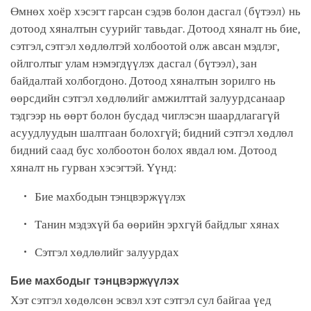
Өмнөх хоёр хэсэгт гарсан сэдэв болон дасгал (бүтээл) нь
дотоод хяналтын суурийг тавьдаг. Дотоод хяналт нь бие,
сэтгэл, сэтгэл хөдлөлтэй холбоотой олж авсан мэдлэг,
ойлголтыг улам нэмэгдүүлэх дасгал (бүтээл), зан
байдалтай холбогдоно. Дотоод хяналтын зорилго нь
өөрсдийн сэтгэл хөдлөлийг амжилттай залуурдсанаар
тэдгээр нь өөрт болон бусдад чиглэсэн шаардлагагүй
асуудлуудын шалтгаан болохгүй; бидний сэтгэл хөдлөл
бидний саад бус холбоотон болох явдал юм. Дотоод
хяналт нь гурван хэсэгтэй. Үүнд:
Бие махбодын тэнцвэржүүлэх
Танин мэдэхүй ба өөрийн эрхгүй байдлыг хянах
Сэтгэл хөдлөлийг залуурдах
Бие махбодыг тэнцвэржүүлэх
Хэт сэтгэл хөдөлсөн эсвэл хэт сэтгэл сул байгаа үед