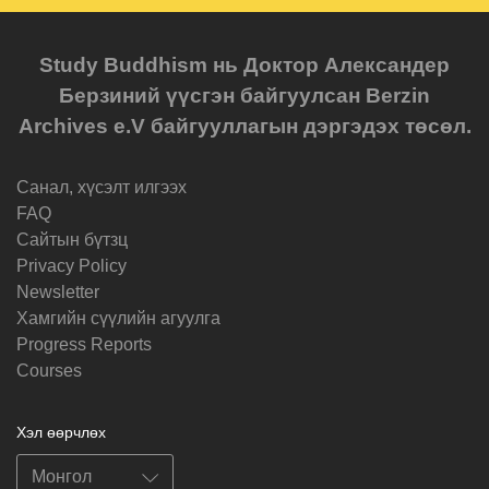
Study Buddhism нь Доктор Александер
Берзиний үүсгэн байгуулсан Berzin
Archives e.V байгууллагын дэргэдэх төсөл.
Санал, хүсэлт илгээх
FAQ
Cайтын бүтзц
Privacy Policy
Newsletter
Хамгийн сүүлийн агуулга
Progress Reports
Courses
Хэл өөрчлөх