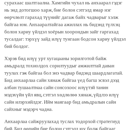
сурахаас шалтгаална. Хамгийн чухал нь анхаарал гэдэг
нь энд дотогшоо харж, бие болон сэтгэлд ямар нэг
өөрчлөлт гарахад түүнийг дагаж байх чадварыг хэлж
байгаа юм. Анхааралтайгаа ажиллах нь бидэнд түлхэц
болон хариу үйлдэл хоёрын хоорондын зайг гаргахад
тусалдаг: тэрхүү зайд илүү тунгаан бодсон хариу үйлдэл
бий болдог.
Хэрэв бид илүү урт хугацааны зорилготой байж
амьдралд тохиолдох сорилтуудыг амжилттай даван
туулах гэж байгаа бол энэ чадвар бидэнд шаардлагатай.
Бид анхаарлаа сайн хянаж байгаа үед багш эсвэл дээд
албан тушаалтнаа сайн сонсохоос илүүтэй танин
мэдэхүйн үйл явц, сэтгэл хөдлөлөө хянаж, үйдлээ илүү
сайн илэрхийлдэг. Ийм маягаар бид амьдралын сайн
сайхныг мэдэрч чадна.
Анхаарлаа сайжруулахад туслах тодорхой стратегиуд
бий. Бид өөрийн бие болон сэтгэлд юу болж байгааг