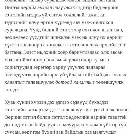
Ингээд
өөрийг энэрэн нигүүлсэх
гэдгээр бид өөрийн
сэтгэлийн мэдрэхүй, сэтгэл хөдлөлийг ажиглан
тэдгээрийг илүү өргөн хүрээнд авч үзэж ойлгоход
суралцана. Үүнд бидний сэтгэл хэрхэн олон шалтгаан,
нөхцөлөөс үүсдгийг шинжлэн үзэх нь илүү их өөрийг
хүлээн зөвшөөрөх хандлагат хөтөлдөг талаарх ойлголт
багтана. Эцэст нь, эхний хоёр баримтлалаас олж авсан
мэдлэг ойлголтоор бид амьдарлын өдөр тутмын
сорилтуудад эерэгээр хариу үзүүлэх чадвараа
нэмэгдүүлэх өөрийн эрхгүй үйлдэл хийх байдлыг хянах
хяналтыг төлөвшүүлэх
дотоод хяналтыг
төлөвшүүлж
эхэлдэг.
Хувь хүний хүрээн дэх эдгээр сэдвүүд бүхэлдээ
сэтгэлийн талаарх мэдлэг төлөвшүүлэх сэдэв болж болно.
Өөрийн сэтгэл болон сэтгэл хөдлөлийн нарийн төвөгтэй
дотоод төлөв байдлуудыг залуурдах чадваргүйгээр гүн
суусан, өөрт гэм бүхий зан байдлын хэв маягуудыг