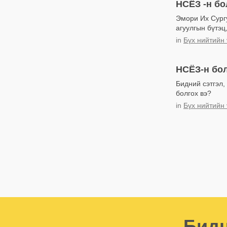
НСЁЗ -н б
Эмори Их Сургу
агуулгын бүтэц,
in
Бүх нийтийн 
НСЁЗ-н бол
Бидний сэтгэл,
болгох вэ?
in
Бүх нийтийн 
Бидн