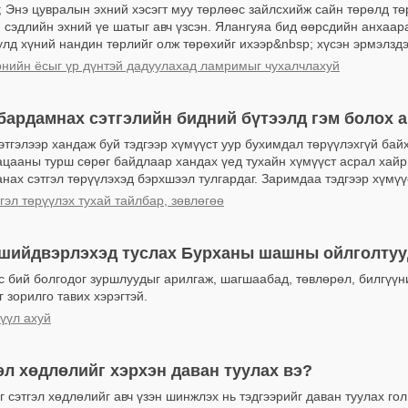
 Энэ цувралын эхний хэсэгт муу төрлөөс зайлсхийж сайн төрөлд тө
 сэдлийн эхний үе шатыг авч үзсэн. Ялангуяа бид өөрсдийн анхаар
лд хүний нандин төрлийг олж төрөхийг ихээр&nbsp; хүсэн эрмэлздэг
нийн ёсыг үр дүнтэй дадуулахад ламримыг чухалчлахуй
бардамнах сэтгэлийн бидний бүтээлд гэм болох 
этгэлээр хандаж буй тэдгээр хүмүүст уур бухимдал төрүүлэхгүй бай
ацааны турш сөрөг байдлаар хандах үед тухайн хүмүүст асрал хайр
анах сэтгэл төрүүлэхэд бэрхшээл тулгардаг. Заримдаа тэдгээр хүмүүс
гэл төрүүлэх тухай тайлбар, зөвлөгөө
 шийдвэрлэхэд туслах Бурханы шашны ойлголтуу
с бий болгодог зуршлуудыг арилгаж, шагшаабад, төвлөрөл, билгүүн
 зорилго тавих хэрэгтэй.
үүл ахуй
эл хөдлөлийг хэрхэн даван туулах вэ?
 сэтгэл хөдлөлийг авч үзэн шинжлэх нь тэдгээрийг даван туулах гол