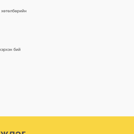
н хөтөлбөрийн
хэрхэн бий
мжлэг