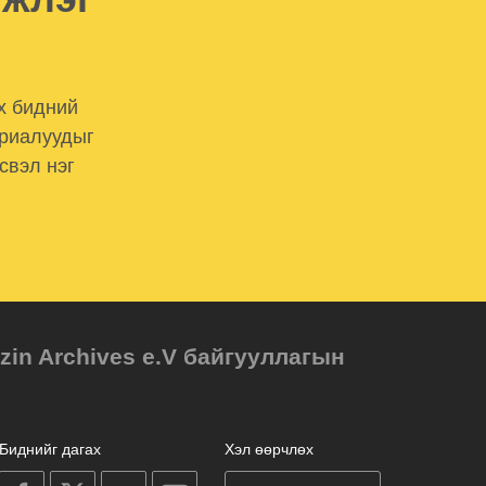
х бидний
ериалуудыг
свэл нэг
in Archives e.V байгууллагын
Биднийг дагах
Хэл өөрчлөх
on
on
on
on