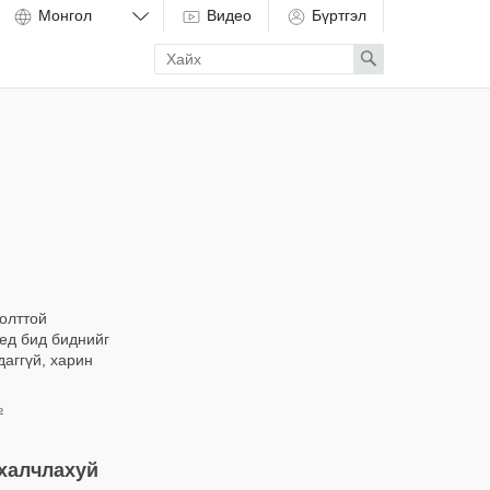
Видео
Бүртгэл
Enter
Search
search
term
голттой
ед бид биднийг
даггүй, харин
ь
халчлахуй