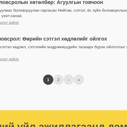
оловсролын хөтөлбөр: Агуулгын товчоон
улиас боловсруулан гаргасан Нийгэм, сэтгэл, ёс зүйн боловсролы
 үзэл санаа.
үнэт зүйлс
овсрол: Өөрийн сэтгэл хөдлөлийг ойлгох
 сэтгэл хөдлөл, сэтгэлийн мэдрэмжүүдийн талаарх бүрэн ойлголтыг 
үнэт зүйлс
1
2
›
»
ий үйл ажиллагаанд дэ