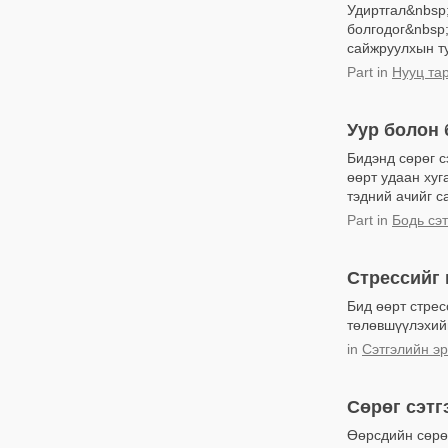
Удиртгал&nbsp;
болгодог&nbsp;
сайжруулхын ту
Part
in
Нууц тар
Уур болон 
Бидэнд сөрөг с
өөрт удаан хуг
тэдний ачийг с
Part
in
Бодь сэт
Стрессийг
Бид өөрт стрес
төлөвшүүлэхийг
in
Сэтгэлийн эр
Сөрөг сэтг
Өөрсдийн сөрөг