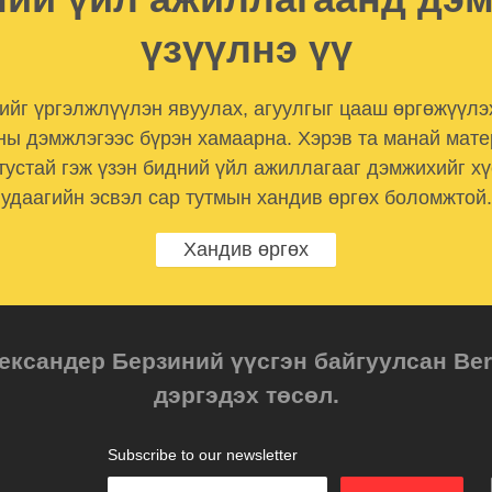
үзүүлнэ үү
лийг үргэлжлүүлэн явуулах, агуулгыг цааш өргөжүүлэ
ны дэмжлэгээс бүрэн хамаарна. Хэрэв та манай мат
тустай гэж үзэн бидний үйл ажиллагааг дэмжихийг хү
удаагийн эсвэл сар тутмын хандив өргөх боломжтой.
Хандив өргөх
ександер Берзиний үүсгэн байгуулсан Berz
дэргэдэх төсөл.
Subscribe to our newsletter
Enter