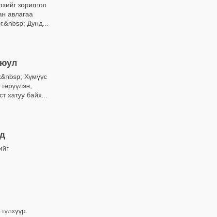
рхийг зорилгоо
ан авлагаа
.&nbsp; Дунд...
аюул
х&nbsp; Хүмүүс
 төрүүлэн,
т хатуу байх...
д
ийг
 түлхүүр.