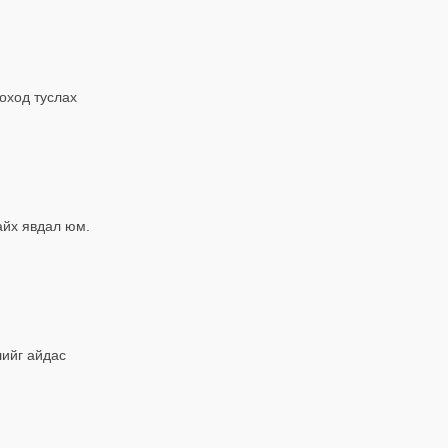
оход туслах
айх явдал юм.
лийг айдас