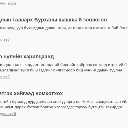
үүл ахуй
длын талаарх Бурханы шашны 8 зөвлөгөө
тохиоход уур бухимдлыг даван гарч, дотоод амар амгаланг бий болг
йх вэ?
р бүлийн харилцаанд
илцаан дахь хардалт нь тэдний биднийг хайрлах сэтгэлд итгэхгүй б
арлагдмал зүйл биш гэдгийг ойлгосноор бид үүнийг даван туулна.
йх вэ?
этгэх хийгээд номхотхох
егийн бүтээлд дурдсанчлан энэхүү арга нь Номын сахиусын зан үй
овнилыг дарах бүтээл болгон хэрэглэдэг тэрхүү бүтэцтэй тохирдог.
үүл ахуй