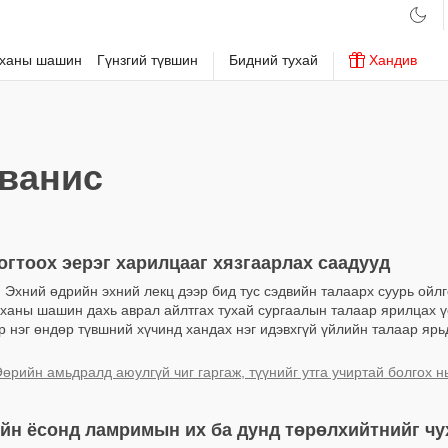
рханы шашин
Гүнзгий түвшин
Бидний тухай
Хандив
ванис
огтоох эерэг харилцааг хязгаарлах саадууд
 Эхний өдрийн эхний лекц дээр бид тус сэдвийн талаарх суурь ойл
ханы шашин дахь аврал айлтгах тухай сургаалын талаар ярилцах ү
 нэг өндөр түвшний хүчинд хандах нэг идэвхгүй үйлийн талаар ярь
өрийн амьдралд аюулгүй чиг гаргаж, түүнийг утга учиртай болгох н
йн ёсонд ламримын их ба дунд төрөлхийтнийг чу