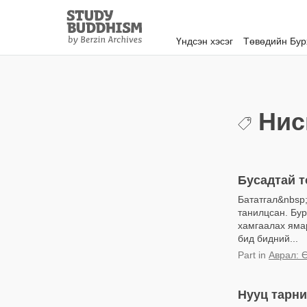
Close
Study
Buddhism
Үндсэн хэсэг
Төвөдийн Бу
Home
Нис
Бусадтай т
Бататгал&nbsp;
танилцсан. Бур
хамгаалах ямар
бид бидний...
Part
in
Аврал: Ө
Нууц тарни