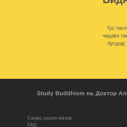
Тус төс
чадавх та
бусдад 
Study Buddhism нь Доктор Ал
Санал, хүсэлт илгээх
FAQ