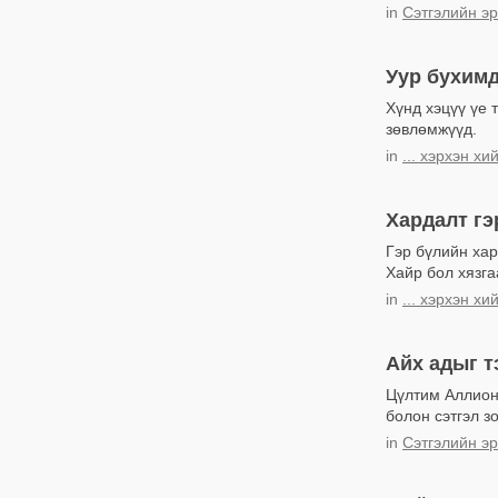
in
Сэтгэлийн эр
Уур бухим
Хүнд хэцүү үе 
зөвлөмжүүд.
in
... хэрхэн хи
Хардалт гэ
Гэр бүлийн хар
Хайр бол хязга
in
... хэрхэн хи
Айх адыг т
Цүлтим Аллион
болон сэтгэл з
in
Сэтгэлийн эр