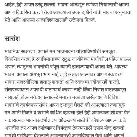
आहेत, हेही आपण ठरवू शकतो. भावना ओळखून त्यांच्या नियमनाची क्षमता
आपण विकसित करतो तेव्हा आपल्याला उत्साह, धैर्य यांची भावना अनुभवता
येते आणि आपल्या आत्मविश्वासालाही उत्तेजना मिळते.
सारांश
भावनिक साक्षरता- आपलं मन, भावभावना यांच्याविषयीची समजूत-
विकसित करणं, हे स्वाभिमानाच्या सुदृढ जाणीवेच्या मार्गावरील पहिलं पाऊल
असतं. त्यातूनच भावनांची संपूर्ण व्याप्ती हाताळण्याची क्षमता येते. आपल्या
भावना आपला अंगभूत भाग नाहीत, हे लक्षात आल्यावर आपण स्वतःच्या
भावना यशस्वीरित्या हाताळू शकतो आणि स्वतःचा स्वीकारही करतो.
संतापल्याबद्दल अपराधी वाटण्याचं कारण नाही किंवा निराश वाटल्याबद्दल
नाराजही होऊ नये. आपल्याकडे मनाचा नकाशा असेल आणि विविध
भावनांचे कार्यकारणसंबंध आपण समजून घेतले की आपल्याला कशामुळे
मनःशांती मिळते व कशाने व्यथित व्हायला होतं हेही आपल्याला शोधता येतं.
नकारात्मक भावनांसंदर्भात त्या ओळखण्यासाठीची कौशल्य आपल्याकडे
असतील तर आपण त्यांच्यावर नियंत्रण ठेवण्यासाठी उपाय योजू शकतो.
यामध्ये प्रशिक्षण घेतल्याने आपल्यामध्ये आत्मविश्वास येतो आणि आपलं