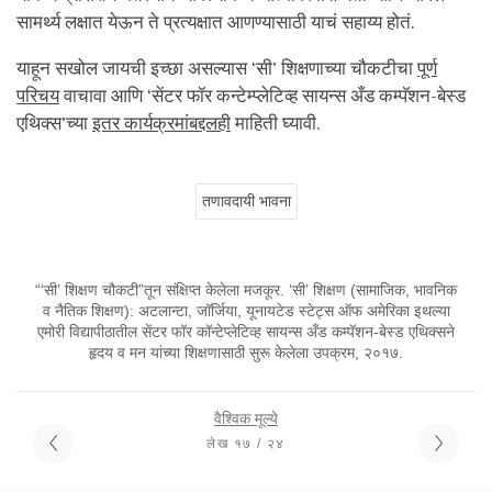
सामर्थ्य लक्षात येऊन ते प्रत्यक्षात आणण्यासाठी याचं सहाय्य होतं.
याहून सखोल जायची इच्छा असल्यास ‘सी’ शिक्षणाच्या चौकटीचा
पूर्ण
परिचय
वाचावा आणि ‘सेंटर फॉर कन्टेम्प्लेटिव्ह सायन्स अँड कम्पॅशन-बेस्ड
एथिक्स’च्या
इतर कार्यक्रमांबद्दलही
माहिती घ्यावी.
तणावदायी भावना
“‘सी’ शिक्षण चौकटी”तून संक्षिप्त केलेला मजकूर. ‘सी’ शिक्षण (सामाजिक, भावनिक
व नैतिक शिक्षण): अटलान्टा, जॉर्जिया, यूनायटेड स्टेट्स ऑफ अमेरिका इथल्या
एमोरी विद्यापीठातील सेंटर फॉर कॉन्टेप्लेटिव्ह सायन्स अँड कम्पॅशन-बेस्ड एथिक्सने
हृदय व मन यांच्या शिक्षणासाठी सुरू केलेला उपक्रम, २०१७.
वैश्विक मूल्ये
लेख १७ / २४