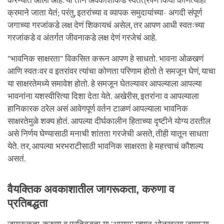
करण्यात आली आहे. या तीन अवकाशांकडे स्वतंत्रपणे किंवा कोणत्याही
क्रमाने जाता येतं; परंतु, इतरांच्या व व्यापक समुदायांच्या- अगदी संपूर्ण
जगाच्या गरजांकडे लक्ष देणं शिकायचं असेल, तर आपण आधी स्वतःच्या
गरजांकडे व अंतर्गत जीवनाकडे लक्ष देणं गरजेचं आहे.
“भावनिक साक्षरता” विकसित करून आपण हे साधतो. भावना ओळखणं
आणि स्वतःवर व इतरांवर त्यांचा कोणता परिणाम होतो ते समजून घेणं, याचा
या साक्षरतेमध्ये समावेश होतो. हे समजून घेतल्यावर आपल्याला आपल्या
भावनांना यशस्वीरित्या दिशा देता येते. अखेरीस, इतरांना व आपल्याला
हानिकारक ठरेल असं आवेगपूर्ण वर्तन टाळणं आपल्याला भावनिक
साक्षरतेमुळे शक्य होतं. आपल्या दीर्घकालीन हिताच्या दृष्टीने योग्य ठरतील
असे निर्णय घेण्यासाठी मनाची शांतता गरजेची असते, तीही यातून साधता
येते. तर, आपल्या भरभराटीसाठी भावनिक साक्षरता हे महत्त्वाचं कौशल्य
असतं.
वैयक्तिक अवकाशातील जागरूकता, करुणा व
प्रतिबद्धता