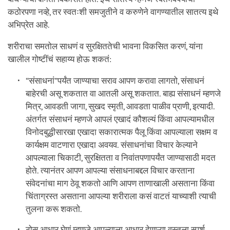
कठोरपणा नव्हे, तर स्वतःशी समजुतीने व करुणेने वागण्यातील सातत्य इथे
अभिप्रेत आहे.
शरीराचा समतोल साधणं व सुरक्षिततेची भावना विकसित करणं, यांना
खालील गोष्टींचं सहाय्य होऊ शकतं:
“संसाधनां”पर्यंत जाण्याचा सराव आपण करावा लागतो, संसाधनं
बाहेरची असू शकतात वा आतली असू शकतात. बाह्य संसाधनं म्हणजे
मित्र, आवडती जागा, सुखद स्मृती, आवडता पाळीव प्राणी, इत्यादी.
अंतर्गत संसाधनं म्हणजे आपलं एखादं कौशल्यं किंवा आपल्यामधील
विनोदबुद्धीसारखा एखादा सकारात्मक पैलू किंवा आपल्याला सक्षम व
कार्यक्षम वाटणारा एखादा अवयव. संसाधनांचा विचार केल्याने
आपल्याला चिकाटी, सुरक्षितता व निवांतपणापर्यंत जाण्यासाठी मदत
होते. त्यानंतर आपण आपल्या संसाधनाबद्दल विचार करताना
संवेदनांचा माग ठेवू शकतो आणि आपण ताणाखाली असताना किंवा
चिंताग्रस्त असताना आपल्या शरीराला कसं वाटतं याच्याशी त्याची
तुलना करू शकतो.
ठोस आधार घेणं म्हणजे आपल्याला आधार देणाऱ्या वस्तूला स्पर्श