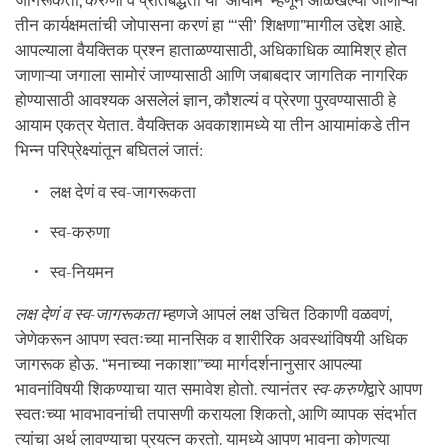
जागरूकता, करुणा व प्रतिबद्धता या ‘आयाम’ म्हणून ओळखल्या जाणाऱ्या
तीन कार्यक्षमतांची जोपासना करणं हा “‘सी’ शिक्षणा”मागील उद्देश आहे.
आपल्याला वैयक्तिक प्रश्न हाताळण्यासाठी, अधिकाधिक व्यामिश्र होत
जाणाऱ्या जगाला सामोरं जाण्यासाठी आणि जबाबदार जागतिक नागरिक
होण्यासाठी आवश्यक असलेलं ज्ञान, कौशल्यं व प्रेरणा पुरवण्यासाठी हे
आयाम एकत्र येतात. वैयक्तिक अवकाशामध्ये या तीन आयामांकडे तीन
भिन्न परिप्रेक्ष्यांतून बघितलं जातं:
लक्ष देणं व स्व-जागरूकता
स्व-करुणा
स्व-नियमन
लक्ष देणं व स्व-जागरूकता
म्हणजे आपलं लक्ष उचित ठिकाणी वळवणं,
जेणेकरून आपण स्वतःच्या मानसिक व शारीरिक अवस्थांविषयी अधिक
जागरूक होऊ. “मनाच्या नकाशा”च्या मार्गदर्शनानुसार आपल्या
भावनांविषयी शिकण्याचा यात समावेश होतो. त्यानंतर
स्व-करुणे
द्वारे आपण
स्वतःच्या भावभावनांची तपासणी करायला शिकतो, आणि व्यापक संदर्भात
त्यांचा अर्थ लावण्याचा प्रयत्न करतो. यामध्ये आपण भावना कोणत्या