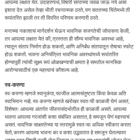
आपल्या लक्षात येतं. उदाहरणार्थ, विषारी सापाच्या जवळ जाऊ नये असा
इशारा देत असेल तेव्हा भीती रचनात्मक ठरते, पण सततच्या चिंतेमध्ये ती
रूपांतरित झाली तर ती विपरित परिणाम करणारी ठरते.
मनाच्या नकाशाचं मार्गदर्शन घेऊन भावनिक सजगतेची जोपासना केली,
तर आपल्या लक्षात येतं की, त्रस्तता ही सौम्य भावनिक अवस्था आहे,
त्यातून संताप निर्माण होऊ शकतो, आणि अनिर्बंध संतापातून रोषाचा स्फोट
होऊ शकतो. भावना अनियंत्रित भावनिक अवस्थांमध्ये रूपांतरित
होण्यापूर्वी त्यांची सूक्ष्म रूपं ओळखण्याची क्षमता हे समतोल मानसिक
आरोग्यासाठीचं एक महत्त्वाचं कौशल्य आहे.
स्व-करुणा
स्व-करुणा म्हणजे स्वानुकंपा, फाजील आत्मसंतुष्टता किंवा केवळ अति
स्वाभिमान नव्हे. स्व-करुणा म्हणजे खरोखर स्वतःची काळजी घेणं असतं,
विशेषतः आपल्या अंतर्गत जीवनासंदर्भातील ही काळजी असते. आपल्या
भावना आपल्या गरजांशी कशा संबंधित असतात, हे समजून घेणं महत्त्वाचं
असतं. भावनिक साक्षरतेच्या या स्तरामुळे स्वतःचा अधिक स्वीकार करता
येतो, कारण आपल्या भावना का व कशा उद्भवतात हे समजून घेतल्यावर