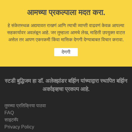
आमच्या प्रकल्पाला मदत करा.
हे संकेतस्थळ अद्ययावत राखणं आणि त्याची व्याप्ती वाढवणं केवळ आपल्या
सहकार्यावर अवलंबून आहे. जर तुम्हाला आमचे लेख, माहिती उपयुक्त वाटत
असेल तर आपण एकरकमी किंवा मासिक देणगी देण्याबाबत विचार करावा.
देणगी
स्टडी बुद्धिजम हा डॉ. अलेक्झांडर बर्झिन यांच्याद्वारा स्थापित बर्झिन
अर्काइव्हचा प्रकल्प आहे.
तुमच्या प्रतिक्रिया पाठवा
FAQ
साइटमॅप
Privacy Policy