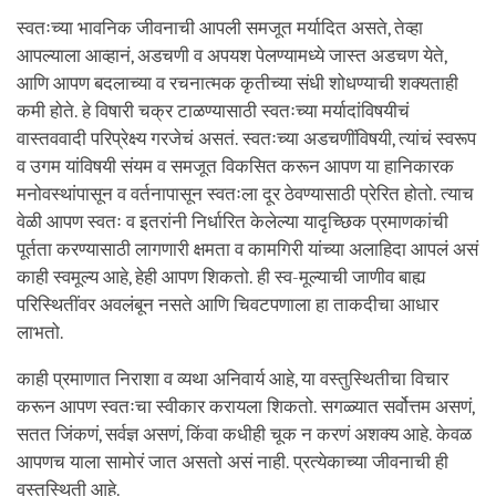
स्वतःच्या भावनिक जीवनाची आपली समजूत मर्यादित असते, तेव्हा
आपल्याला आव्हानं, अडचणी व अपयश पेलण्यामध्ये जास्त अडचण येते,
आणि आपण बदलाच्या व रचनात्मक कृतीच्या संधी शोधण्याची शक्यताही
कमी होते. हे विषारी चक्र टाळण्यासाठी स्वतःच्या मर्यादांविषयीचं
वास्तववादी परिप्रेक्ष्य गरजेचं असतं. स्वतःच्या अडचणींविषयी, त्यांचं स्वरूप
व उगम यांविषयी संयम व समजूत विकसित करून आपण या हानिकारक
मनोवस्थांपासून व वर्तनापासून स्वतःला दूर ठेवण्यासाठी प्रेरित होतो. त्याच
वेळी आपण स्वतः व इतरांनी निर्धारित केलेल्या यादृच्छिक प्रमाणकांची
पूर्तता करण्यासाठी लागणारी क्षमता व कामगिरी यांच्या अलाहिदा आपलं असं
काही स्वमूल्य आहे, हेही आपण शिकतो. ही स्व-मूल्याची जाणीव बाह्य
परिस्थितींवर अवलंबून नसते आणि चिवटपणाला हा ताकदीचा आधार
लाभतो.
काही प्रमाणात निराशा व व्यथा अनिवार्य आहे, या वस्तुस्थितीचा विचार
करून आपण स्वतःचा स्वीकार करायला शिकतो. सगळ्यात सर्वोत्तम असणं,
सतत जिंकणं, सर्वज्ञ असणं, किंवा कधीही चूक न करणं अशक्य आहे. केवळ
आपणच याला सामोरं जात असतो असं नाही. प्रत्येकाच्या जीवनाची ही
वस्तुस्थिती आहे.