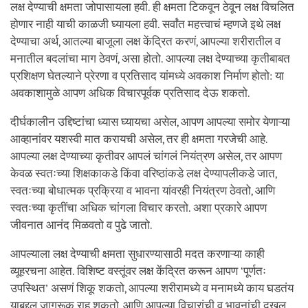
लक्ष देण्याची क्षमता जोपासायला हवी. ही क्षमता टिकवून ठेवून लक्ष विचलित
होणार नाही याची काळजी घ्यायला हवी. सर्वांत महत्त्वाचं म्हणजे इथे लक्ष
देण्याचा अर्थ, आतल्या बाजूला लक्ष केंद्रित करणं, आपल्या शरीरातील व
मनातील बदलांचा माग ठेवणं, असा होतो. आपल्या लक्ष देण्याच्या कृतीबाबत
प्रशिक्षण घेतल्याने प्रेरणा व प्रतिसाद यांमध्ये अवकाश निर्माण होतो: या
अवकाशामुळे आपण अधिक विचारपूर्वक प्रतिसाद देऊ शकतो.
दीर्घकालीन उद्दिष्टांचा ध्यास घ्यायचा असेल, आपण आपल्या समोर येणाऱ्या
आव्हानांवर यशस्वी मात करायची असेल, तर ही क्षमता गरजेची आहे.
आपल्या लक्ष देण्याच्या कृतीवर आपलं चांगलं नियंत्रण असेल, तर आपण
केवळ स्वतःच्या शिक्षकाकडे किंवा वरिष्ठांकडे लक्ष देण्यापलीकडे जात,
स्वतःच्या बोधात्मक प्रक्रिया व भावना यांवरही नियंत्रण ठेवतो, आणि
स्वतःच्या कृतींचा अधिक चांगला विचार करतो. अशा प्रकारे आपण
जीवनात आनंद मिळवतो व पुढे जातो.
आपल्याला लक्ष देण्याची क्षमता सुधारण्यासाठी मदत करणाऱ्या काही
व्यूहरचना आहेत. विशिष्ट वस्तूंवर लक्ष केंद्रित करून आपण ‘पूर्णतः
उपस्थित’ असणं शिकू शकतो, आपल्या शरीरामध्ये व मनामध्ये काय घडतंय
याबद्दल जागरूक राहू शकतो, आणि आपल्या विचारांची व भावनांची दखल