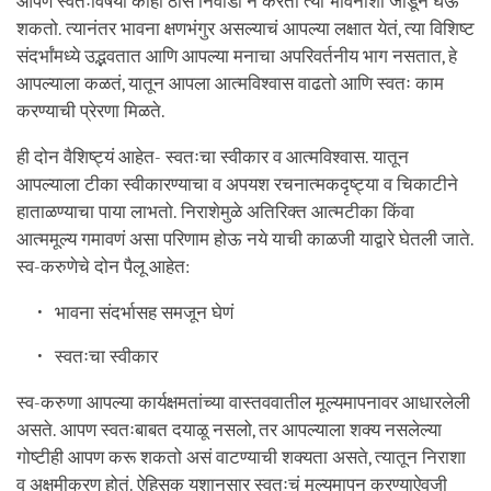
आपण स्वतःविषयी काही ठोस निवाडा न करता त्या भावनांशी जोडून घेऊ
शकतो. त्यानंतर भावना क्षणभंगुर असल्याचं आपल्या लक्षात येतं, त्या विशिष्ट
संदर्भांमध्ये उद्भवतात आणि आपल्या मनाचा अपरिवर्तनीय भाग नसतात, हे
आपल्याला कळतं, यातून आपला आत्मविश्वास वाढतो आणि स्वतः काम
करण्याची प्रेरणा मिळते.
ही दोन वैशिष्ट्यं आहेत- स्वतःचा स्वीकार व आत्मविश्वास. यातून
आपल्याला टीका स्वीकारण्याचा व अपयश रचनात्मकदृष्ट्या व चिकाटीने
हाताळण्याचा पाया लाभतो. निराशेमुळे अतिरिक्त आत्मटीका किंवा
आत्ममूल्य गमावणं असा परिणाम होऊ नये याची काळजी याद्वारे घेतली जाते.
स्व-करुणेचे दोन पैलू आहेत:
भावना संदर्भासह समजून घेणं
स्वतःचा स्वीकार
स्व-करुणा आपल्या कार्यक्षमतांच्या वास्तववातील मूल्यमापनावर आधारलेली
असते. आपण स्वतःबाबत दयाळू नसलो, तर आपल्याला शक्य नसलेल्या
गोष्टीही आपण करू शकतो असं वाटण्याची शक्यता असते, त्यातून निराशा
व अक्षमीकरण होतं. ऐहिसक यशानुसार स्वतःचं मूल्यमापन करण्याऐवजी