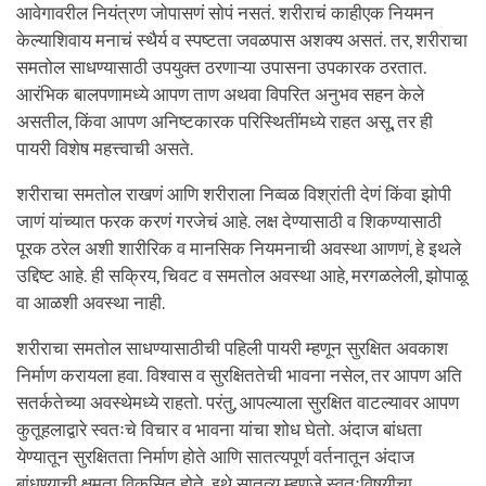
आवेगावरील नियंत्रण जोपासणं सोपं नसतं. शरीराचं काहीएक नियमन
केल्याशिवाय मनाचं स्थैर्य व स्पष्टता जवळपास अशक्य असतं. तर, शरीराचा
समतोल साधण्यासाठी उपयुक्त ठरणाऱ्या उपासना उपकारक ठरतात.
आरंभिक बालपणामध्ये आपण ताण अथवा विपरित अनुभव सहन केले
असतील, किंवा आपण अनिष्टकारक परिस्थितींमध्ये राहत असू, तर ही
पायरी विशेष महत्त्वाची असते.
शरीराचा समतोल राखणं आणि शरीराला निव्वळ विश्रांती देणं किंवा झोपी
जाणं यांच्यात फरक करणं गरजेचं आहे. लक्ष देण्यासाठी व शिकण्यासाठी
पूरक ठरेल अशी शारीरिक व मानसिक नियमनाची अवस्था आणणं, हे इथले
उद्दिष्ट आहे. ही सक्रिय, चिवट व समतोल अवस्था आहे, मरगळलेली, झोपाळू
वा आळशी अवस्था नाही.
शरीराचा समतोल साधण्यासाठीची पहिली पायरी म्हणून सुरक्षित अवकाश
निर्माण करायला हवा. विश्वास व सुरक्षिततेची भावना नसेल, तर आपण अति
सतर्कतेच्या अवस्थेमध्ये राहतो. परंतु, आपल्याला सुरक्षित वाटल्यावर आपण
कुतूहलाद्वारे स्वतःचे विचार व भावना यांचा शोध घेतो. अंदाज बांधता
येण्यातून सुरक्षितता निर्माण होते आणि सातत्यपूर्ण वर्तनातून अंदाज
बांधण्याची क्षमता विकसित होते. इथे सातत्य म्हणजे स्वतःविषयीचा