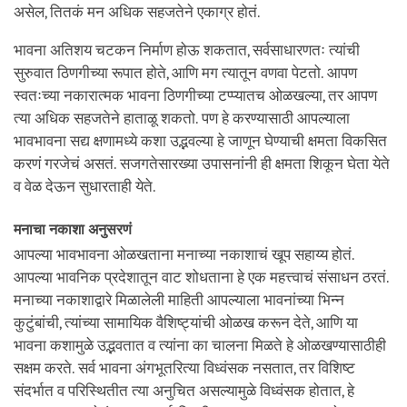
असेल, तितकं मन अधिक सहजतेने एकाग्र होतं.
भावना अतिशय चटकन निर्माण होऊ शकतात, सर्वसाधारणतः त्यांची
सुरुवात ठिणगीच्या रूपात होते, आणि मग त्यातून वणवा पेटतो. आपण
स्वतःच्या नकारात्मक भावना ठिणगीच्या टप्प्यातच ओळखल्या, तर आपण
त्या अधिक सहजतेने हाताळू शकतो. पण हे करण्यासाठी आपल्याला
भावभावना सद्य क्षणामध्ये कशा उद्भवल्या हे जाणून घेण्याची क्षमता विकसित
करणं गरजेचं असतं. सजगतेसारख्या उपासनांनी ही क्षमता शिकून घेता येते
व वेळ देऊन सुधारताही येते.
मनाचा नकाशा अनुसरणं
आपल्या भावभावना ओळखताना मनाच्या नकाशाचं खूप सहाय्य होतं.
आपल्या भावनिक प्रदेशातून वाट शोधताना हे एक महत्त्वाचं संसाधन ठरतं.
मनाच्या नकाशाद्वारे मिळालेली माहिती आपल्याला भावनांच्या भिन्न
कुटुंबांची, त्यांच्या सामायिक वैशिष्ट्यांची ओळख करून देते, आणि या
भावना कशामुळे उद्भवतात व त्यांना का चालना मिळते हे ओळखण्यासाठीही
सक्षम करते. सर्व भावना अंगभूतरित्या विध्वंसक नसतात, तर विशिष्ट
संदर्भात व परिस्थितीत त्या अनुचित असल्यामुळे विध्वंसक होतात, हे