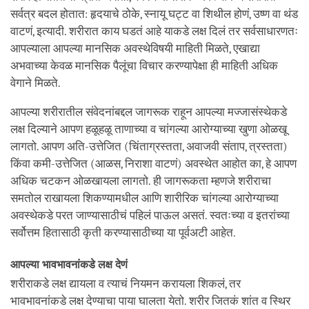
सर्वत्र बदल होतात: हृदयाचे ठोके, स्नायू घट्ट वा शिथील होणं, उष्ण वा थंड
वाटणं, इत्यादी. शरीरात काय घडतं आहे याकडे लक्ष दिलं तर सर्वसाधारणतः
आपल्याला आपल्या मानसिक अवस्थेविषयी माहिती मिळते, एखाद्या
अभवाच्या केवळ मानसिक पैलूंचा विचार करण्यापेक्षा ही माहिती अधिक
वेगाने मिळते.
आपल्या शरीरातील संवेदनांबद्दल जागरूक राहून आपल्या मज्जासंस्थेकडे
लक्ष दिल्याने आपण हळूहळू ताणाच्या व चांगल्या आरोग्याच्या खुणा ओळखू
लागतो. आपण अति-उत्तेजित (चिंताग्रस्तता, अवाजवी संताप, त्रस्तता)
किंवा कमी-उत्तेजित (आळस, निराशा वाटणं) अवस्थेत आहोत का, हे आपण
अधिक चटकन ओळखायला लागतो. ही जागरूकता म्हणजे शरीराचा
समतोल राखायला शिकण्यामधील आणि शारीरिक चांगल्या आरोग्याच्या
अवस्थेकडे परत जाण्यासाठीचं पहिलं पाऊल असतं. स्वतःच्या व इतरांच्या
सर्वोत्तम हितासाठी कृती करण्यासाठीच्या या पूर्वअटी आहेत.
आपल्या भावभावनांकडे लक्ष देणं
शरीराकडे लक्ष द्यायला व त्याचं नियमन करायला शिकलं, तर
भावभावनांकडे लक्ष देण्याचा पाया घालता येतो. शरीर जितकं शांत व स्थिर