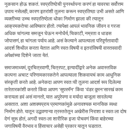
नुकसान होऊ शकतं. स्वप्रतिष्ठेची पुनर्स्थापना करणं हा यावरचा सर्वोत्तम
उपाय नसेलही, कारण इतरांशी तुलना करून स्वप्रतिष्ठा उभी असते आणि
व्यक्तीच्या उच्च स्वप्रतिष्ठेला धोका निर्माण झाला की त्यातून
आक्रमकतेचा आविष्कार होतो. त्यापेक्षा आपलं भावनिक जीवन व गरजा
अधिक चांगल्या समजून घेऊन मनोधैर्य, चिकाटी, नम्रता व धाडस
जोपासणं, हा चांगला पर्याय आहे. असं केल्याने आपल्याला परिपूर्णतावादी
आदर्श शिथील करता येतात आणि स्वतःविषयी व इतरांविषयी वास्तववादी
अपेक्षांच्या दिशेने जाता येतं.
समाजमाध्यमं, दूरचित्रवाणी, चित्रपट, इत्यादींद्वारे अनेक अवास्तविक
कल्पना अचाट परिणामकारकतेने आपल्याला शिकवायचं काम आधुनिक
संस्कृती करते आहे. अनेकदा आपण स्वतःची तुलना आदर्श रूप दिलेल्या
तारेतारकांशी करतो किंवा आपण ‘सुपरमॅन’ किंवा ‘वंडर वूमन’सारखं काम
करायला हवं असं मानतो, यात अपुरेपणा व मर्यादा बाजूला सारलेल्या
असतात. अशा अशक्यप्राय प्रमाणकांमुळे अनावश्यक मानसिक व्यथा
निर्माण होते. यातून उद्भवणाऱ्या त्रस्ततेतून अखेरीस निराशा व स्वतःला दोष
देणं सुरू होतं, अगदी स्वतःला शारीरिक इजा पोचवणं किंवा बाहेरच्या
जगाविषयी वैरभाव व हिंसाचार असेही प्रकार यातून घडतात.