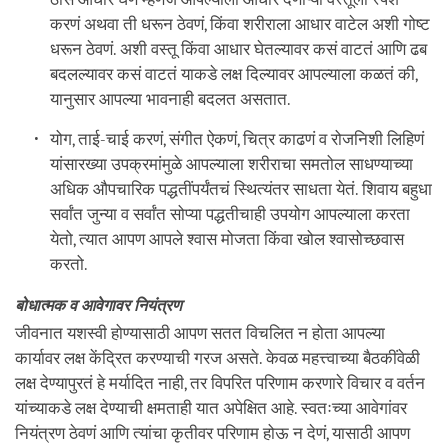
करणं अथवा ती धरून ठेवणं, किंवा शरीराला आधार वाटेल अशी गोष्ट
धरून ठेवणं. अशी वस्तू किंवा आधार घेतल्यावर कसं वाटतं आणि ढब
बदलल्यावर कसं वाटतं याकडे लक्ष दिल्यावर आपल्याला कळतं की,
यानुसार आपल्या भावनाही बदलत असतात.
योग, ताई-चाई करणं, संगीत ऐकणं, चित्र काढणं व रोजनिशी लिहिणं
यांसारख्या उपक्रमांमुळे आपल्याला शरीराचा समतोल साधण्याच्या
अधिक औपचारिक पद्धतींपर्यंतचं स्थित्यंतर साधता येतं. शिवाय बहुधा
सर्वांत जुन्या व सर्वांत सोप्या पद्धतीचाही उपयोग आपल्याला करता
येतो, त्यात आपण आपले श्वास मोजता किंवा खोल श्वासोच्छवास
करतो.
बोधात्मक व आवेगावर नियंत्रण
जीवनात यशस्वी होण्यासाठी आपण सतत विचलित न होता आपल्या
कार्यावर लक्ष केंद्रित करण्याची गरज असते. केवळ महत्त्वाच्या बैठकींवेळी
लक्ष देण्यापुरतं हे मर्यादित नाही, तर विपरित परिणाम करणारे विचार व वर्तन
यांच्याकडे लक्ष देण्याची क्षमताही यात अपेक्षित आहे. स्वतःच्या आवेगांवर
नियंत्रण ठेवणं आणि त्यांचा कृतीवर परिणाम होऊ न देणं, यासाठी आपण