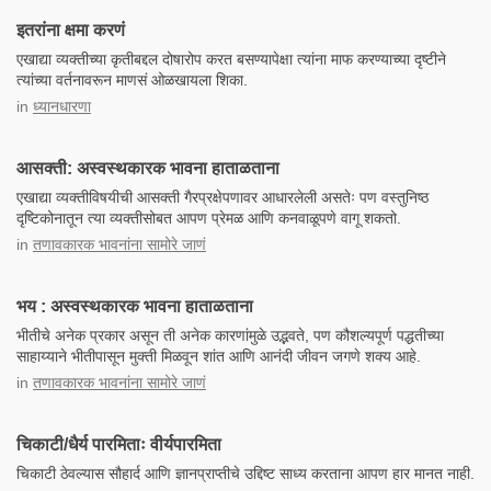
इतरांना क्षमा करणं
एखाद्या व्यक्तीच्या कृतीबद्दल दोषारोप करत बसण्यापेक्षा त्यांना माफ करण्याच्या दृष्टीने
त्यांच्या वर्तनावरून माणसं ओळखायला शिका.
in
ध्यानधारणा
आसक्ती: अस्वस्थकारक भावना हाताळताना
एखाद्या व्यक्तीविषयीची आसक्ती गैरप्रक्षेपणावर आधारलेली असतेः पण वस्तुनिष्ठ
दृष्टिकोनातून त्या व्यक्तीसोबत आपण प्रेमळ आणि कनवाळूपणे वागू शकतो.
in
तणावकारक भावनांना सामोरे जाणं
भय : अस्वस्थकारक भावना हाताळताना
भीतीचे अनेक प्रकार असून ती अनेक कारणांमुळे उद्भवते, पण कौशल्यपूर्ण पद्धतीच्या
साहाय्याने भीतीपासून मुक्ती मिळवून शांत आणि आनंदी जीवन जगणे शक्य आहे.
in
तणावकारक भावनांना सामोरे जाणं
चिकाटी/धैर्य पारमिताः वीर्यपारमिता
चिकाटी ठेवल्यास सौहार्द आणि ज्ञानप्राप्तीचे उद्दिष्ट साध्य करताना आपण हार मानत नाही.