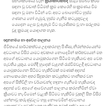
සඟරාකරණය වැනි
ක්‍රියාකාරකම්ද
සිරුර සමබර කිරීම
සඳහා වූ වඩාත් විධිමත් ක්‍රම කෙරෙහි සංක්‍රමණය වීම
සඳහා වූ මනා විධීන් වේ. අපට බොහෝවිට හුස්ම
ගණනය හෝ ගැඹුරු හුස්ම ගැනීම් කටයුතුවලද
යෙදෙන ලෙස වූ ඇතැම් විට පැරණිතම වූ හා සරලතම
වූද ක්‍රමයද යොදාගත හැක.
ඥානනමය හා අවේග පාලනය
ජීවිතයේ සාර්ථකත්වය උදාකරගනු පිණිස, නිරන්තරයෙන්ම
අවධානය විසිර යාමට අවකාශ නොදෙමින් කර්තව්‍යයන් මත
අපගේ අවධානය යොමුකරගෙන සිටීමේ හැකියාව අප වෙත
පැවතිය යුතුය. මෙහිදී හුදෙක් වැදගත් රැස්වීම්වලදී අවධානය
යොමුකරගෙන සිටීමට හැකිවීමක් පමණක් අදහස්
නොකෙරෙන අතර සිදුකරන කටයුත්තට හානිකර වන
අපගේ සිතිවිලි හා චර්යාවන්ද හඳුනා ගැනීමේ හැකියාවද
අදහස් වේ. අපගේ ආවේගයන් පාලනය කරගනිමින් ඒවා
ක්‍රියාවට නැංවීමෙන් වැළකී සිටීමට හැකිවීම වූකලි සිත විසිර
යන්නාවූ කරුණුවලට හසු නොවෙමින් අවධානය
නොකඩවා පවත්වාගත හැකිවන ඉමක් දක්වා අපගේ