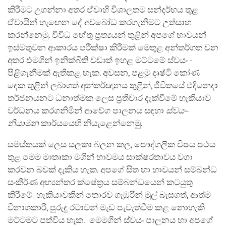
කිරීමට උගන්නා අතර ඒවාහි විශාලතම සන්දර්භය තුළ
ඒවායින් හැඟෙන දේ අවබෝධ කරගැනීමට උත්සාහ
කරන්නෙමු. විවිධ හේතු ප්‍රත්‍යයන් තුළින් අපගේ භාවයන්
ඉස්මතුවන ආකාරය පරීක්ෂා කිරීමක් මෙතුළ අන්තර්ගත වන
අතර එමගින් ඉනික්බිති වඩාත් ඉහළ මට්ටමේ ස්වයං -
පිළිගැනීමක් ඇතිකළ හැක. අවසන, පළමු දෘෂ්ටි කෝණ
දෙක තුළින් ලබාගත් අන්තර්ඥානය තුළින්, ජීවිතයේ එදිනෙදා
තර්ජනයනට ධනාත්මක ලෙස ප්‍රතිචාර දැක්වීමේ හැකියාව
වර්ධනය කරගනිමින් ආවේග පාලනය සඳහා
ස්වයං-
නියාමන
කාර්යයෙහි නියැළෙන්නෙමු.
සමස්තයක් ලෙස සලකා බලන කල, පෞද්ගලික විෂය පථය
තුළ මෙම මාතෘකා මගින් භාවමය සාක්ෂරතාවය වගා
කරවන බවක් දැකිය හැක. අපගේ සිත හා භාවයන් සම්බන්ධ
සංකීර්ණ අභ්‍යන්තර ක්ෂේත්‍රය සම්බන්ධයෙන් කටයුතු
කිරීමේ හැකියාවකින් තොරව ගැඹුරින් මුල් බැසගත්, ආත්ම
විනාශකාරී, පුරුදු රටාවන් මැඩ පැවැත්වීම කළ නොහැකි
මට්ටමට පත්විය හැක. මෙමගින් ස්වයං පාලනය හා අපගේ