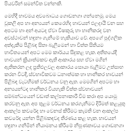
පියවරින් සමන්විත වන්නකි.
මෙහිදී භාවමය අවබොධය ගොඩනගා ගන්නෙමු. මෙය
වූකලි අප හා අන්‍යයන් කෙරෙහිද භාවයන් ඵලදායී වන සහ
අපටම හා අන් අයටද ඒවා විෂකුරු හා හානිකරද වන
අවස්ථාවන් හඳුනා ගැනීමේ හැකියාව වේ. අපගේ පුද්ගලික
අත්දැකීම පිළිබ‍ඳ සිතා බැලීමෙන් හා චිත්ත සිතියම
භාවිතයෙන් අපට මෙම කාර්යය සිදුකළ හැක. අතීතයේදී
භාවයන් ක්‍රියාත්මකව ඇති ආකාරය සහ ඒවා මගින්
ඇතිකරන ලද ප්‍රතිඵලවල ආකාරය සොයා බැලීමට උත්සාහ
කරන විටදී, ස්වභාවිකවම ධනාත්මක හා හානිකර භාවයන්
පිළිබ‍ඳ වැටහීමක් වර්ධනය වනු ඇත. මෙමගින් අපටම හා
අන්‍යයන්ටද හානිකර වියහැකි චිත්ත ස්වභාවයන්
සම්බන්ධයෙන් වඩාත් කල්පනාකාරී වීම කරා අප යොමු
කරවනු ඇත. අප තුළම වර්ධනය කරගැනීමට දිරිමත් කළයුතු
ආකල්ප කවරේද හා වෙනස් කිරීමට කැමති වන ආකල්ප
කවරේද යන්න පිළිබකඳවද තීරණය කළ හැක. භාවයන්
හඳුනා ගනිමින් නියාමනය කිරීමේ නිපුණතාවය ගොඩනගා