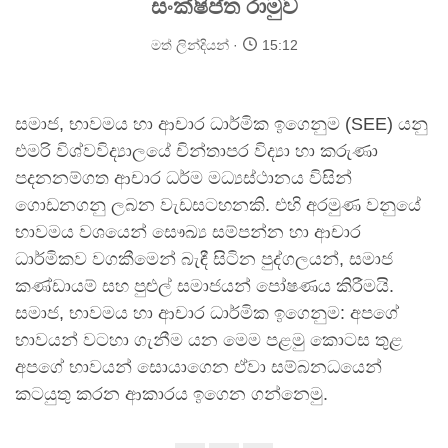
සංක්ෂිප්ත රාමුව
මත් ලින්දියන්
15:12
සමාජ, භාවමය හා ආචාර ධාර්මික ඉගෙනුම (SEE) යනු
එමරි විශ්වවිද්‍යාලයේ චින්තාපර විද්‍යා හා කරුණා
පදනනම්ගත ආචාර ධර්ම මධ්‍යස්ථානය විසින්
ගොඩනගනු ලබන වැඩසටහනකි. එහි අරමුණ වනුයේ
භාවමය වශයෙන් සෞඛ්‍ය සම්පන්න හා ආචාර
ධාර්මිකව වගකීමෙන් බැඳී සිටින පුද්ගලයන්, සමාජ
කණ්ඩායම් සහ පුළුල් සමාජයන් පෝෂණය කිරීමයි.
සමාජ, භාවමය හා ආචාර ධාර්මික ඉගෙනුම: අපගේ
භාවයන් වටහා ගැනීම යන මෙම පළමු කොටස තුළ
අපගේ භාවයන් සොයාගෙන ඒවා සම්බනධයෙන්
කටයුතු කරන ආකාරය ඉගෙන ගන්නෙමු.