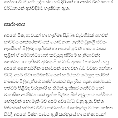
ගන්නා විටදී, යම් උද්යෝගයක්, දිරියක් හා ආත්ම විශ්වාසයේ
වර්ධනයක් අත්විඳීමට හැකිවනු ඇත.
සාරාංශය
අපගේ සිත, භාවයන් හා හැඟීම්ද පිළිබඳ වැටහීමක් හෙවත්
භාවමය සාක්ෂරතාවයක් ගොඩනගා ගැනීම වූකලි ස්වයං
ඇගයීමක් පිළිබඳ හැඟීමක් හා අපගේ පූර්ණ භාව පරාසය
තුළින් ඒ සම්බන්ධයෙන් කටයුතු කිරීමේ හැකියාවක්ද
ගොඩනගා ගැනීමේ අවශ්‍ය පියවරකි. අපගේ භාවයන් යනු
අපගේ නෛසර්ගික කොටසක් නොවන බව වටහා ගන්නා
විටදී, අපට ඒවා සම්බන්ධයෙන් සාර්ථකව කටයුතු කරමින්
තමාවම පිළිගැනීමේ තත්ත්වයකට එළැඹිය හැක. කෝපයට
පත්වීම පිළිබඳ වරදකාරී හැඟීමක් ඇතිකර ගැනීමට හෝ
මානසික අවපීඩනයක් දැනීම පිළිබඳ සිත් අවුලකට පත්වීමට
හේතුවක් නොමැති බව අපට අවබෝධ වනු ඇත. චිත්ත
සිතියමක් සහිතව විවිධ භාවයන්ගේ හේතුඵල වටහාගන්නා
විටදී, අපගේ චිත්ත සාමය ඇති කරනුයේ හා සන්තාපයන්