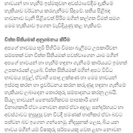
භාවයන් හා හැඟීම් ඉස්මතුවන අවස්ථාවේදීම දැකීමේ
හැකියාව වර්ධනය කරගැනීමට සිදුවේ. සතිය පිළිබඳ
භාවනාව වැනි පිළිවෙත් පිරීම මගින් කල්ගත වීමත් සමග
මෙම හැකියාව ඉගෙන වැඩිදියුණු කළ හැකිවේ.
චිත්ත සිතියමක් අනුගමනය කිරීම
අපගේ භාවමය භූමි පිහිටීම විමසා බැලීමට උපකාරීවන
සම්පතක් වන චිත්ත සිතියමක් පවත්වාගෙන යාම මගින්
අපගේ භාවයන් හා හැඟීම් හඳුනා ගැනීමේ කාර්යයට ඉමහත්
උපකාරයක් ලැබේ. චිත්ත සිතියමක් මගින් අපට විවිධ
භාවමය පවුල්, ඒවාහි පොදු ලක්ෂණ හා මෙම භාවයන්
ඉස්මතු කරන හා ප්‍රවර්ධනය කරන කරුණුද හඳුනා ගැනීමේ
හැකියාව ලබාදෙන තොරතුරු සම්පාදනය කරනු ලබයි.
සියලු භාවයන් නෛසර්ගිකවම පාපකාරී හෝ
විනාශකාරී ඒවා නොවන අතර ඒවා අදාළ සන්දර්භයට හා
අවස්ථාවට නුසුදුසු වන විටදී පමණක් හානිකර ඒවා බවට
පත්වන බව ඉගෙන ගන්නෙමු. නිදසුනක් ලෙස, බිය යන
භාවය මගින් යම් විෂකුරු සර්පයෙකු වෙත ළඟා නොවන