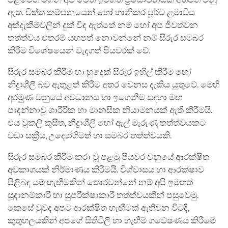
ඇත. චිත්ත කම්පනයෙන් හෝ හානිකර පූර්ව ළමාවිය
අත්දැකීම්වලින් දුක් විඳ ඇත්තේ නම් හෝ අප ජීවත්වන
තත්ත්වය එතරම් යහපත් නොවන්නේ නම් සිරුර සමබර
කිරීම විශේෂයෙන් වැදගත් පියවරක් වේ.
සිරුර සමබර කිරීම හා හුදෙක් සිරුර ඉහිල් කිරීම හෝ
නිද්‍රාශීලී බව ඇතුළත් කිරීම අතර වෙනස දැකිය යුතුවේ. මෙහි
අරමුණ වනුයේ අවධානය හා ඉගෙනීම සඳහා මඟ
පාදන්නාවූ ශාරීරික හා මානසික නියාමනයක් ඇති කිරීමයි.
එය වූකලි කුසීත, නිද්‍රාශීලී හෝ ඇල් මැරුණු තත්ත්වයකට
වඩා සක්‍රීය, උද්‍යෝගිමත් හා සමබර තත්ත්වයකි.
සිරුර සමබර කිරීම කරා වූ පළමු පියවර වනුයේ ආරක්ෂිත
අවකාශයක් නිර්මාණය කිරීමයි. විශ්වාසය හා ආරක්ෂාව
පිළිබඳ යම් හැඟීමකින් තොරවන්නේ නම් අපි ඉමහත්
සූදානම්කාරී හා සුපරීක්ෂාකාරී තත්ත්වයකින් පසුවෙමු.
කෙසේ වුවද අපට ආරක්ෂිත හැඟීමක් ඇතිවන විටදී,
කුතුහලයකින් අපගේ සිතිවිලි හා හැඟීම් ගවේෂණය කිරීමේ