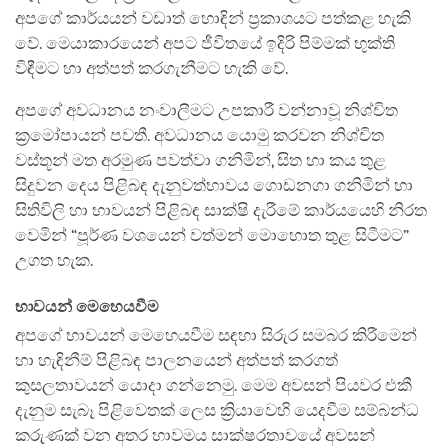
අපගේ කාර්යයන් වඩාත් හොඳින් ප්‍රකාශයට පත්කළ හැකි
වේ. මෙයාකාරයෙන් අපට ජීවිතයේ ඉදිරි පිම්මක් භුක්ති
විඳීමට හා අත්පත් කරගැනීමට හැකි වේ.
අපගේ අවධානය නංවාලීමට උපකාරී වන්නාවූ නිශ්චිත
ක්‍රමෝපායන් පවතී. අවධානය යොමු කරවන නිශ්චිත
වස්තූන් මත අරමුණ පවත්වා ගනිමින්, සිත හා කය තුළ
සිදුවන දෙය පිළිබඳ දැනුවත්භාවය ගොඩනගා ගනිමින් හා
සිතිවිලි හා භාවයන් පිළිබඳ සාක්ෂි දැරීමේ කාර්යයෙහි නිරත
වෙමින් “පූර්ණ වශයෙන් වත්මන් මොහොත තුළ සිටීමට”
උගත හැක.
භාවයන් මෙහෙයවීම
අපගේ භාවයන් මෙහෙයවීම සඳහා සිරුර සමබර කිරීමෙන්
හා හැඳිනීම් පිළිබඳ පාලනයෙන් අත්පත් කරගත්
කුසලතාවයන් යොදා ගන්නෙමු. මෙම අවසන් පියවර එකී
දැනුම සැබෑ පිළිවෙතක් ලෙස ක්‍රියාවෙහි යෙදවීම සම්බන්ධ
කරුණක් වන අතර භාවමය සාක්ෂරතාවයේ අවසන්