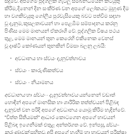
සිදුවේ. අපගේම පුද්ගලික ගැටලු සම්බන්ධයෙන් කටයුතු
කිරීම, දිනෙන් දින සංකීර්ණ වන අපගේ ලෝකයට මුහුණ දීම
හා වගකිවයුතු ගෝලීය පුරවැසියෙකු බවට පත්වීම සඳහා
වූ දැනුම, කුසලතාවයන් හා පෙළඹීම සම්පාදනය කරනු
පිණිස මෙම මානයන් ඒකරාශි වේ. පුද්ගලික විෂය පථය
තුළ, මෙම මානයන් තුන කෙරෙහි එකිනෙක වෙනස්
වූ දෘෂ්ටි කෝණයන් තුනකින් විමසා බලනු ලබයි:
අවධානය හා ස්වයං දැනුවත්භාවය
ස්වයං - කාරුණිකත්වය
ස්වයං - නියාමනය
අවධානය
හා
ස්වයං - දැනුවත්භාවය
යන්නෙන් වඩාත්
හොඳින් අපගේ මානසික හා ශාරීරික තත්ත්වයන් පිළිබඳ
දැනුවත් වන පරිදි අපගේ අවධානය යොමු කිරීම හැඳින්වේ.
“චිත්ත සිතියමක්” ආධාර කොටගෙන අපගේ භාවයන්
පිළිබඳ ඉගෙනීමක් එතුළ අන්තර්ගත වේ. ඉන්පසු,
ස්වයං-
කරුණාවක්
සහිතව, අපි අපගේ හැඟීම් හා භාවයන් පරීක්ෂා