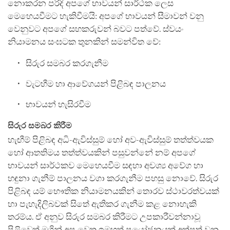
නොකරන පරිදි අපගේ භාවයන් සාර්ථක ලෙස
මෙහෙයවීමට හැකිවීමයි: අපගේ භාවයන් සීමාවන් වනු
වෙනුවට අපගේ සහකරුවන් බවට පත්වේ. ස්වයං
නියාමනය සංඝටක තුනකින් සමන්විත වේ:
සිරුර සමබර කරගැනීම
වැටහීම හා ආවේගයන් පිළිබඳ පාලනය
භාවයන් හැසිරවීම
සිරුර සමබර කිරීම
හැඟීම් පිළිබඳ අධි-ඇවිස්සුම් හෝ අව-ඇවිස්සුම් තත්ත්වයක
හෝ ආතතිමය තත්ත්වයකින් පසුවන්නේ නම් අපගේ
භාවයන් සාර්ථකව මෙහෙයවීම සඳහා අවශ්‍ය අවේග හා
හඳුනා ගැනීම් පාලනය වගා කරගැනීම පහසු නොවේ. සිරුර
පිළිබඳ යම් භෞතික නියාමනයකින් තොරව ස්ථාවරත්වයක්
හා පැහැදිලිබවක් සිතේ ඇතිකර ගැනීම කළ නොහැකි
තරම්ය. ඒ අනුව සිරුර සමබර කිරීමට උපකාරීවන්නාවූ
පිළිවෙත් මගින් අප වෙත ඉමහත් ප්‍රයෝජනයක් අත්පත් වනු