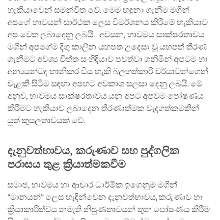
හැකියාවෙන් සමන්විත වේ. මෙම හඳුනා ගැනීම මගින්
අපගේ භාවයන් සාර්ථක ලෙස විමර්ශනය කිරීමේ හැකියාව
අප වෙත ලබාදෙනු ලබයි. අවසන, භාවමය සාක්ෂරතාවය
මගින් අපගේම දිගු කාලීන යහපත උදෙසා වූ යහපත් තීරණ
ගැනීමට අවශ්‍ය චිත්ත සංහිඳියාව පවත්වා ගනිමින් අපටම හා
අන්‍යයන්ටද හානිකර විය හැකි බලහත්කාරී චර්යාවන්ගෙන්
වැළකී සිටීම සඳහා අපහට අවකාශ සලසා දෙනු ලබයි. මේ
අනුව, භාවමය සාක්ෂරතාවය යනු අපට අපවම පෝෂණය
කිරීමට හැකියාව ලබාදෙන තීරණාත්මක වැදගත්කමකින්
යුත් කුසලතාවයක් වේ.
දැනුවත්භාවය, කරුණාව සහ පුද්ගලික
පරාසය තුළ ක්‍රියාත්මකවීම
සමාජ, භාවමය හා ආචාර ධාර්මික ඉගෙනුම මගින්
“මානයන්” ලෙස හැඳින්වෙන දැනුවත්භාවය, කරුණාව හා
ක්‍රියාකාරිත්වය නමැති නිපුණතාවයන් තුන පෝෂණය කිරීම