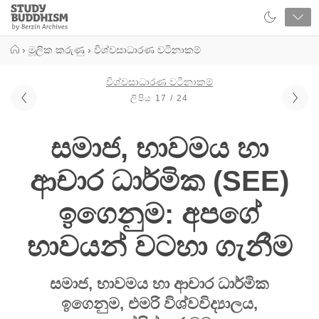
Close
Study
Buddhism
Home
›
මූලික කරුණු
›
විශ්වසාධාරණ වටිනාකම්
විශ්වසාධාරණ වටිනාකම්
ලිපිය 17 / 24
සමාජ, භාවමය හා
ආචාර ධාර්මික (SEE)
ඉගෙනුම: අපගේ
භාවයන් වටහා ගැනීම
සමාජ, භාවමය හා ආචාර ධාර්මික
ඉගෙනුම, එමරි විශ්වවිද්‍යාලය,