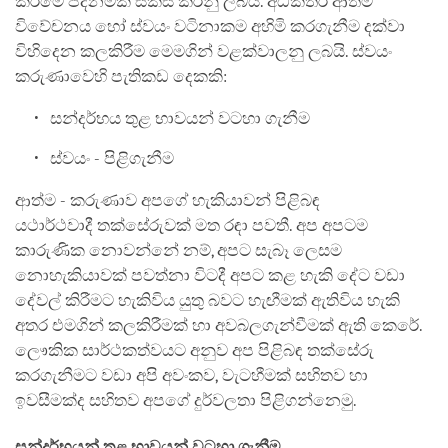
කිරීමේ පදනමක් සකස් කරනු ලබයි. අධිකතර ආත්ම
විවේචනය හෝ ස්වයං වටිනාකම අහිමි කරගැනීම දක්වා
විහිදෙන කලකිරීම මෙමගින් වළක්වාලනු ලබයි. ස්වයං
කරුණාවෙහි පැතිකඩ දෙකකි:
සන්දර්භය තුළ භාවයන් වටහා ගැනීම
ස්වයං - පිළිගැනීම
ආත්ම - කරුණාව අපගේ හැකියාවන් පිළිබඳ
යථාර්ථවාදී තක්සේරුවක් මත රඳා පවතී. අප අපටම
කාරුණික නොවන්නේ නම්, අපට සැබෑ ලෙසම
නොහැකියාවක් පවත්නා විටදී අපට කළ හැකි දේට වඩා
දේවල් කිරීමට හැකිවිය යුතු බවට හැඟීමක් ඇතිවිය හැකි
අතර එමගින් කලකිරීමක් හා අවබලගැන්වීමක් ඇති කෙරේ.
ලෞකික සාර්ථකත්වයට අනුව අප පිළිබඳ තක්සේරු
කරගැනීමට වඩා අපි අවංකව, වැටහීමක් සහිතව හා
ඉවසීමක්ද සහිතව අපගේ දුර්වලතා පිළිගන්නෙමු.
සන්දර්භයන් තුළ භාවයන් වටහා ගැනීම