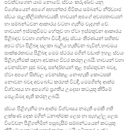
පවත්වාගෙන යාම නොවේ. ස්වයං කරුණාව යනු
විශේෂයෙන් අපගේ අභ්‍යන්තර ජීවිතය සම්බන්ධ නිර්ව්‍යාජ
ස්වයං සැලකිලිමත්භාවයකි. භාවයන් අපගේ අවශ්‍යතාවයන්
හා සම්බන්ධවන ආකාරය වටහා ගැනීම වැදගත් වේ.
භාවයන් ඉස්මතුවීමට හේතුව හා ඒවා ඉස්මතුවන ආකාරය
පිළිබඳව වටහා ගන්නා විටදී, අඩු ස්වයං තීරණයන් සහිතව
අපට ඒවා පිළිබඳ සලකා බැලිය හැකිවන බැවින්, භාවමය
සාක්ෂරතාවය පිළිබඳ මෙම ස්ථරය මගින් වඩාත් ඉහළ ස්වයං
පිළිගැනීමක් සඳහා අවකාශ විවර කරනු ලබයි. භාවයන් වහා
වෙනස්වන සුළු බවද, සන්දර්භයන් තුළ ඉස්මතුවන බවද,
ඒවා අපගේ සිත්වල වෙනස්කළ නොහැකි කොටසක්
නොවන බවද අවබෝධ කරගත් විටදී, මෙමගින්ද ආත්ම
විශ්වාසය හා අපගේම ප්‍රගතිය උදෙසා කටයුතු කිරීමේ
පෙළඹීමද ඇති කරනු ලබයි.
ස්වයං පිළිගැනීම හා ආත්ම විශ්වාසය නමැති මෙකී ගති
ලක්ෂණ දෙක මගින් ධනාත්මක ලෙස හා සැහැල්ලු ලෙස
විවේචන පිළිගනිමින් පසුබැසීම් සම්බන්ධයෙන් කටයුතු