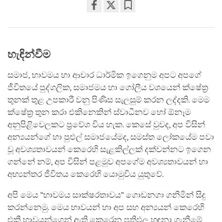
Share
Bookmark
on
facebook
හැඳින්වීම
සමාජ, භාවමය හා ආචාර ධාර්මික ඉගෙනුම අපට අපගේ
ජීවිතයේ පුද්ගලික, සමාජමය හා ගෝලීය වශයෙන් ක්ෂේත්‍ර
තුනක් තුළ උපකාරී වනු පිණිස සැලසුම් කරන ලද්දකි. මෙම
ක්ෂේත්‍ර තුන කරා එකිනෙකින් ස්වාධීනව හෝ ඕනෑම
අනුපිළිවෙලකට ප්‍රවේශ විය හැක. කෙසේ වුවද, අප විසින්
අන්‍යයන්ගේ හා පුළුල් සමාජයේමද, සමස්ත ලෝකයේම පවා
වූ අවශ්‍යතාවයන් කෙරෙහි සැළකිල්ලක් දක්වන්නට ඉගෙන
ගන්නේ නම්, අප විසින් පළමුව අපගේම අවශ්‍යතාවයන් හා
අභ්‍යන්තර ජීවිතය කෙරෙහි යොමුවිය යුතුවේ.
අපි මෙය “භාවමය සාක්ෂරතාවය” ගොඩනගා ගනිමින් සිදු
කරන්නෙමු. මෙය භාවයන් හා අප සහ අන්‍යයන් කෙරෙහි
එකී භාවයන්ගෙන් ඇති කෙරෙන ප්‍රතිඵල හඳුනා ගැනීමේ