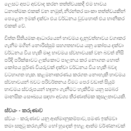
ලෙසට අපට අවවාද කරන තත්ත්වයකදී එම භාවය
ධනාත්මක එකක් වන නමුත්, නිරන්තර සාංකා තත්ත්වයකින්
පෙළෙන ඉමක් දක්වා එය වර්ධනය වුවහොත් එය හානිකර
එකක් වේ.
චිත්ත සිතියමක ආධාරයෙන් භාවමය දැනුවත්භාවය වගාකර
ගැනීම මගින් නොරිස්සුම් සහගතභාවය යනු කෝපය දක්වා
වර්ධනය විය හැකි මෘදු භාවමය ස්වභාවයක් වන බවත් නිසි
පරිදි පරීක්ෂාවට ලක්කොට පාලනය කර නොගත හොත්
කෝපය පූර්ණ වියරුවක් දක්වා වර්ධනය විය හැකි බවද
වටහාගත හැක. කළමනාකරණය කරගත නොහැකි භාවමය
ස්වභාවයන් බවට පරිවර්තනය වීමට පෙර වඩාත් සියුම්
භාවමය ස්වරූපයන් හඳුනා ගැනීමට හැකිවීම යනු සමබර
මානසික සෞඛ්‍යය සඳහා අවශ්‍ය තීරණාත්මක කුසලතාවයකි.
ස්වයං - කරුණාව
ස්වයං - කරුණාව යනු ආත්මානුකම්පාව, පමණ ඉක්මවා
තමා සතුටු කරගැනීම හෝ හුදෙක් ඉහළ ආත්ම වර්ණනාවක්