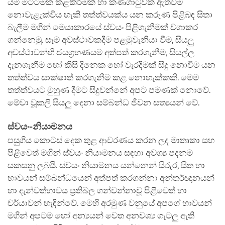
යම් මට්ටමක කළකිරීමක් හා කණගාටුවක් ඇතිවීම
නොවැළැක්විය හැකි තත්ත්වයක්ය යන කරුණ පිළිබඳ සිතා
බැලීම මගින් මෙයාකාරයේ ස්වයං පිළිගැනීමක් වගාකර
ගන්නෙමු. සෑම අවස්ථාවකදීම පළමුවැනියා වීම, සියලු
අවස්ථාවන්හි ජයග්‍රහණයම අත්පත් කරගැනීම, සියල්ල
දැනගැනීම හෝ කිසි දිනෙක හෝ වැරදීමක් සිදු නොවීම යන
තත්ත්වය සාක්ෂාත් කරගැනීම කළ නොහැක්කකි. මෙම
තත්ත්වයට මුහුණ දීමට සිදුවන්නේ අපට පමණක් නොවේ.
මේවා වූකලි සියලු දෙනා සම්බන්ධ ජීවන සත්‍යයන් වේ.
ස්වයං-නියාමනය
පසුගිය කොටස් දෙක තුළ ආවරණය කරන ලද මාතෘකා සහ
පිළිවෙත් මගින් ස්වයං නියාමනය සඳහා අවශ්‍ය පදනම
සකසනු ලබයි. ස්වයං නියාමනය යන්නෙන් සිරුර, සිත හා
භාවයන් සම්බන්ධයෙන් අත්පත් කරගන්නා අන්තර්ඥානයන්
හා දැන්වත්භාවය ප්‍රතිබල ගන්වන්නාවූ පිළිවෙත් හා
චර්යාවන් හැඳින්වේ. මෙහි අරමුණ වනුයේ අපගේ භාවයන්
මගින් අපටම හෝ අන්‍යයන් වෙත අනවශ්‍ය ගැටලු ඇති