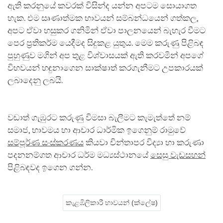
ඇති කරනුයේ කවරක් විසින්ද යන්න අපටම සොයාගත
හැක. එම සෘණාත්මක භාවයන් සම්බන්ධයෙන් ගත්කල,
අපට ඒවා හසුකර ගනිමින් ඒවා පාලනයෙන් බැහැර වීමට
පෙර ප්‍රතිකර්ම යෙදීමද සිදුකළ යුතුය. මෙම කරුණු පිළිබ‍ඳ
පුහුණුව මගින් අප තුළ විශ්වාසයක් ඇති කරවමින් අපගේ
විභවයන් හඳුනාගෙන සාක්ෂාත් කරගැනීමට උපකාරයක්
ලබාදෙනු ලබයි.
වඩාත් ගැඹුරට කරුණු විමසා බැලීමට කැමැත්තේ නම්
සමාජ, භාවමය හා ආචාර ධාර්මික ඉගෙනුම් රාමුවේ
සම්පූර්ණ සංස්කරණය
කියවා චින්තාපර විද්‍යා හා කරුණා
පදනනම්ගත ආචාර ධර්ම මධ්‍යස්ථානයේ
සෙසු වැඩසහන
පිළිබඳවද ඉගෙන ගන්න.
කැළඹිලිකාරී භාවයන් (ක්ලේෂ)