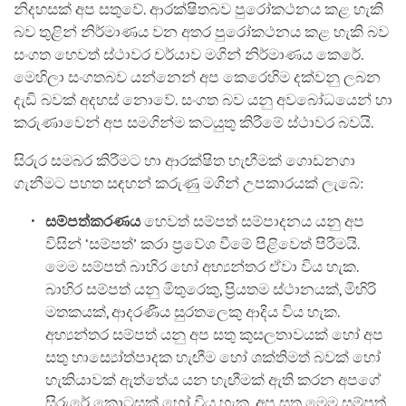
නිදහසක් අප සතුවේ. ආරක්ෂිතබව පුරෝකථනය කළ හැකි
බව තුළින් නිර්මාණය වන අතර පුරෝකථනය කළ හැකි බව
සංගත හෙවත් ස්ථාවර චර්යාව මගින් නිර්මාණය කෙරේ.
මෙහිලා සංගතබව යන්නෙන් අප කෙරෙහිම දක්වනු ලබන
දැඩි බවක් අදහස් නොවේ. සංගත බව යනු අවබෝධයෙන් හා
කරුණාවෙන් අප සමගින්ම කටයුතු කිරීමේ ස්ථාවර බවයි.
සිරුර සමබර කිරීමට හා ආරක්ෂිත හැඟීමක් ගොඩනගා
ගැනීමට පහත සඳහන් කරුණු මගින් උපකාරයක් ලැබේ:
සම්පත්කරණය
හෙවත් සම්පත් සම්පාදනය යනු අප
විසින් ‘සම්පත්’ කරා ප්‍රවේශ වීමේ පිළිවෙත් පිරීමයි.
මෙම සම්පත් බාහිර හෝ අභ්‍යන්තර ඒවා විය හැක.
බාහිර සම්පත් යනු මිතුරෙකු, ප්‍රියතම ස්ථානයක්, මිහිරි
මතකයක්, ආදරණීය සුරතලෙකු ආදිය විය හැක.
අභ්‍යන්තර සම්පත් යනු අප සතු කුසලතාවයක් හෝ අප
සතු හාස්‍යෝත්පාදක හැඟීම හෝ ශක්තිමත් බවක් හෝ
හැකියාවක් ඇත්තේය යන හැඟීමක් ඇති කරන අපගේ
සිරුරේ කොටසක් හෝ විය හැක. අප සතු මෙම සම්පත්