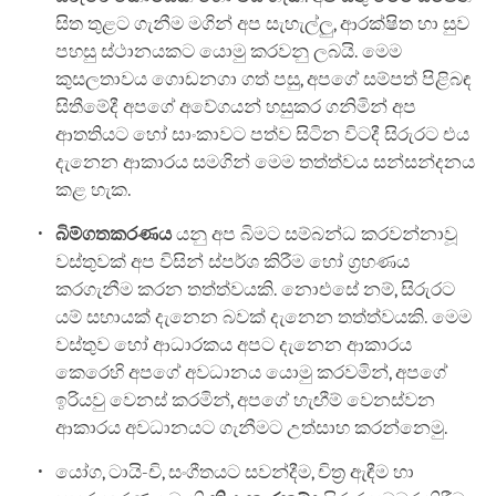
සිත තුළට ගැනීම මගින් අප සැහැල්ලු, ආරක්ෂිත හා සුව
පහසු ස්ථානයකට යොමු කරවනු ලබයි. මෙම
කුසලතාවය ගොඩනගා ගත් පසු, අපගේ සම්පත් පිළිබඳ
සිතීමේදී අපගේ අවේගයන් හසුකර ගනිමින් අප
ආතතියට හෝ සාංකාවට පත්ව සිටින විටදී සිරුරට එය
දැනෙන ආකාරය සමගින් මෙම තත්ත්වය සන්සන්දනය
කළ හැක.
බිම්ගතකරණය
යනු අප බිමට සම්බන්ධ කරවන්නාවූ
වස්තුවක් අප විසින් ස්පර්ශ කිරීම හෝ ග්‍රහණය
කරගැනීම කරන තත්ත්වයකි. නොඑසේ නම්, සිරුරට
යම් සහායක් දැනෙන බවක් දැනෙන තත්ත්වයකි. මෙම
වස්තුව හෝ ආධාරකය අපට දැනෙන ආකාරය
කෙරෙහි අපගේ අවධානය යොමු කරවමින්, අපගේ
ඉරියවු වෙනස් කරමින්, අපගේ හැඟීම් වෙනස්වන
ආකාරය අවධානයට ගැනීමට උත්සාහ කරන්නෙමු.
යෝග, ටායි-චි, සංගීතයට සවන්දීම, චිත්‍ර ඇඳීම හා