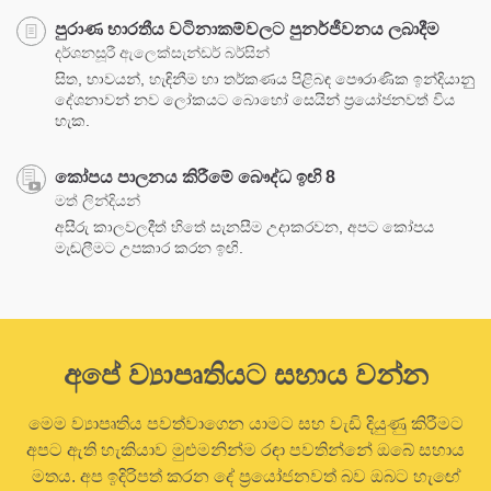
පුරාණ භාරතීය වටිනාකම්වලට පුනර්ජීවනය ලබාදීම
දර්ශනසූරී ඇලෙක්සැන්ඩර් බර්සින්
සිත, භාවයන්, හැඳිනීම හා තර්කණය පිළිබඳ පෞරාණික ඉන්දියානුු
දේශනාවන් නව ලෝකයට බොහෝ සෙයින් ප්‍රයෝජනවත් විය
හැක.
කෝපය පාලනය කිරීමේ බෞද්ධ ඉඟි 8
මත් ලින්දියන්
අසීරු කාලවලදීත් හිතේ සැනසීම උදාකරවන, අපට කෝපය
මැඬලීමට උපකාර කරන ඉඟි.
අපේ ව්‍යාපෘතියට සහාය වන්න
මෙම ව්‍යාපෘතිය පවත්වාගෙන යාමට සහ වැඩි දියුණු කිරීමට
අපට ඇති හැකියාව මුළුමනින්ම රඳා පවතින්නේ ඔබේ සහාය
මතය. අප ඉදිරිපත් කරන දේ ප්‍රයෝජනවත් බව ඔබට හැඟේ