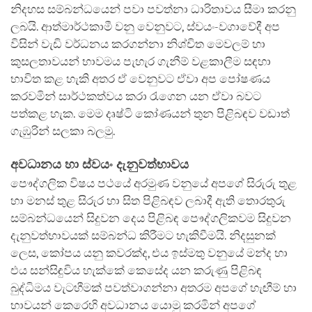
නිදහස සම්බන්ධයෙන් පවා පවත්නා ධාරිතාවය සීමා කරනු
ලබයි. ආත්මාර්ථකාමී වනු වෙනුවට, ස්වයං-වගාවේදී අප
විසින් වැඩි වර්ධනය කරගන්නා නිශ්චිත මෙවලම් හා
කුසලතාවයන් භාවමය පැහැර ගැනීම් වළකාලීම සඳහා
භාවිත කළ හැකි අතර ඒ වෙනුවට ඒවා අප පෝෂණය
කරවමින් සාර්ථකත්වය කරා රැගෙන යන ඒවා බවට
පත්කළ හැක. මෙම දෘෂ්ටි කෝණයන් තුන පිළිබඳව වඩාත්
ගැඹුරින් සලකා බලමු.
අවධානය හා ස්වයං දැනුවත්භාවය
පෞද්ගලික විෂය පථයේ අරමුණ වනුයේ අපගේ සිරුරු තුළ
හා මනස් තුළ සිරුර හා සිත පිළිබඳව ලබාදී ඇති තොරතුරු
සම්බන්ධයෙන් සිදුවන දෙය පිළිබඳ පෞද්ගලිකවම සිදුවන
දැනුවත්භාවයක් සම්බන්ධ කිරීමට හැකිවීමයි. නිදසුනක්
ලෙස, කෝපය යනු කවරක්ද, එය ඉස්මතු වනුයේ මන්ද හා
එය සන්සිඳුවිය හැක්කේ කෙසේද යන කරුණු පිළිබඳ
බුද්ධිමය වැටහීමක් පවත්වාගන්නා අතරම අපගේ හැඟීම් හා
භාවයන් කෙරෙහි අවධානය යොමු කරමින් අපගේ