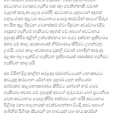
අවධානය වගාකර ගැනීම මත රඳා පවතින්නකි. වඩාත්
වැදගත් කරුණ ලෙස මෙහිදී අවධානය යනුවෙන් අදහස්
වනුයේ අප තුළටම අවධානය යොමු කරවමින් අපගේ සිරුර
හා සිත තුළ සිදුවන වෙනස්කම් ඒවා සිදුවන අවස්ථාවේදීම
හසුකර ගැනීමේ හැකියාව අදහස් වේ. අපගේ අවධානය
පුහුණු කිරීම තුළින් උත්තේජනය හා එයට දක්වන ප්‍රතිචාරය
අතර යම් කාල අවකාශයක් නිර්මාණය කිරීමට උගන්වනු
ලබයි: මෙම කාල අවකාශය වූකලි වඩාත් හොඳින් කරුණු
සලකා බලා දැක්විය හැකිවන ප්‍රතිචාරයක් සකස්කර ගැනීමට
හැකිවන කාලයයි.
අප විසින් දිගු කාලීන අරමුණු සම්බන්ධයෙන් නොකඩවා
කටයුතු කරගෙන යමින් අප මුහුණ දෙන අභියෝග
සාර්ථකව කළමනාකරණය කිරීමට යන්‌නේ නම් මෙම
හැකියාව අවශ්‍ය වේ. හුදෙක් අපගේ ගුරුවරයා හෝ ප්‍රධානියා
වෙත අවධානය යොමු කිරීම ඉක්මවා යන පරිදි අවධානය
පිළිබඳ මනා පාලනයක් පවත්වාගන්නා විටදී, අපට අපගේ
හැඳිනීම් පිළිබඳ ක්‍රියාවලි හා භාවයන් පාලනය කරමින්