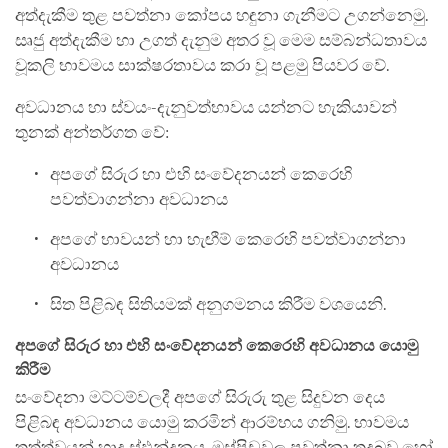
අත්දැකීම තුළ පවත්නා කෝපය හඳුනා ගැනීමට උගන්නෙමු.
සෘජු අත්දැකීම හා උගත් දැනුම අතර වූ මෙම සම්බන්ධතාවය
වූකලි භාවමය සාක්ෂරතාවය කරා වූ පළමු පියවර වේ.
අවධානය හා ස්වයං-දැනුවත්භාවය යන්නට හැකියාවන්
තුනක් අන්තර්ගත වේ:
අපගේ සිරුර හා එහි සංවේදනයන් කෙරෙහි
පවත්වාගන්නා අවධානය
අපගේ භාවයන් හා හැඟීම් කෙරෙහි පවත්වාගන්නා
අවධානය
සිත පිළිබඳ සිතියමක් අනුගමනය කිරීම වශයෙනි.
අපගේ සිරුර හා එහි සංවේදනයන් කෙරෙහි අවධානය යොමු
කිරීම
සංවේදනා මට්ටම්වලදී අපගේ සිරුරු තුළ සිදුවන දෙය
පිළිබඳ අවධානය යොමු කරමින් ආරම්භය ගනිමු. භාවමය
තත්ත්වයන් හෘද ස්ඵන්දනය, මස්පිඩුවල පවත්නා තදබව හෝ