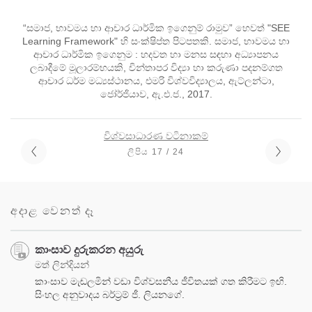
“සමාජ, භාවමය හා ආචාර ධාර්මික ඉගෙනුම් රාමුව” හෙවත් "SEE
Learning Framework" හි සංක්ෂිප්ත පිටපතකි. සමාජ, භාවමය හා
ආචාර ධාර්මික ඉගෙනුම : හදවත හා මනස සඳහා අධ්‍යාපනය
ලබාදීමේ මූලාරම්භයකි, චින්තාපර විද්‍යා හා කරුණා පදනම්ගත
ආචාර ධර්ම මධ්‍යස්ථානය, එමරි විශ්වවිද්‍යාලය, ඇට්ලන්ටා,
ජෝර්ජියාව, ඇ.එ.ජ., 2017.
විශ්වසාධාරණ වටිනාකම්
ලිපිය 17 / 24
අදාළ වෙනත් දෑ
කාංසාව දුරුකරන අයුරු
මත් ලින්දියන්
කාංසාව මැඬලමින් වඩා විශ්වසනීය ජීවිතයක් ගත කිරීමට ඉඟි.
සිංහල අනුවාදය බර්ට්‍රම් ජී. ලියනගේ.