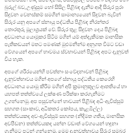
බුරුල් බව, උණුසුම හෝ සිසිල පිළිබඳ දැනීම ආදී සිරුර පුරා
සිදුවන වෙනස්කම් සමගින් සාමාන්‍යයෙන් සිදුවන බැවින්
සිරුර යනු අපගේ ස්නායු පද්ධතිය පිළිබඳ නිරන්තර
තොරතුරු මූලාශ්‍රයක් වේ. සිරුර තුළ සිදුවන දෙය පිළිබඳ
අවධානය යොමුකර සිටීම මගින් යම් අත්දැකීමක මානසික
පැතිකඩයන් මතට පමණක් මුළුමනින්ම අනුගත වීමට වඩා
වේගයෙන් අපගේ භාවමය ස්වභාවයන් පිළිබඳ අපට දැනුවත්
විය හැක.
අපගේ ශරීරයෙන්හි පවත්නා සංවේදනාවන් පිළිබඳ
දැනුවත්භාවය මගින් අපගේ ස්නායු පද්ධතිය කෙරෙහි
අවධානය යොමු කිරීම මගින් අපි ක්‍රමානුකූලව ආතතියේ හා
යහපත් තත්ත්වයේ ලක්ෂණ පරීක්ෂා කරගැනීමට
උගන්නෙමු. අප පසුවන්නේ භාවයන් පිළිබඳ අධි-ඇවිස්සුම්
සහගත (සාංකාව, අධිකතර කෝපය, කැළඹිල්ල)
තත්ත්වයකද අව-ඇවිස්සුම් සහගත (නිදිමත ගතිය, මානසික
අවපීඩන) තත්ත්වයකද යන්න වඩාත් වේගයෙන් හඳුනා
ගැනීමට පටන් ගන්නෙමු. මෙම දැනුවත්භාවය සිරුර සමබර