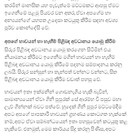
කරමින් මානසික යහ පැවැත්මේ මට්ටමකට ආපසු ඒමට
ඉගෙනීමේ පළමු පියවර වන අතර, ඒවා අපගේම හා
අන්‍යයන්ගේ යහපත උදෙසා කටයුතු කිරීම සඳහා අවශ්‍ය
පූර්ව කොන්දේසි වේ.
අපගේ භාවයන් හා හැඟීම් පිළිබඳ අවධානය යොමු කිරීම
සිරුර පිළිබඳ අවධානය යොමු කරගෙන සිටිමින් එය
නියාමනය කිරීමට ඉගෙනීම මගින් භාවයන් හා හැඟීම්
පිළිබඳ අවධානය යොමු කිරීමේ පදනම සම්පාදනය කරනු
ලබයි. සිරුර සන්සුන් හා තැන්පත් වන්නට වන්නට, සිත
පිළිබඳ අවධානය යොමු කිරීම වඩාත් පහසු වේ.
භාවයන් ඉතා ඉක්මනින් ගොඩනැගිය හැකි බැවින්,
සාමාන්‍යයෙන් ඒවා ගිනි පුපුරක් සේ ආරම්භ වී පසුව මහා
ලැව් ගින්නක් බවට පත්වේ. හුදෙක් ගිනි පුපුර මට්ටමේදීම
අපට අපගේ පාපකාරී භාවයන් ග්‍රහණය කොටගත හැක්කේ
නම්, අපට ඒවා සම්බන්ධයෙන් ඉතා පහසුවෙන් කටයුතු කළ
හැකිවේ. එනමුත්, මෙම කාර්යය සිදු කරනු පිණිස, අපට