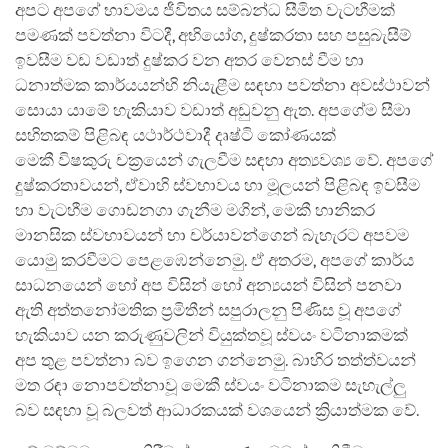
අපට අපගේ භාවමය ජීවිතය සම්බන්ධ සීමිත වැටහීමක්
පමණක් පවත්නා විටදී, අභියෝග, දුෂ්කරතා සහ පසුබැසීම්
ඉවසීම වඩ වඩාත් දුෂ්කර වන අතර වෙනස් වීම හා
ධනාත්මක කාර්යයන්හි නියැළීම සඳහා පවත්නා අවස්ථාවන්
සොයා යාමේ හැකියාව වඩාත් අඩුවනු ඇත. අපගේම සීමා
සහිතකම් පිළිබඳ යථාර්ථවාදී දෘෂ්ටි කෝණයක්
මෙකී විෂකුරු චක්‍රයෙන් ගැලවීම සඳහා අත්‍යවශ්‍ය වේ. අපගේ
දුෂ්කරතාවයන්, ඒවාහි ස්වභාවය හා මූලයන් පිළිබඳ ඉවසීම
හා වැටහීම ගොඩනගා ගැනීම මගින්, මෙකී හානිකර
මානසික ස්වභාවයන් හා චර්යාවන්ගෙන් බැහැරට අපවම
යොමු කරවීමට පෙළඹෙන්නෙමු. ඒ අතරම, අපගේ කාර්ය
සාධනයෙන් හෝ අප විසින් හෝ අන්‍යයන් විසින් පනවා
ඇති අත්තනෝමතික ප්‍රමිතීන් සපුරාලනු පිණිස වූ අපගේ
හැකියාව යන කරුණුවලින් වියුක්තවූ ස්වයං වටිනාකමක්
අප තුළ පවත්නා බව ඉගෙන ගන්නෙමු. බාහිර තත්ත්වයන්
මත රඳා නොපවත්නාවූ මෙකී ස්වයං වටිනාකම සැහැල්ලු
බව සඳහා වූ බලවත් ආධාරකයක් වශයෙන් ක්‍රියාත්මක වේ.