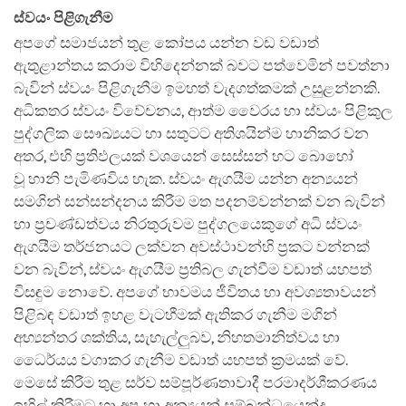
ස්වයං පිළිගැනීම
අපගේ සමාජයන් තුළ කෝපය යන්න වඩ වඩාත්
ඇතුළාන්තය කරාම විහිදෙන්නක් බවට පත්වෙමින් පවත්නා
බැවින් ස්වයං පිළිගැනීම ඉමහත් වැදගත්කමක් උසුළන්නකි.
අධිකතර ස්වයං විවේචනය, ආත්ම වෛරය හා ස්වයං පිළිකුල
පුද්ගලික සෞඛ්‍යයට හා සතුටට අතිශයින්ම හානිකර වන
අතර, එහි ප්‍රතිඵලයක් වශයෙන් සෙස්සන් හට බොහෝ
වූ හානි පැමිණවිය හැක. ස්වයං ඇගයීම යන්න අන්‍යයන්
සමගින් සන්සන්දනය කිරීම මත පදනම්වන්නක් වන බැවින්
හා ප්‍රචණ්ඩත්වය නිරතුරුවම පුද්ගලයෙකුගේ අධි ස්වයං
ඇගයීම තර්ජනයට ලක්වන අවස්ථාවන්හි ප්‍රකට වන්නක්
වන බැවින්, ස්වයං ඇගයීම ප්‍රතිබල ගැන්වීම වඩාත් යහපත්
විසඳුම නොවේ. අපගේ භාවමය ජීවිතය හා අවශ්‍යතාවයන්
පිළිබඳ වඩාත් ඉහළ වැටහීමක් ඇතිකර ගැනීම මගින්
අභ්‍යන්තර ශක්තිය, සැහැල්ලුබව, නිහතමානිත්වය හා
ධෛර්යය වගාකර ගැනීම වඩාත් යහපත් ක්‍රමයක් වේ.
මෙසේ කිරීම තුළ සර්ව සම්පූර්ණතාවාදී පරමාදර්ශීකරණය
ඉහිල් කිරීමට හා අප හා අන්‍යයන් සම්බන්ධයෙන්ද