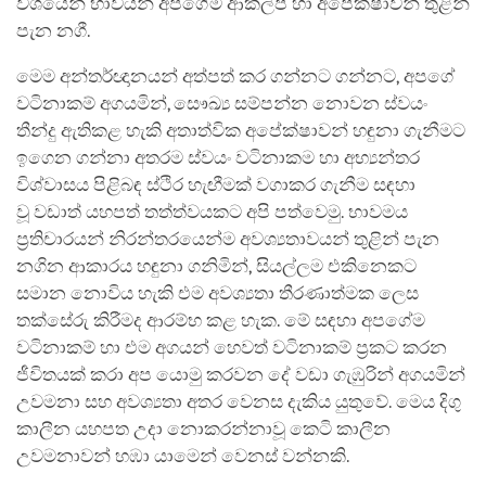
වශයෙන් භාවයන් අපගේම ආකල්ප හා අපේක්ෂාවන් තුළින්
පැන නගී.
මෙම අන්තර්ඥානයන් අත්පත් කර ගන්නට ගන්නට, අපගේ
වටිනාකම් අගයමින්, සෞඛ්‍ය සම්පන්න නොවන ස්වයං
තීන්දු ඇතිකළ හැකි අතාත්වික අපේක්ෂාවන් හඳුනා ගැනීමට
ඉගෙන ගන්නා අතරම ස්වයං වටිනාකම හා අභ්‍යන්තර
විශ්වාසය පිළිබඳ ස්ථිර හැඟීමක් වගාකර ගැනීම සඳහා
වූ වඩාත් යහපත් තත්ත්වයකට අපි පත්වෙමු. භාවමය
ප්‍රතිචාරයන් නිරන්තරයෙන්ම අවශ්‍යතාවයන් තුළින් පැන
නගින ආකාරය හඳුනා ගනිමින්, සියල්ලම එකිනෙකට
සමාන නොවිය හැකි එම අවශ්‍යතා තීරණාත්මක ලෙස
තක්සේරු කිරීමද ආරම්භ කළ හැක. මේ සඳහා අපගේම
වටිනාකම් හා එම අගයන් හෙවත් වටිනාකම් ප්‍රකට කරන
ජීවිතයක් කරා අප යොමු කරවන දේ වඩා ගැඹුරින් අගයමින්
උවමනා සහ අවශ්‍යතා අතර වෙනස දැකිය යුතුවේ. මෙය දිගු
කාලීන යහපත උදා නොකරන්නාවූ කෙටි කාලීන
උවමනාවන් හඹා යාමෙන් වෙනස් වන්නකි.