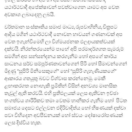
යථාර්ථවාදී අපේක්ෂාවන් පවත්වාගෙන යාමට අප වෙත
අවකාශ ලබාදෙනු ලබයි.
වර්තමාන සංස්කෘතිය සමාජ මාධ්‍ය, රූපවාහිනිය, චිත්‍රපට
ආදිය මගින් යථාර්ථවාදී නොවන භාවයන් ගණනාවක් අප
වෙත ඉගැන්වීමෙහි ලා විශ්මයජනක ඵලදායකත්වයක්
දක්වයි. නිරන්තරයෙන්ම පාහේ අපි පරමාදර්ශගත සැමරුම්
සමගින් අප සන්සන්දනය කරගැනීම හෝ අපගේ කාර්ය
සාධනය සර්ව සම්පූර්ණතාවන්ගෙන් පිරි හෝ සීමාවන්ගෙන්
මිදුණු “සුපිරි මිනිසෙකුගේ” හෝ “සුපිරි ගැහැණියකගේ”
ආකාරය ගතයුතු බවට විශ්වාස කරන්නෙමු. මෙකී
ළඟාකරගත නොහැකි ප්‍රමිතීන් විසින් අනවශ්‍ය මානසික
තැවුල් ඇති කරවයි. එහි ප්‍රතිඵලයක් ලෙස ඇතිවන ඉච්ඡා
භංගත්වය ශාරීරිකව තමා වෙතම හානිකර ගැනීම හෝ පිටත
සමාජය දෙසට එල්ලවන එදිරිවාදිත්ය හෝ භීෂණයක් දක්වා
පවා විහිදෙන අවපීඩනයක් හෝ ස්වයං දෝෂාරෝපණයක්
ලෙස දිස්විය හැක.