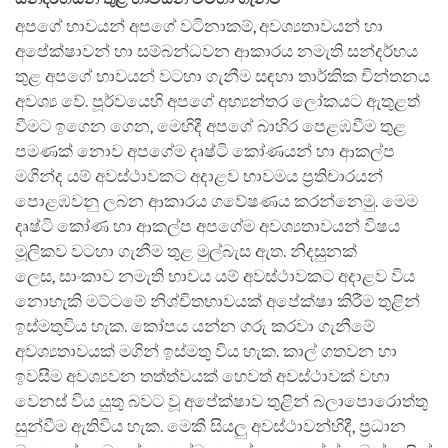
අපගේ භාවයන් අපගේ වටිනාකම්, අවශ්‍යතාවයන් හා
අපේක්ෂාවන් හා සම්බන්ධවන ආකාරය නමැති සන්දර්භය
තුළ අපගේ භාවයන් වටහා ගැනීම සඳහා තාර්කික චින්තනය
අවශ්‍ය වේ. පූර්වයෙහි අපගේ අභ්‍යන්තර ලෝකයට ඇතුළත්
වීමට ඉගෙන ගෙන, මෙහිදී අපගේ බාහිර පෙළඹවීම තුළ
පමණක් නොව අපගේම දෘෂ්ටි කෝණයන් හා ආකල්ප
මගින්ද යම් අවස්ථාවකට අදාළව භාවමය ප්‍රතිචාරයන්
පොළඹවනු ලබන ආකාරය ගවේෂණය කරන්නෙමු. මෙම
දෘෂ්ටි කෝණ හා ආකල්ප අපගේම අවශ්‍යතාවයන් විෂය
මූලිකව වටහා ගැනීම තුළ මුල්බැස ඇත. නිදසුනක්
ලෙස, සාංකාව නමැති භාවය යම් අවස්ථාවකට අදාළව විය
නොහැකි මට්ටමේ නිශ්චිතභාවයක් අපේක්ෂා කිරීම තුළින්
ඉස්මතුවිය හැක. කෝපය යන්න ගරු කරවා ගැනීමේ
අවශ්‍යතාවයක් මගින් ඉස්මතු විය හැක. කාල් ගතවන හා
ඉවසීම අවශ්‍යවන තත්ත්වයක් හෙවත් අවස්ථාවක් වහා
වෙනස් විය යුතු බවට වූ අපේක්ෂාව තුළින් බලාපොරොත්තු
සුන්වීම ඇතිවිය හැක. මෙකී සියලු අවස්ථාවන්හිදී, ප්‍රධාන