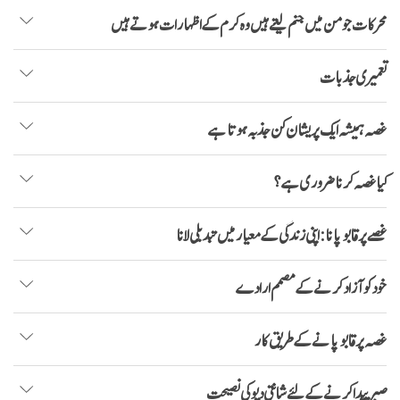
محرکات جو من میں جنم لیتے ہیں وہ کرم کے اظہارات ہوتے ہیں
تعمیری جذبات
غصہ ہمیشہ ایک پریشان کن جذبہ ہوتا ہے
کیا غصہ کرنا ضروری ہے؟
غصے پر قابو پانا: اپنی زندگی کے معیار میں تبدیلی لانا
خود کو آزاد کرنے کے مصمم ارادے
غصہ پر قابو پانے کے طریق کار
صبر پیدا کرنے کے لئے شانتی دیو کی نصیحت