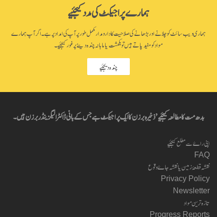
ہمارے پراجیکٹ کی مدد کیجئیے
ہماری ویب سائٹ کو چلانے اور بڑھانے کی صلاحیت کا دارومدار مکمل طور پر آپ کی امداد پر ہے۔ اگر آپ ہمارے
مواد کو مفید پاتے ہیں تو یکمشت یا ماہانہ چندہ دینے پر غور کیجئیے۔
چندہ دیجئیے
بدھ مت کا مطالعہ کیجئیے’ ذخیرہ برزن کا ایک پراجیکٹ ہے جس کے بانی ڈاکٹر الیگزینڈر برزن ہیں۔
اپنی راۓ سے مطلع کیجئیے
FAQ
نقشہ قطعۂ زمین یا نقشہ جاۓ وقوع
Privacy Policy
Newsletter
تازہ ترین مواد
Progress Reports