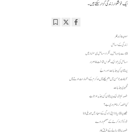
ایک خوشگوار زندگی گزار سکتے ہیں۔
Bookmark
Share
on
مواد پر طائرانہ نظر
facebook
زندگی کے مسائل
قابو سے باہر مائل بہ تکرار مسائل ہی سنسار ہیں
مسائل کی جڑ: ایک ٹھوس شناخت کا اصرار
پریشان کن جذبات اور رویّے
محرکات جو من میں جنم لیتے ہیں وہ کرم کے اظہارات ہوتے ہیں
تعمیری جذبات
غصہ ہمیشہ ایک پریشان کن جذبہ ہوتا ہے
کیا غصہ کرنا ضروری ہے؟
غصے پر قابو پانا: اپنی زندگی کے معیار میں تبدیلی لانا
خود کو آزاد کرنے کے مصمم ارادے
غصہ پر قابو پانے کے طریق کار