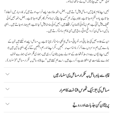
کوئی شخص نہیں چاہتا کہ اس کے ساتھ ایسا ہو۔
ہمیں اپنے کام کاج میں مسائل پیش آتے ہیں۔ بعض دفعہ حالات ایسے خراب ہوتے ہیں کہ کاروبار میں انحطاط آ
جاتا ہے یا وہ ختم ہو جاتا ہے۔ ظاہر ہے کہ ہم نہیں چاہتے کہ ایسا ہو مگر پھر بھی ہو جاتا ہے۔ بعض دفعہ ہمیں کوئی
تکلیف پیش آتی ہے، ہم اپنا کوئی نقصان کر بیٹھتے ہیں، ہمیں کوئی حادثہ پیش آجاتا ہے، ہم بیمار ہو جاتے ہیں۔ ایسی
باتیں مسائل بن کر واقع ہوتی رہتی ہیں جن کا ہم سامنا کرتے ہیں۔
ان کے علاوہ ہمیں کئی جذباتی اور نفسیاتی مسائل کا بھی سامنا کرنا پڑتا ہے۔ یہ مسائل ایسے ہو سکتے ہیں جن کے
بارے میں ہم دوسروں سے ذکر کرنا مناسب نہ سمجھیں۔ مگر اپنے اندر ہم دیکھیں گے کہ کچھ ایسی باتیں ہیں جو
ہمیں اپنے بچوں سے وابسطہ توقعات کے حوالے سے پریشان کر رہی ہیں، ہماری فکرمندی، ہمارے خوف
ہمارے لئے بہت سی مشکلات پیدا کر رہے ہیں۔ اسے ہم کہتے ہیں "بے قابو، مائل بہ تکرار مسائل" (سنسار)۔
قابو سے باہر مائل بہ تکرار مسائل ہی سنسار ہیں
مسائل کی جڑ: ایک ٹھوس شناخت کا اصرار
پریشان کن جذبات اور رویّے