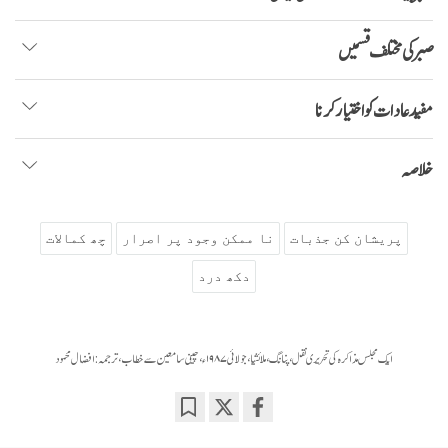
صبر کی مختلف قسمیں
مفید عادات کو اختیار کرنا
خلاصہ
پریشان کن جذبات
نا ممکن وجود پر اصرار
چھ کمالات
دکھ درد
ایک مجلس مذاکرہ کی تحریری نقل، پنانگ، ملائشیا، جولائی ۱۹۸۷ء، چینی سامعین سے خطاب، ترجمہ: افضال محمود
Bookmark
Share