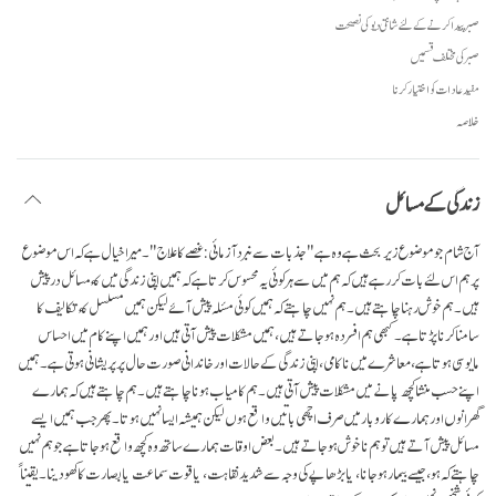
صبر پیدا کرنے کے لئے شانتی دیو کی نصیحت
صبر کی مختلف قسمیں
مفید عادات کو اختیار کرنا
خلاصہ
زندگی کے مسائل
آج شام جو موضوع زیربحث ہے وہ ہے "جذبات سے نبرد آزمائی: غصے کا علاج"۔ میرا خیال ہے کہ اس موضوع
پر ہم اس لئے بات کر رہے ہیں کہ ہم میں سے ہر کوئی یہ محسوس کرتا ہے کہ ہمیں اپنی زندگی میں کئ مسائل درپیش
ہیں۔ ہم خوش رہنا چاہتے ہیں۔ ہم نہیں چاہتے کہ ہمیں کوئی مسٔلہ پیش آئے لیکن ہمیں مسلسل کئ تکالیف کا
سامنا کرنا پڑتا ہے۔ کبھی ہم افسردہ ہو جاتے ہیں، ہمیں مشکلات پیش آتی ہیں اور ہمیں اپنے کام میں احساس
مایوسی ہوتا ہے، معاشرے میں ناکامی، اپنی زندگی کے حالات اور خاندانی صورت حال پر پریشانی ہوتی ہے۔ ہمیں
اپنے حسب منشا کچھ پانے میں مشکلات پیش آتی ہیں۔ ہم کامیاب ہونا چاہتے ہیں۔ ہم چاہتے ہیں کہ ہمارے
گھرانوں اور ہمارے کاروبار میں صرف اچھی باتیں واقع ہوں لیکن ہمیشہ ایسا نہیں ہوتا۔ پھر جب ہمیں ایسے
مسائل پیش آتے ہیں تو ہم ناخوش ہو جاتے ہیں۔ بعض اوقات ہمارے ساتھ وہ کچھ واقع ہو جاتا ہے جو ہم نہیں
چاہتے کہ ہو، جیسے بیمار ہو جانا، یا بڑھاپے کی وجہ سے شدید نقاہت، یا قوت سماعت یا بصارت کا کھو دینا۔ یقیناً