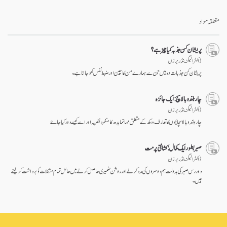
on
facebook
متعلقہ مواد
پریشان کن جذبہ کیا چیز ہے؟
ڈاکٹر الیگزینڈر برزن
پریشان کن جذبات وہ ہیں جن سے ہمارے من کا چین اور ضبط نفس کھو جاتا ہے۔
چار بلند و بالا سچ: ایک جائزہ
ڈاکٹر الیگزینڈر برزن
چار بلند و بالا سچائیوں کا تعارف، دکھ کے متعلق مہاتما بدھ کا منفرد نظریہ اور اسے کیسے دور کیا جاۓ
صبر بطور ایک کمال: کشانتی پرمت
ڈاکٹر الیگزینڈر برزن
دور رس صبر کی بدولت ہم دوسروں کی مدد کرنے اور روشن ضمیری حاصل کرنے میں حائل تمام مشکلات کو برداشت کر لیتے
ہیں۔