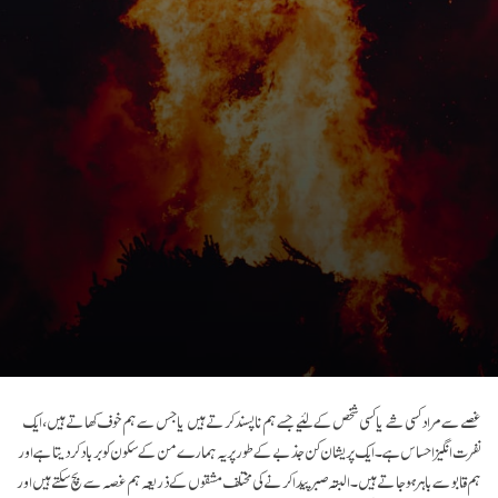
غصے سے مراد کسی شے یا کسی شخص کے لئیے جسے ہم ناپسند کرتے ہیں یا جس سے ہم خوف کھاتے ہیں، ایک
نفرت انگیز احساس ہے۔ ایک پریشان کن جذبے کے طور پر یہ ہمارے من کے سکون کو برباد کر دیتا ہے اور
ہم قابو سے باہر ہو جاتے ہیں۔ البتہ صبر پیدا کرنے کی مختلف مشقوں کے ذریعہ ہم غصہ سے بچ سکتے ہیں اور