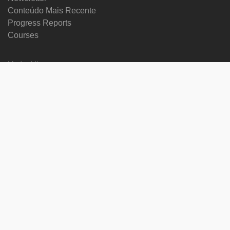
Conteúdo Mais Recente
Progress Reports
Courses
Mudar idioma
Siga-nos no
on
on
on
on
facebook
X
soundcloud
youtube
Subscribe to our newsletter
Enter
Subscribe
your
email