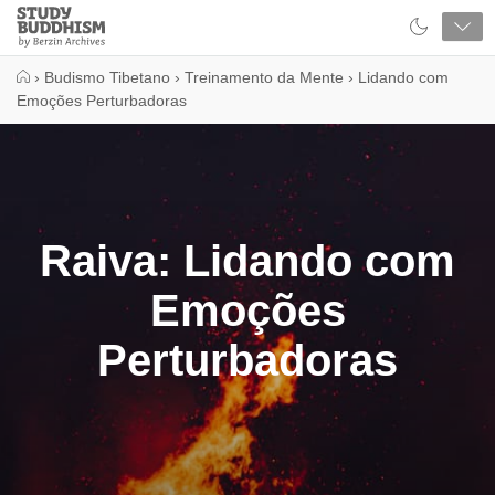
Close
Study
Buddhism
Home
›
Budismo Tibetano
›
Treinamento da Mente
›
Lidando com
Emoções Perturbadoras
Raiva: Lidando com
Emoções
Perturbadoras