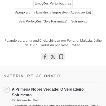
Emoções Perturbadoras
Apego a uma Existência Impossível (Apego ao Eu)
Seis Perfeições (Seis Paramitas)
Sofrimento
Falando para uma audiência chinesa em Penang, Malasia, Julho
de 1987. Traduzido por Rosa Frazão.
Share
Bookmark
on
facebook
MATERIAL RELACIONADO
A Primeira Nobre Verdade: O Verdadeiro
Sofrimento
Dr. Alexander Berzin
O verdadeiro sofrimento que todos enfrentamos na vida é