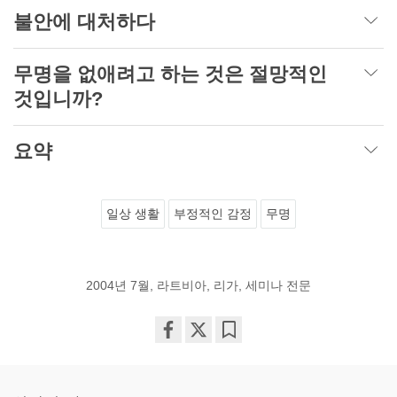
불안에 대처하다
무명을 없애려고 하는 것은 절망적인
것입니까?
요약
일상 생활
부정적인 감정
무명
2004년 7월, 라트비아, 리가, 세미나 전문
Share
Bookmark
on
facebook