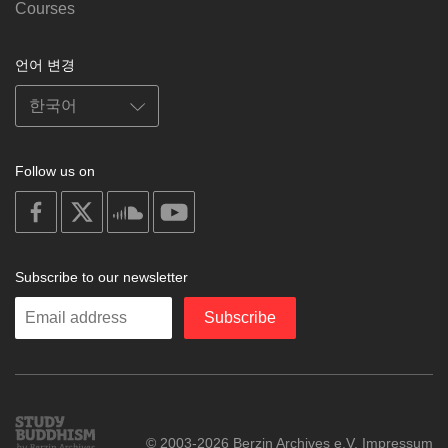
Courses
언어 변경
Follow us on
on
on
on
on
facebook
X
soundcloud
youtube
Subscribe to our newsletter
Enter
Subscribe
your
email
Study
© 2003-2026 Berzin Archives e.V.
Impressum
Buddhism