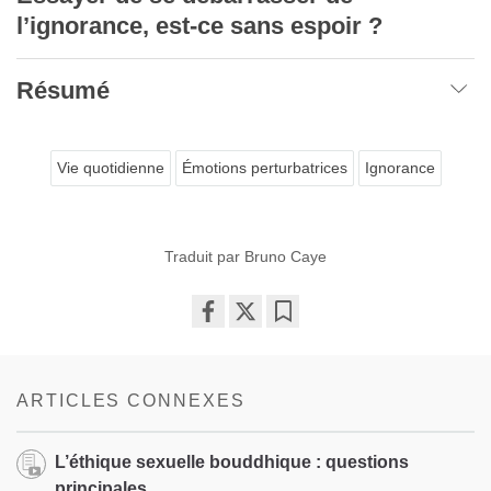
l’ignorance, est-ce sans espoir ?
Résumé
Vie quotidienne
Émotions perturbatrices
Ignorance
Traduit par Bruno Caye
Share
Bookmark
on
facebook
ARTICLES CONNEXES
L’éthique sexuelle bouddhique : questions
principales