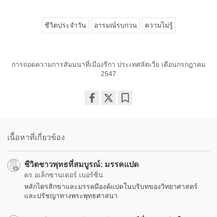
ชีวิตประจำวัน
อารมณ์รบกวน
ความไม่รู้
การถอดความการสัมมนาที่เมืองรีกา ประเทศลัตเวีย เดือนกรกฎาคม
2547
Share
Bookmark
on
facebook
เนื้อหาที่เกี่ยวข้อง
ชีวิตชาวพุทธที่สมบูรณ์: มรรคแปด
ดร.อเล็กซานเดอร์ เบอร์ซิ่น
หลักไตรสิกขาและมรรคมีองค์แปดในบริบทของวิทยาศาสตร์
และปรัชญาทางพระพุทธศาสนา