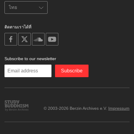
ติดตามเราได้ที่
on
on
on
on
facebook
X
soundcloud
youtube
Subscribe to our newsletter
Enter
Subscribe
your
email
Study
© 2003-2026 Berzin Archives e.V.
Impressum
Buddhism
Home