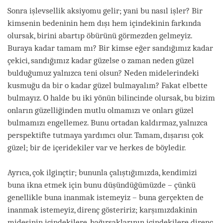
Sonra işlevsellik aksiyomu gelir; yani bu nasıl işler? Bir
kimsenin bedeninin hem dışı hem içindekinin farkında
olursak, birini abartıp öbürünü görmezden gelmeyiz.
Buraya kadar tamam mı? Bir kimse eğer sandığımız kadar
çekici, sandığımız kadar güzelse o zaman neden güzel
bulduğumuz yalnızca teni olsun? Neden midelerindeki
kusmuğu da bir o kadar güzel bulmayalım? Fakat elbette
bulmayız. O halde bu iki yönün bilincinde olursak, bu bizim
onların güzelliğinden mutlu olmamızı ve onları güzel
bulmamızı engellemez. Bunu ortadan kaldırmaz, yalnızca
perspektifte tutmaya yardımcı olur. Tamam, dışarısı çok
güzel; bir de içeridekiler var ve herkes de böyledir.
Ayrıca, çok ilginçtir; bununla çalıştığımızda, kendimizi
buna ikna etmek için bunu düşündüğümüzde – çünkü
genellikle buna inanmak istemeyiz – buna gerçekten de
inanmak istemeyiz, direnç gösteririz; karşımızdakinin
midesinin içindekilere, bağırsaklarının içindekilere direnç