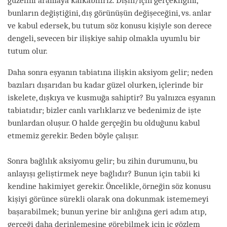
güzelini aramaya kalkabiliriz. Dışın/için gerçekliğini,
bunların değiştiğini, dış görünüşün değişeceğini, vs. anlar
ve kabul edersek, bu tutum söz konusu kişiyle son derece
dengeli, sevecen bir ilişkiye sahip olmakla uyumlu bir
tutum olur.
Daha sonra eşyanın tabiatına ilişkin aksiyom gelir; neden
bazıları dışarıdan bu kadar güzel olurken, içlerinde bir
iskelete, dışkıya ve kusmuğa sahiptir? Bu yalnızca eşyanın
tabiatıdır; bizler canlı varlıklarız ve bedenimiz de işte
bunlardan oluşur. O halde gerçeğin bu olduğunu kabul
etmemiz gerekir. Beden böyle çalışır.
Sonra bağlılık aksiyomu gelir; bu zihin durumunu, bu
anlayışı geliştirmek neye bağlıdır? Bunun için tabii ki
kendine hakimiyet gerekir. Öncelikle, örneğin söz konusu
kişiyi görünce sürekli olarak ona dokunmak istememeyi
başarabilmek; bunun yerine bir anlığına geri adım atıp,
gerçeği daha derinlemesine görebilmek için iç gözlem