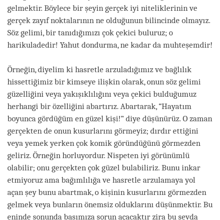
gelmektir. Böylece bir şeyin gerçek iyi niteliklerinin ve
gerçek zayıf noktalarının ne olduğunun bilincinde olmayız.
Söz gelimi, bir tanıdığımızı çok çekici buluruz; o
harikuladedir! Yahut dondurma, ne kadar da muhteşemdir!
Örneğin, diyelim ki hasretle arzuladığımız ve bağlılık
hissettiğimiz bir kimseye ilişkin olarak, onun söz gelimi
güzelliğini veya yakışıklılığını veya çekici bulduğumuz
herhangi bir özelliğini abartırız. Abartarak, “Hayatım
boyunca gördüğüm en güzel kişi!” diye düşünürüz. O zaman
gerçekten de onun kusurlarını görmeyiz; dırdır ettiğini
veya yemek yerken çok komik göründüğünü görmezden
geliriz. Örneğin horluyordur. Nispeten iyi görünümlü
olabilir; onu gerçekten çok güzel bulabiliriz. Bunu inkar
etmiyoruz ama bağımlılığa ve hasretle arzulamaya yol
açan şey bunu abartmak, o kişinin kusurlarını görmezden
gelmek veya bunların önemsiz olduklarını düşünmektir. Bu
eninde sonunda başımıza sorun açacaktır zira bu sevda