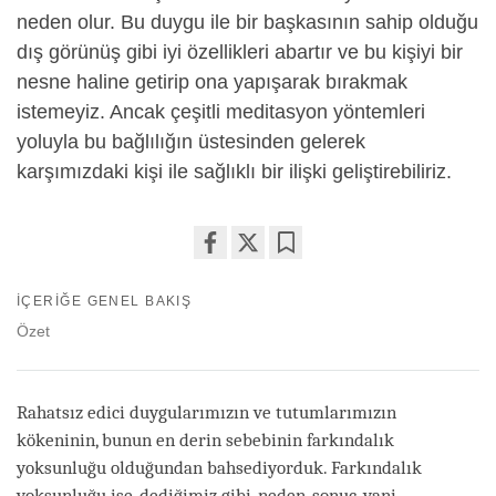
neden olur. Bu duygu ile bir başkasının sahip olduğu
dış görünüş gibi iyi özellikleri abartır ve bu kişiyi bir
nesne haline getirip ona yapışarak bırakmak
istemeyiz. Ancak çeşitli meditasyon yöntemleri
yoluyla bu bağlılığın üstesinden gelerek
karşımızdaki kişi ile sağlıklı bir ilişki geliştirebiliriz.
Share
Bookmark
on
İÇERIĞE GENEL BAKIŞ
facebook
Özet
Rahatsız edici duygularımızın ve tutumlarımızın
kökeninin, bunun en derin sebebinin farkındalık
yoksunluğu olduğundan bahsediyorduk. Farkındalık
yoksunluğu ise, dediğimiz gibi, neden-sonuç, yani