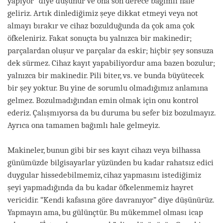
yapıyor” diye düşünür ve ona son derece bağımlı hale
geliriz. Artık dinlediğimiz şeye dikkat etmeyi veya not
almayı bırakır ve cihaz bozulduğunda da çok ama çok
öfkeleniriz. Fakat sonuçta bu yalnızca bir makinedir;
parçalardan oluşur ve parçalar da eskir; hiçbir şey sonsuza
dek sürmez. Cihaz kayıt yapabiliyordur ama bazen bozulur;
yalnızca bir makinedir. Pili biter, vs. ve bunda büyütecek
bir şey yoktur. Bu yine de sorumlu olmadığımız anlamına
gelmez. Bozulmadığından emin olmak için onu kontrol
ederiz. Çalışmıyorsa da bu duruma bu sefer biz bozulmayız.
Ayrıca ona tamamen bağımlı hale gelmeyiz.
Makineler, bunun gibi bir ses kayıt cihazı veya bilhassa
günümüzde bilgisayarlar yüzünden bu kadar rahatsız edici
duygular hissedebilmemiz, cihaz yapmasını istediğimiz
şeyi yapmadığında da bu kadar öfkelenmemiz hayret
vericidir. “Kendi kafasına göre davranıyor” diye düşünürüz.
Yapmayın ama, bu gülünçtür. Bu mükemmel olması icap