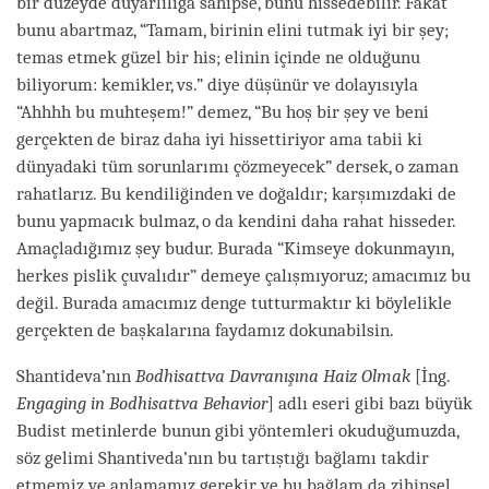
bir düzeyde duyarlılığa sahipse, bunu hissedebilir. Fakat
bunu abartmaz, “Tamam, birinin elini tutmak iyi bir şey;
temas etmek güzel bir his; elinin içinde ne olduğunu
biliyorum: kemikler, vs.” diye düşünür ve dolayısıyla
“Ahhhh bu muhteşem!” demez, “Bu hoş bir şey ve beni
gerçekten de biraz daha iyi hissettiriyor ama tabii ki
dünyadaki tüm sorunlarımı çözmeyecek” dersek, o zaman
rahatlarız. Bu kendiliğinden ve doğaldır; karşımızdaki de
bunu yapmacık bulmaz, o da kendini daha rahat hisseder.
Amaçladığımız şey budur. Burada “Kimseye dokunmayın,
herkes pislik çuvalıdır” demeye çalışmıyoruz; amacımız bu
değil. Burada amacımız denge tutturmaktır ki böylelikle
gerçekten de başkalarına faydamız dokunabilsin.
Shantideva’nın
Bodhisattva Davranışına Haiz Olmak
[İng.
Engaging in Bodhisattva Behavior
] adlı eseri gibi bazı büyük
Budist metinlerde bunun gibi yöntemleri okuduğumuzda,
söz gelimi Shantiveda’nın bu tartıştığı bağlamı takdir
etmemiz ve anlamamız gerekir ve bu bağlam da zihinsel