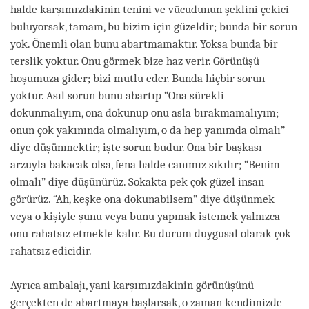
halde karşımızdakinin tenini ve vücudunun şeklini çekici
buluyorsak, tamam, bu bizim için güzeldir; bunda bir sorun
yok. Önemli olan bunu abartmamaktır. Yoksa bunda bir
terslik yoktur. Onu görmek bize haz verir. Görünüşü
hoşumuza gider; bizi mutlu eder. Bunda hiçbir sorun
yoktur. Asıl sorun bunu abartıp “Ona sürekli
dokunmalıyım, ona dokunup onu asla bırakmamalıyım;
onun çok yakınında olmalıyım, o da hep yanımda olmalı”
diye düşünmektir; işte sorun budur. Ona bir başkası
arzuyla bakacak olsa, fena halde canımız sıkılır; “Benim
olmalı” diye düşünürüz. Sokakta pek çok güzel insan
görürüz. “Ah, keşke ona dokunabilsem” diye düşünmek
veya o kişiyle şunu veya bunu yapmak istemek yalnızca
onu rahatsız etmekle kalır. Bu durum duygusal olarak çok
rahatsız edicidir.
Ayrıca ambalajı, yani karşımızdakinin görünüşünü
gerçekten de abartmaya başlarsak, o zaman kendimizde