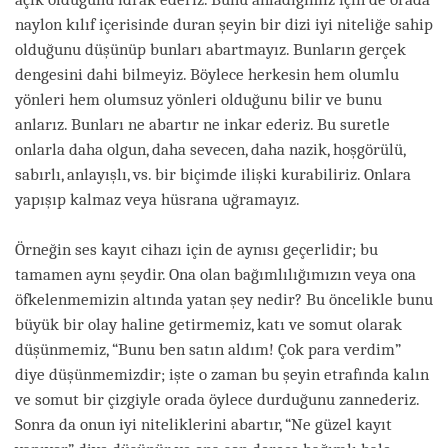
naylon kılıf içerisinde duran şeyin bir dizi iyi niteliğe sahip
olduğunu düşünüp bunları abartmayız. Bunların gerçek
dengesini dahi bilmeyiz. Böylece herkesin hem olumlu
yönleri hem olumsuz yönleri olduğunu bilir ve bunu
anlarız. Bunları ne abartır ne inkar ederiz. Bu suretle
onlarla daha olgun, daha sevecen, daha nazik, hoşgörülü,
sabırlı, anlayışlı, vs. bir biçimde ilişki kurabiliriz. Onlara
yapışıp kalmaz veya hüsrana uğramayız.
Örneğin ses kayıt cihazı için de aynısı geçerlidir; bu
tamamen aynı şeydir. Ona olan bağımlılığımızın veya ona
öfkelenmemizin altında yatan şey nedir? Bu öncelikle bunu
büyük bir olay haline getirmemiz, katı ve somut olarak
düşünmemiz, “Bunu ben satın aldım! Çok para verdim”
diye düşünmemizdir; işte o zaman bu şeyin etrafında kalın
ve somut bir çizgiyle orada öylece durduğunu zannederiz.
Sonra da onun iyi niteliklerini abartır, “Ne güzel kayıt