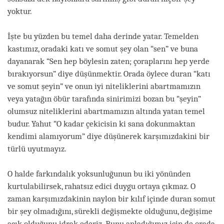
yoktur.
İşte bu yüzden bu temel daha derinde yatar. Temelden
kastımız, oradaki katı ve somut şey olan “sen” ve buna
dayanarak “Sen hep böylesin zaten; çoraplarını hep yerde
bırakıyorsun” diye düşünmektir. Orada öylece duran “katı
ve somut şeyin” ve onun iyi niteliklerini abartmamızın
veya yatağın öbür tarafında sinirimizi bozan bu “şeyin”
olumsuz niteliklerini abartmamızın altında yatan temel
budur. Yahut “O kadar çekicisin ki sana dokunmaktan
kendimi alamıyorum” diye düşünerek karşımızdakini bir
türlü uyutmayız.
O halde farkındalık yoksunluğunun bu iki yönünden
kurtulabilirsek, rahatsız edici duygu ortaya çıkmaz. O
zaman karşımızdakinin naylon bir kılıf içinde duran somut
bir şey olmadığını, sürekli değişmekte olduğunu, değişime
açık olduğunu idrak ederiz. Bunu anladığımız için de orada