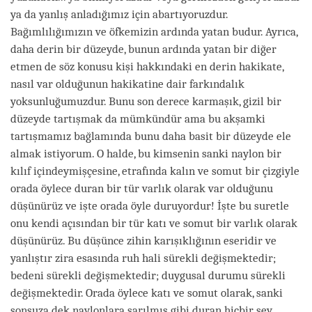
ya da yanlış anladığımız için abartıyoruzdur.
Bağımlılığımızın ve öfkemizin ardında yatan budur. Ayrıca,
daha derin bir düzeyde, bunun ardında yatan bir diğer
etmen de söz konusu kişi hakkındaki en derin hakikate,
nasıl var olduğunun hakikatine dair farkındalık
yoksunluğumuzdur. Bunu son derece karmaşık, gizil bir
düzeyde tartışmak da mümkündür ama bu akşamki
tartışmamız bağlamında bunu daha basit bir düzeyde ele
almak istiyorum. O halde, bu kimsenin sanki naylon bir
kılıf içindeymişçesine, etrafında kalın ve somut bir çizgiyle
orada öylece duran bir tür varlık olarak var olduğunu
düşünürüz ve işte orada öyle duruyordur! İşte bu suretle
onu kendi açısından bir tür katı ve somut bir varlık olarak
düşünürüz. Bu düşünce zihin karışıklığının eseridir ve
yanlıştır zira esasında ruh hali sürekli değişmektedir;
bedeni sürekli değişmektedir; duygusal durumu sürekli
değişmektedir. Orada öylece katı ve somut olarak, sanki
sonsuza dek naylonlara sarılmış gibi duran hiçbir şey