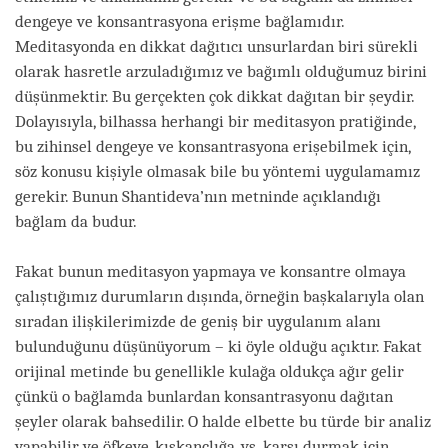
dengeye ve konsantrasyona erişme bağlamıdır.
Meditasyonda en dikkat dağıtıcı unsurlardan biri sürekli
olarak hasretle arzuladığımız ve bağımlı olduğumuz birini
düşünmektir. Bu gerçekten çok dikkat dağıtan bir şeydir.
Dolayısıyla, bilhassa herhangi bir meditasyon pratiğinde,
bu zihinsel dengeye ve konsantrasyona erişebilmek için,
söz konusu kişiyle olmasak bile bu yöntemi uygulamamız
gerekir. Bunun Shantideva’nın metninde açıklandığı
bağlam da budur.
Fakat bunun meditasyon yapmaya ve konsantre olmaya
çalıştığımız durumların dışında, örneğin başkalarıyla olan
sıradan ilişkilerimizde de geniş bir uygulanım alanı
bulunduğunu düşünüyorum – ki öyle olduğu açıktır. Fakat
orijinal metinde bu genellikle kulağa oldukça ağır gelir
çünkü o bağlamda bunlardan konsantrasyonu dağıtan
şeyler olarak bahsedilir. O halde elbette bu türde bir analiz
yapabilir ve öfkeye, kıskançlığa, vs. karşı durmak için