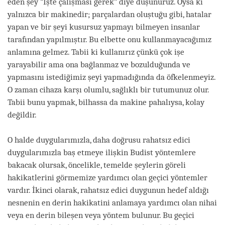
eden şey “İşte çalışması gerek” diye düşünürüz. Oysa ki
yalnızca bir makinedir; parçalardan oluştuğu gibi, hatalar
yapan ve bir şeyi kusursuz yapmayı bilmeyen insanlar
tarafından yapılmıştır. Bu elbette onu kullanmayacağımız
anlamına gelmez. Tabii ki kullanırız çünkü çok işe
yarayabilir ama ona bağlanmaz ve bozulduğunda ve
yapmasını istediğimiz şeyi yapmadığında da öfkelenmeyiz.
O zaman cihaza karşı olumlu, sağlıklı bir tutumunuz olur.
Tabii bunu yapmak, bilhassa da makine pahalıysa, kolay
değildir.
O halde duygularımızla, daha doğrusu rahatsız edici
duygularımızla baş etmeye ilişkin Budist yöntemlere
bakacak olursak, öncelikle, temelde şeylerin göreli
hakikatlerini görmemize yardımcı olan geçici yöntemler
vardır. İkinci olarak, rahatsız edici duygunun hedef aldığı
nesnenin en derin hakikatini anlamaya yardımcı olan nihai
veya en derin bileşen veya yöntem bulunur. Bu geçici