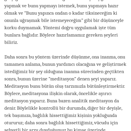
yapmak ve bunu yapmayı istemek, bunu yapmaya hazır
olmak ve “Bunu yapınca ondan o kadar tiksineceğim ki
onunla uğraşmak bile istemeyeceğim” gibi bir düşünceyle
korku duymamak. Yöntemi doğru uygulamak işte tüm
bunlara bağlıdır. Böylece hazırlamamız gereken şeyleri
biliriz.
Daha sonra bu yöntem üzerinde düşünme, ona inanma, onu
tamamen anlama, bunun yardımcı olacağına ve geliştirmek
istediğimiz bir şey olduğuna inanma sürecinden geçtikten
sonra, bunun üzerine “meditasyon” denen şeyi yaparız.
Meditasyon bunu bütün oluş tarzımızla bütünleştirmektir.
Böylece, meditasyona ilişkin olarak, öncelikle ayırıcı
meditasyon yaparız. Buna bazen analitik meditasyon da
denir. Böylelikle kontrollü bir durumda, diğer bir deyişle,
tek başımıza, bağlılık hissettiğimiz kişinin yokluğunda
otururuz; daha sonra bağlılık hissettiğimiz, vücudu için
şehvetli bir arzu duyduğumuz bu kimse üzerinde