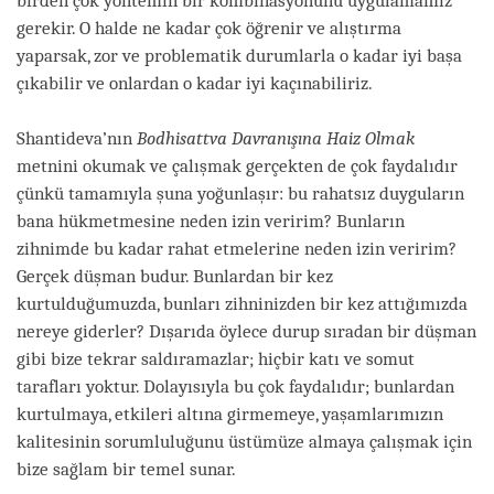
birden çok yöntemin bir kombinasyonunu uygulamamız
gerekir. O halde ne kadar çok öğrenir ve alıştırma
yaparsak, zor ve problematik durumlarla o kadar iyi başa
çıkabilir ve onlardan o kadar iyi kaçınabiliriz.
Shantideva’nın
Bodhisattva Davranışına Haiz Olmak
metnini okumak ve çalışmak gerçekten de çok faydalıdır
çünkü tamamıyla şuna yoğunlaşır: bu rahatsız duyguların
bana hükmetmesine neden izin veririm? Bunların
zihnimde bu kadar rahat etmelerine neden izin veririm?
Gerçek düşman budur. Bunlardan bir kez
kurtulduğumuzda, bunları zihninizden bir kez attığımızda
nereye giderler? Dışarıda öylece durup sıradan bir düşman
gibi bize tekrar saldıramazlar; hiçbir katı ve somut
tarafları yoktur. Dolayısıyla bu çok faydalıdır; bunlardan
kurtulmaya, etkileri altına girmemeye, yaşamlarımızın
kalitesinin sorumluluğunu üstümüze almaya çalışmak için
bize sağlam bir temel sunar.