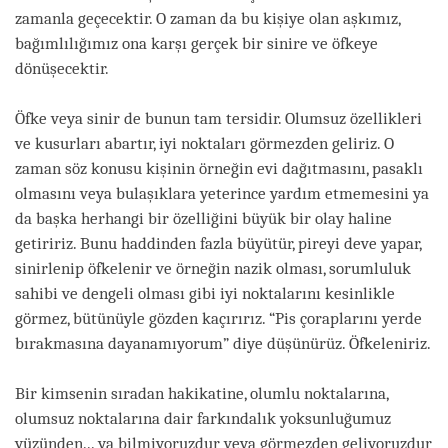
zamanla geçecektir. O zaman da bu kişiye olan aşkımız,
bağımlılığımız ona karşı gerçek bir sinire ve öfkeye
dönüşecektir.
Öfke veya sinir de bunun tam tersidir. Olumsuz özellikleri
ve kusurları abartır, iyi noktaları görmezden geliriz. O
zaman söz konusu kişinin örneğin evi dağıtmasını, pasaklı
olmasını veya bulaşıklara yeterince yardım etmemesini ya
da başka herhangi bir özelliğini büyük bir olay haline
getiririz. Bunu haddinden fazla büyütür, pireyi deve yapar,
sinirlenip öfkelenir ve örneğin nazik olması, sorumluluk
sahibi ve dengeli olması gibi iyi noktalarını kesinlikle
görmez, bütünüyle gözden kaçırırız. “Pis çoraplarını yerde
bırakmasına dayanamıyorum” diye düşünürüz. Öfkeleniriz.
Bir kimsenin sıradan hakikatine, olumlu noktalarına,
olumsuz noktalarına dair farkındalık yoksunluğumuz
yüzünden... ya bilmiyoruzdur veya görmezden geliyoruzdur