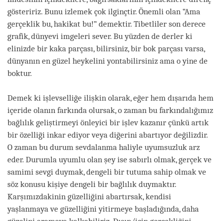
gösteririz. Bunu izlemek çok ilginçtir. Önemli olan “Ama
gerçeklik bu, hakikat bu!” demektir. Tibetliler son derece
grafik, dünyevi imgeleri sever. Bu yüzden de derler ki
elinizde bir kaka parçası, bilirsiniz, bir bok parçası varsa,
dünyanın en güzel heykelini yontabilirsiniz ama o yine de
boktur.
Demek ki işlevselliğe ilişkin olarak, eğer hem dışarıda hem
içeride olanın farkında olursak, o zaman bu farkındalığımız
bağlılık geliştirmeyi önleyici bir işlev kazanır çünkü artık
bir özelliği inkar ediyor veya diğerini abartıyor değilizdir.
O zaman bu durum sevdalanma haliyle uyumsuzluk arz
eder. Durumla uyumlu olan şey ise sabırlı olmak, gerçek ve
samimi sevgi duymak, dengeli bir tutuma sahip olmak ve
söz konusu kişiye dengeli bir bağlılık duymaktır.
Karşımızdakinin güzelliğini abartırsak, kendisi
yaşlanmaya ve güzelliğini yitirmeye başladığında, daha