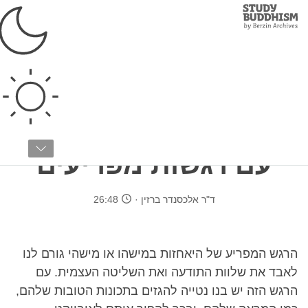
Study
Clos
Buddhism
Home
›
בודהיזם טיבטי
›
אימון התודעה
›
התמודדות עם הרגשות
המפריעים
היאחזות: התמודדות
עם רגשות מפריעים
ד"ר אלכסנדר ברזין
26:48
הרגש המפריע של היאחזות במישהו או מישהי גורם לנו
לאבד את שלוות התודעה ואת השליטה העצמית. עם
הרגש הזה יש בנו נטייה להגזים בתכונות הטובות שלהם,