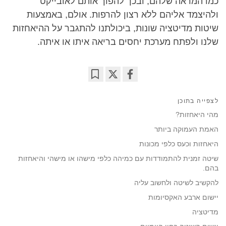
כמו המראה שלהם, ובכך להפוך אותם לאובייקט
ולהיצמד אליהם ללא רצון להרפות. אולם, באמצעות
שיטות מדיטציה שונות, ביכולתנו להתגבר על ההיאחזות
שלנו ולפתח מערכת יחסים בריאה איתו או איתה.
Bookmark
Share
on
לצפייה בתוכן
facebook
מהי היאחזות?
האמת העמוקה ביותר
היאחזות וכעס כלפי מכונות
שיטה זמנית להתמודדות עם כמיהה כלפי מישהו או מישהי והיאחזות
בהם.
להקשיב לשיטה ולחשוב עליה
יישום ארבע האקסיומות
מדיטציה