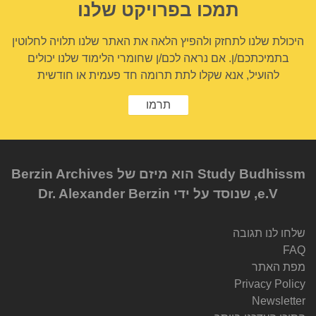
תמכו בפרויקט שלנו
היכולת שלנו לתחזק ולהפיץ הלאה את האתר שלנו תלויה לחלוטין
בתמיכתכם/ן. אם נראה לכם/ן שחומרי הלימוד שלנו יכולים
להועיל, אנא שקלו לתת תרומה חד פעמית או חודשית
תרמו
Study Budhissm הוא מיזם של Berzin Archives
e.V, שנוסד על ידי Dr. Alexander Berzin
שלחו לנו תגובה
FAQ
מפת האתר
Privacy Policy
Newsletter