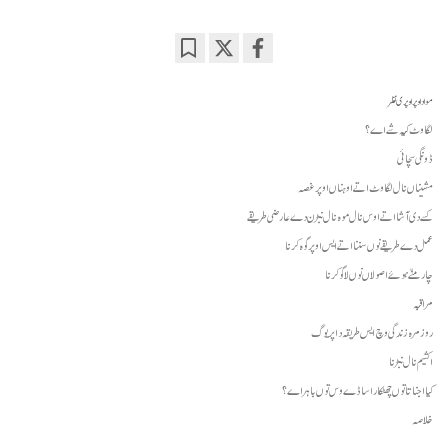
Bookmark
Share
on
مواد اوپر اوپری نظر
facebook
لگاوٹ کیہ شے اے؟
ڈونگی سچائی
مشیناں نال لگاوٹ اتے اوہناں اوپر غصہ
کسے دی آشا اتے اوس نال موہ نال نبڑن دے عارضی طریقے
عمل دے طریقے نوں سننا اتے ایس اوپر گوہ کرنا
چار منّے ہوئےاصولاں نوں لاگو کرنا
مراقبہ
روز مرہ زندگی وچ ایس طریقہ دا پریوگ
اکشیم نال نبڑنا
کیا اجناتا توں چھٹکارا ساڈے وس توں باہر اے؟
خلاصہ