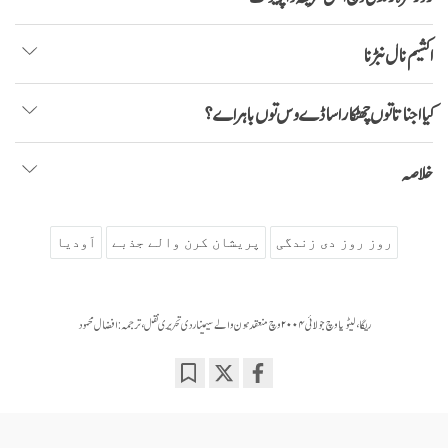
اکشیم نال نبڑنا
کیا اجناتا توں چھٹکارا ساڈے وس توں باہر اے؟
خلاصہ
روز روز دی زندگی
پریشان کرن والے جذبے
اَودیا
ریگا، لیٹویا وچ جولائی ۲۰۰۴ وچ منعقد ہون والے سیمینار دی تحریری نقل ، ترجمہ: افضال محمود
Bookmark
Share
on
facebook