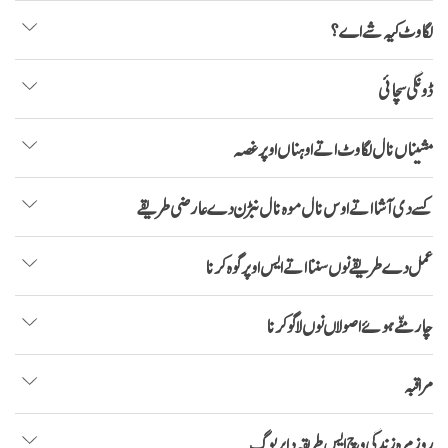
لگاوٹ کیہ شے اے؟
ڈونگی سچائی
مشیناں نال لگاوٹ اتے اوہناں اوپر غصہ
کسے دی آشا اتے اوس نال موہ نال نبڑن دے عارضی طریقے
عمل دے طریقے نوں سننا اتے ایس اوپر گوہ کرنا
چار منّے ہوئےاصولاں نوں لاگو کرنا
مراقبہ
روز مرہ زندگی وچ ایس طریقہ دا پریوگ