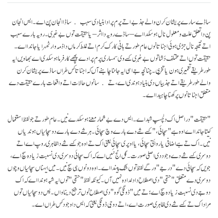
ساڈے سارے پریشان کرن والے جذبے اتے پرم پرا دا بنیادی سبب ساڈا انجان پن اے۔ ایس انجان
پن دا تعلق علت و معلول نال ہو سکدا اے – ساڈے رویہ دا اثر – یا حقیقت توں بے خبری۔ رویہ بارے سبب
اتے نتیجہ نال جڑی ہوئی اجناتا نوں عام طور تے ہانی کارک کرم اتے غلط کرماں دا ذمہ وار ٹھہرایا جاندا اے۔
حقیقت توں اتے مختلف دَشا توں بےخبری کسے وی سمساری پرم پرا دے پچھے کار فرما ہو سکدی اے بھاویں ایہ
طور طریقے تعمیری ہون یا تخریبی۔ چنانچہ جے اسی ایہ جاننا چاہنے آں کہ اجناتا کس طراں ساڈے پریشان کرن
والے طور طریقے اتے جذبیاں دی بنیاد ہوندی اے، تے سانوں حالات اتے واقعات بارے حقیقت دے
متعلق اجناتا نوں پرکھنا چاہیدا اے۔
"حقیقت" در اصل اک دلچسپ شبد اے۔ ایس دے بے شمار معنے ہو سکدے نیں۔ عام طور تے جو لفظ استعمال
کیتا جاندا اے اوہ ہے "سچائی،" کسے شے دے بارے وچ سچائی۔ ہر شے دے بارے دو سچائیاں ہوندیاں
نیں۔ اک تے ہے اضافی یا روائتی سچائی، یا اوپری سچائی یعنی اک تے اوہ جو کسے شے دا ظاہری روپ اے اتے
دوسری کسے شے دے وجود دی اصلی صورت۔ گل انج نئیں اے کہ اک سچائی دوسری دی نسبت زیادہ سچ اے،
جویں کہ سچائی دے "درجے" ورگے لفظ توں شک پیندا اے۔ اوہ دونوں ہی سچ نیں۔ میں ایہناں سچائیاں وچوں
دوسری دے متعلق "حتمی" دی اصطلاح دا دلدادہ نہیں آں۔ کیونکہ لفظ "حتمی" توں ایہ شبہ ہوندا اے کہ اک
دوجے دی نسبت زیادہ سچ اے؛ تے میں "ڈونگی گوہ" دی اصطلاح نوں ترجیح دینا واں۔ پس دو سچائیاں توں
مراد اک تے کسے شے دی ظاہری صورت اے، اتے دوجی ڈونگی یعنی کہ ایس دا وجود کس طراں اے۔