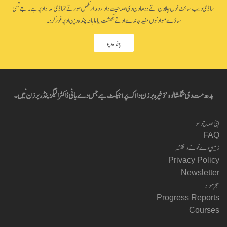
ساڈی ویب سائٹ نوں چلاون اتے ودھاون دی صلاحیت دا دارومدار مکمل طور تے تہاڈی امداد اوپر ہے۔ جے تسی
ساڈے مواد نوں مفید جاندے او تے یکمشت یا ماہانہ چندہ دین اوپر غور کرو۔
چندہ دیو
بدھ مت دی شکشا لوو’ ذخیرہ برزن دا اک پراجیکٹ ہے جس دے بانی ڈاکٹر الیگزینڈر برزن نیں۔
اپنی صلاح دسو
FAQ
زمین دے ٹوٹے دا نقشہ
Privacy Policy
Newsletter
سجر مواد
Progress Reports
Courses