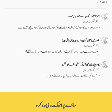
رلدا ملدا مواد
امرتا بطور اک پرمت : وریا پرمت
ڈاکٹر الیگزینڈر برزن
دور رس امرتا دے کارن اسی کدی وی دوسریاں دی مدد کرن اتے گیان پراپت کرن توں پچھے نہیں ہٹدے۔
غصہ: پریشان کرن والے جذبیاں نال نبڑنا
ڈاکٹر الیگزینڈر برزن
.صبر پیدا کرن دے طریقیاں اوپر عمل کر کے اسی غصہ توں پیدا ہون والے مسلیاں توں بچ سکنے آں
پورم پور بودھی زندگی: آٹھ منزلہ راہ عمل
ڈاکٹر الیگزینڈر برزن
بودھی سائنس اتے فلسفہ دے اتحاس وچ تن پاٹھ اتے اٹھ منزلہ راہ
ساڈے پراجیکٹ دی مدد کرو