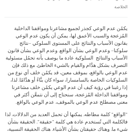
الخلاصة
يكمُن عدم الوعي كجذر لجميع مشاعرنا ومواقفنا الداخلية
المُزعجة والسبب الأعمق لها، يمكن أن يكون عدم الوعي
بقانون الأسباب والنتائج على المستوى السلوكي –نتائج
سلوكنا– وعدم الوعي بشأن الواقع. وعدم الوعي بشأن قانون
الأسباب والنتائج السلوكية عادة ما يوصف بأنه تحمُل مسئولية
التصرف بشكل هدَّام والقيام بالشيء الخاطئ. مع ذلك فإن
عدم الوعي بالواقع، بموقف معين، قد يكمُن خلف أي نوع من
السلوكيات الخاصة بالسامسارا، سواء كان بنَّاءً أو هدَّامًا. لذا،
إذا رغبنا في رؤية كيف أن عدم الوعي يكمُن خلف مشاعرنا
ومواقفنا الداخلة المُزعجة، سنحتاج إلى أن نتمعَّن أكثر في
معنى مصطلح عدم الوعي بالموقف، عدم الوعي بالواقع.
"الواقع" كلمة مطاطه. يمكنها أن تحمل العديد من الدلالات. لذا
فالكلمة التي تُستخدم عادة هي كلمة "حقيقة". الحقيقة بشأن
شيء ما. وهناك حقيقتان بشأن الأشياء. هناك الحقيقة النسبية،