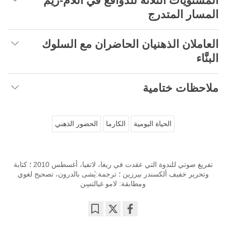
المستويات الثلاثة للدوافع في اللام-ريم
المسار المتدرج
العاملان الذهنيان الحاضران مع السلوك
البنَّاء
ملاحظات ختامية
الحياة اليومية
الكارما
الحضور الذهني
تفريغ صوتي للندوة التي عقدت في ريغا، لاتفيا، أغسطس 2010 ؛ كتابة
وتحرير خفيف ألكسندر بيرزين ؛ ترجمة:يٰشى بالدرون، تصحيح لغوي
ومطابقة: لامو غيالتسِن
Bookmark
Share