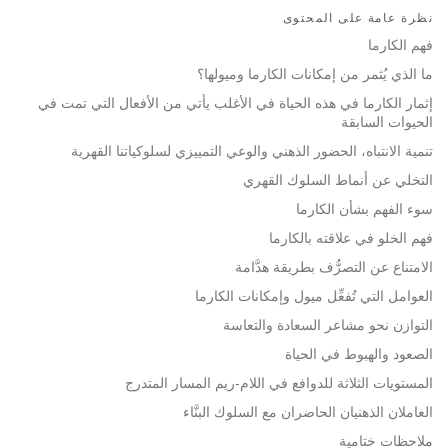
نظرة عامة على المحتوى
on
facebook
فهم الكارما
ما الذي يُثمر من إمكانات الكارما وميولها؟
إثمار الكارما في هذه الحياة في الأغلب يأتي من الأفعال التي تمت في
الحيوات السابقة
تنمية الانتباه، الحضور الذهني والوعي التمييزي لسلوكياتنا القهرية
التخلي عن أنماط السلوك القهري
سوء الفهم بشأن الكارما
فهم الخلو في علاقته بالكارما
الامتناع عن التصرُّف بطريقة هدَّامة
العوامل التي تُفعِّل ميول وإمكانات الكارما
التوازن نحو مشاعر السعادة والتعاسة
الصعود والهبوط في الحياة
المستويات الثلاثة للدوافع في اللام-ريم المسار المتدرج
العاملان الذهنيان الحاضران مع السلوك البنَّاء
ملاحظات ختامية