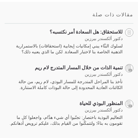
on
facebook
مقالات ذات صلة
للاستحقاق: هل السعادة أمر نكتسبه؟
دكتور ألكسندر بيرزين
لسلوك البنَّاء يبني إمكانيات إيجابية (استحقاقات) باﻻستمرارية
الذهنية الخاصة بنا لاختبار السعادة. لكن ما الذي يعنيه ذلك؟
تنمية الذات من خلال المسار المتدرج لام ريم
دكتور ألكسندر بيرزين
تأخذ بنا المراحل المتدرجة للمسار البوذي، لام ريم، من حالة
الكائنات العادية المحدودة إلى حالة البوذات كاملة الاستنارة.‎
المنظور البوذي للحياة
دكتور ألكسندر بيرزين
التعاليم البوذية باختصار: تجنّبوا أي شيء هدَّام، واجعلوا كل ما
تقومون به بناءً؛ ولتتمكّنوا من القيام بذلك، عليكم ترويض أذهانكم.