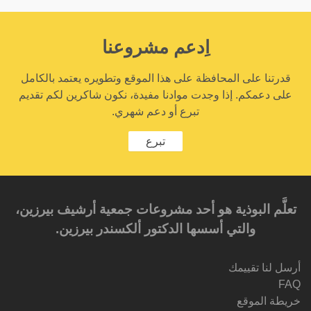
اِدعم مشروعنا
قدرتنا على المحافظة على هذا الموقع وتطويره يعتمد بالكامل
على دعمكم. إذا وجدت موادنا مفيدة، نكون شاكرين لكم تقديم
تبرع أو دعم شهري.
تبرع
تعلَّم البوذية هو أحد مشروعات جمعية أرشيف بيرزين،
والتي أسسها الدكتور ألكسندر بيرزين.‎‎
أرسل لنا تقييمك
FAQ
خريطة الموقع