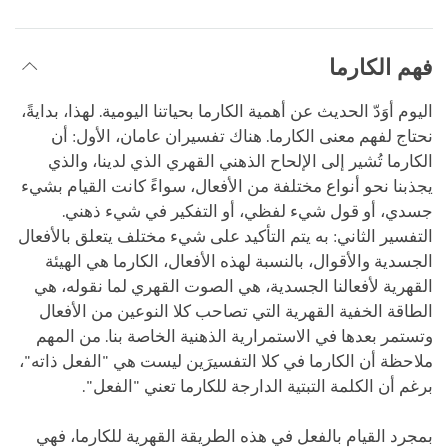
فهم الكارما
اليوم أوَدّ الحديث عن أهمية الكارما بحياتنا اليومية. لهذا، بدايةً،
نحتاج لفهم معنى الكارما. هناك تفسيران عامان، الأول: أن
الكارما تُشير إلى الإلحاح الذهني القهري الذي لدينا، والذي
يجذبنا نحو أنواع مختلفة من الأفعال، سواءً كانت القيام بشيء
جسدي، أو قول شيء لفظي، أو التفكير في شيء ذهني.
التفسير الثاني: به يتم التأكيد على شيء مختلف يتعلق بالأفعال
الجسدية والأقوال، بالنسبة لهذه الأفعال، الكارما هي الهيئة
القهرية لأفعالنا الجسدية، هي الصوت القهري لما نقوله، هي
الطاقة الخفية القهرية التي تصاحب كلا النوعين من الأفعال
وتستمر بعدها في الاستمرارية الذهنية الخاصة بنا. من المهم
ملاحظة أن الكارما في كلا التفسيرَين ليست هي "الفعل ذاته"،
برغم أن الكلمة التبتية الدارجة للكارما تعني "الفعل".
بمجرد القيام بالفعل في هذه الطريقة القهرية للكارما، فهي