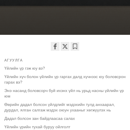
Share
Bookmark
АГУУЛГА
on
facebook
Үйлийн үр гэж юу вэ?
Үйлийн хүч болон үйлийн үр гаргах далд хүчнээс юу боловсрон
гарах вэ?
Энэ насанд боловсорч буй ихэнх үйл нь урьд насны үйлийн үр
юм
Өөрийн дадал болсон үйлдлийг мэдэхийн тулд анхаарал,
дурдал, ялган салгаж мэдэх оюун ухааныг хөгжүүлэх нь
Дадал болсон зан байдлаасаа салах
Үйлийн үрийн тухай буруу ойлголт