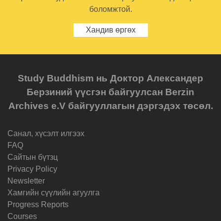
боломжтой.
Хандив өргөх
Study Buddhism нь Доктор Александер
Берзиний үүсгэн байгуулсан Berzin
Archives e.V байгууллагын дэргэдэх төсөл.
Санал, хүсэлт илгээх
FAQ
Cайтын бүтзц
Privacy Policy
Newsletter
Хамгийн сүүлийн агуулга
Progress Reports
Courses