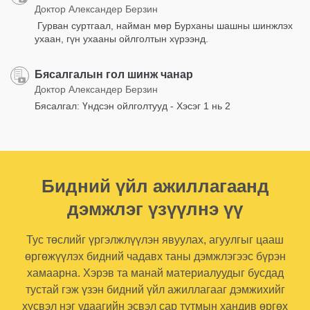
Доктор Александер Берзин
Гурван суртгаал, найман мөр Бурханы шашны шинжлэх
ухаан, гүн ухааны ойлголтын хүрээнд.
Бясалгалын гол шинж чанар
Доктор Александер Берзин
Бясалгал: Үндсэн ойлголтууд - Хэсэг 1 нь 2
Бидний үйл ажиллагаанд
дэмжлэг үзүүлнэ үү
Тус төслийг үргэлжлүүлэн явуулах, агуулгыг цааш
өргөжүүлэх бидний чадавх таны дэмжлэгээс бүрэн
хамаарна. Хэрэв та манай материалуудыг бусдад
тустай гэж үзэн бидний үйл ажиллагааг дэмжихийг
хүсвэл нэг удаагийн эсвэл сар тутмын хандив өргөх