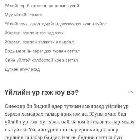
Үйлийн үр ба хоосон чанарын тухай
Муу үйлийг тэвчих
Үйлийн хүч, далд хүчийг идэвхжүүлэх хүчин зүйлс
Жаргал, зовлонг тэгшид үзэх
Жаргал, зовлон ээлжлэх амьдрал
Бодь мөрийн зэрэг дэх гурван сэтгэл
Сайн үйлтэй холбоотой хоёр сэтгэл
Дүгнэн өгүүлэхэд
Үйлийн үр гэж юу вэ?
Өнөөдөр би бидний өдөр тутмын амьдралд үйлийн үр
хэрхэн хамаарах талаар ярих юм аа. Юуны өмнө бид
үйлийн үр гэж юуг хэлж байгаа юм бэ гэдэг талаар мэдэх
нь зүйтэй. Үйлийн үрийн талаар ерөнхийдөө хоёр
төрлийн тайлбар байдаг. Нэг нь бидний сэтгэлд буй