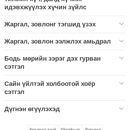
идэвхжүүлэх хүчин зүйлс
Жаргал, зовлонг тэгшид үзэх
Жаргал, зовлон ээлжлэх амьдрал
Бодь мөрийн зэрэг дэх гурван
сэтгэл
Сайн үйлтэй холбоотой хоёр
сэтгэл
Дүгнэн өгүүлэхэд
Амьдрал ахуй
Үйлийн үр
Дурьдал