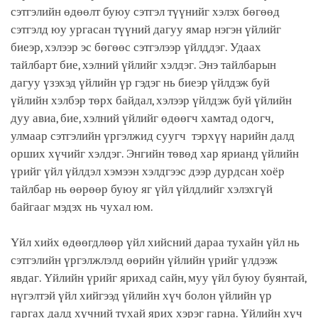
сэтгэлийн өдөөлт буюу сэтгэл түүнийг хэлэх бөгөөд
сэтгэлд юу ургасан түүний дагуу ямар нэгэн үйлийг
биеэр, хэлээр эс бөгөөс сэтгэлээр үйлддэг. Удаах
тайлбарт бие, хэлний үйлийг хэлдэг. Энэ тайлбарын
дагуу үзэхэд үйлийн үр гэдэг нь биеэр үйлдэж буй
үйлийн хэлбэр төрх байдал, хэлээр үйлдэж буй үйлийн
дуу авиа, бие, хэлний үйлийг өдөөгч хамтад одогч,
улмаар сэтгэлийн үргэлжид суугч тэрхүү нарийн далд
орших хүчийг хэлдэг. Энгийн төвөд хар ярианд үйлийн
үрийг үйл үйлдэл хэмээн хэлдгээс дээр дурдсан хоёр
тайлбар нь өөрөөр буюу яг үйл үйлдлийг хэлэхгүй
байгааг мэдэх нь чухал юм.
Үйл хийх өдөөгдлөөр үйл хийсний дараа тухайн үйл нь
сэтгэлийн үргэлжлэлд өөрийн үйлийн үрийг үлдээж
явдаг. Үйлийн үрийг ярихад сайн, муу үйл буюу буянтай,
нүгэлтэй үйл хийгээд үйлийн хүч болон үйлийн үр
гаргах далд хүчний тухай ярих хэрэг гарна. Үйлийн хүч