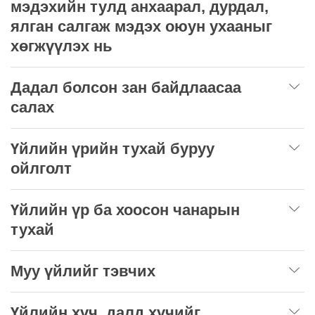
мэдэхийн тулд анхаарал, дурдал,
ялган салгаж мэдэх оюун ухааныг
хөгжүүлэх нь
Дадал болсон зан байдлаасаа
салах
Үйлийн үрийн тухай буруу
ойлголт
Үйлийн үр ба хоосон чанарын
тухай
Муу үйлийг тэвчих
Үйлийн хүч, далд хүчийг