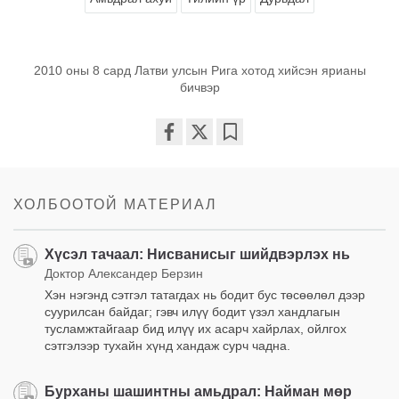
2010 оны 8 сард Латви улсын Рига хотод хийсэн ярианы
бичвэр
Share
Bookmark
on
facebook
ХОЛБООТОЙ МАТЕРИАЛ
Хүсэл тачаал: Нисванисыг шийдвэрлэх нь
Доктор Александер Берзин
Хэн нэгэнд сэтгэл татагдах нь бодит бус төсөөлөл дээр
суурилсан байдаг; гэвч илүү бодит үзэл хандлагын
тусламжтайгаар бид илүү их асарч хайрлах, ойлгох
сэтгэлээр тухайн хүнд хандаж сурч чадна.
Бурханы шашинтны амьдрал: Найман мөр