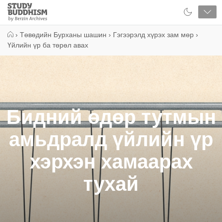
Close
Study
Buddhism
Home
›
Төвөдийн Бурханы шашин
›
Гэгээрэлд хүрэх зам мөр
›
Үйлийн үр ба төрөл авах
Бидний өдөр тутмын
амьдралд үйлийн үр
хэрхэн хамаарах
тухай