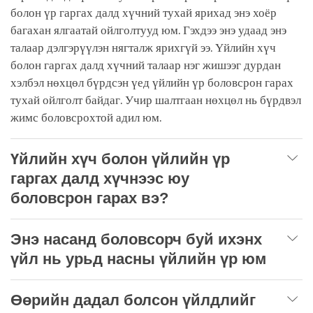
болон үр гаргах далд хүчний тухай ярихад энэ хоёр
багахан ялгаатай ойлголтууд юм. Гэхдээ энэ удаад энэ
талаар дэлгэрүүлэн нягталж ярихгүй ээ. Үйлийн хүч
болон гаргах далд хүчний талаар нэг жишээг дурдан
хэлбэл нөхцөл бүрдсэн үед үйлийн үр боловсрон гарах
тухай ойлголт байдаг. Учир шалтгаан нөхцөл нь бүрдвэл
жимс боловсрохтой адил юм.
Үйлийн хүч болон үйлийн үр
гаргах далд хүчнээс юу
боловсрон гарах вэ?
Энэ насанд боловсорч буй ихэнх
үйл нь урьд насны үйлийн үр юм
Өөрийн дадал болсон үйлдлийг