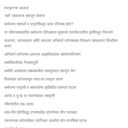
Share
Bookmark
मजकुराचा आढावा
on
facebook
‘कर्म’ संकल्पना समजून घेताना
कर्मजन्य सामर्थ्यं व प्रवृत्तींमधून काय परिपक्व होतं?
या जीवनकाळातील कर्मजन्य परिपक्वता मुख्यत्वे गतजीवनातील कृतींमधून निपजते
सजगता, जागरूकता आणि आपल्या अनिवार्य वर्तनाबाबत विचक्षण सावधपणा विकसित
करणं
अनिवार्य वर्तनाच्या आपल्या आकृतिबंधांचा सर्वसंगपरित्याग
कर्माविषयीच्या गैरसमजुती
कर्मशी असलेल्या संबंधांमधील भावशून्यता समजून घेणं
विध्वंसक वर्तनापासून स्वतःला परावृत्त करणं
कर्मजन्य प्रवृत्ती व सामर्थ्यांना कृतिशील करणारे घटक
आनंद व दुःख या भावनांबाबत समवृत्ती
जीवनातील चढ-उतार
लाम-रिम श्रेणीबद्ध टप्प्यांमधील प्रेरणेच्या तीन पातळ्या
रचनात्मक वर्तनासोबत उपस्थित असलेले दोन मानसिक घटक