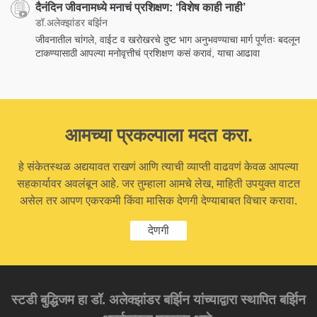
दैनंदिन जीवनामध्ये मनाचं प्रशिक्षण: ‘विशेष काही नाही’
डॉ.अलेक्झांडर बर्झिन
जीवनातील चांगले, वाईट व खरोखरचे दुष्ट भाग अनुभवण्याचा मार्ग पूर्णतः बदलून
टाकण्यासाठी आपल्या मनोवृत्तीचं प्रशिक्षण कसं करावं, याचा आढावा
आमच्या प्रकल्पाला मदत करा.
हे संकेतस्थळ अद्ययावत राखणं आणि त्याची व्याप्ती वाढवणं केवळ आपल्या
सहकार्यावर अवलंबून आहे. जर तुम्हाला आमचे लेख, माहिती उपयुक्त वाटत
असेल तर आपण एकरकमी किंवा मासिक देणगी देण्याबाबत विचार करावा.
देणगी
स्टडी बुद्धिजम हा डॉ. अलेक्झांडर बर्झिन यांच्याद्वारा स्थापित बर्झिन