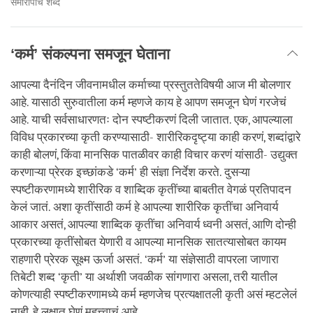
समारोपाचे शब्द
‘कर्म’ संकल्पना समजून घेताना
आपल्या दैनंदिन जीवनामधील कर्माच्या प्रस्तुततेविषयी आज मी बोलणार
आहे. यासाठी सुरुवातीला कर्म म्हणजे काय हे आपण समजून घेणं गरजेचं
आहे. याची सर्वसाधारणतः दोन स्पष्टीकरणं दिली जातात. एक, आपल्याला
विविध प्रकारच्या कृती करण्यासाठी- शारीरिकदृष्ट्या काही करणं, शब्दांद्वारे
काही बोलणं, किंवा मानसिक पातळीवर काही विचार करणं यांसाठी- उद्युक्त
करणाऱ्या प्रेरक इच्छांकडे ‘कर्म’ ही संज्ञा निर्देश करते. दुसऱ्या
स्पष्टीकरणामध्ये शारीरिक व शाब्दिक कृतींच्या बाबतीत वेगळं प्रतिपादन
केलं जातं. अशा कृतींसाठी कर्म हे आपल्या शारीरिक कृतींचा अनिवार्य
आकार असतं, आपल्या शाब्दिक कृतींचा अनिवार्य ध्वनी असतं, आणि दोन्ही
प्रकारच्या कृतींसोबत येणारी व आपल्या मानसिक सातत्यासोबत कायम
राहणारी प्रेरक सूक्ष्म ऊर्जा असतं. ‘कर्म’ या संज्ञेसाठी वापरला जाणारा
तिबेटी शब्द ‘कृती’ या अर्थाशी जवळीक सांगणारा असला, तरी यातील
कोणत्याही स्पष्टीकरणामध्ये कर्म म्हणजेच प्रत्यक्षातली कृती असं म्हटलेलं
नाही, हे लक्षात घेणं महत्त्वाचं आहे.