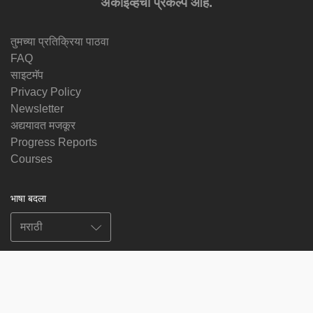
अर्काइव्हचा प्रकल्प आहे.
तुमच्या प्रतिक्रिया पाठवा
FAQ
साइटमॅप
Privacy Policy
Newsletter
अद्ययावत मजकूर
Progress Reports
Courses
भाषा बदला
आम्हाला फॉलो करा
on
on
on
on
facebook
X
soundcloud
youtube