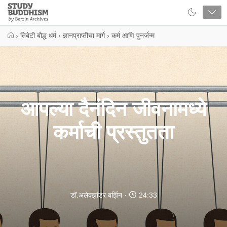
Close
Study
Buddhism
Home
›
तिबेटी बौद्ध धर्म
›
ज्ञानप्राप्तीचा मार्ग
›
कर्म आणि पुनर्जन्म
आपल्या दैनंदिन जीवनामध्ये
कर्माची प्रस्तुतता
डॉ.अलेक्झांडर बर्झिन
24:33