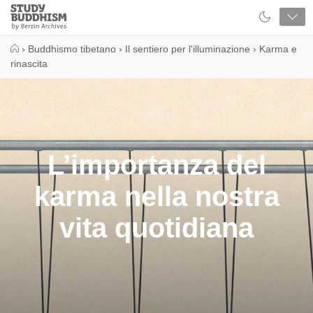
Close
Study
Buddhism
Home
›
Buddhismo tibetano
›
Il sentiero per l'illuminazione
›
Karma e
rinascita
L’importanza del
karma nella nostra
vita quotidiana