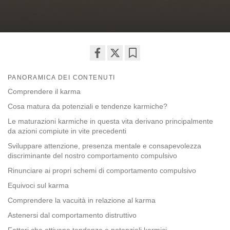
Share
Bookmark
PANORAMICA DEI CONTENUTI
on
facebook
Comprendere il karma
Cosa matura da potenziali e tendenze karmiche?
Le maturazioni karmiche in questa vita derivano principalmente
da azioni compiute in vite precedenti
Sviluppare attenzione, presenza mentale e consapevolezza
discriminante del nostro comportamento compulsivo
Rinunciare ai propri schemi di comportamento compulsivo
Equivoci sul karma
Comprendere la vacuità in relazione al karma
Astenersi dal comportamento distruttivo
Fattori che attivano tendenze e potenziali karmici