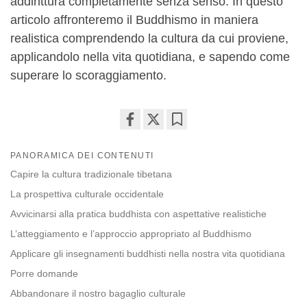
addirittura completamente senza senso. In questo
articolo affronteremo il Buddhismo in maniera
realistica comprendendo la cultura da cui proviene,
applicandolo nella vita quotidiana, e sapendo come
superare lo scoraggiamento.
Share
Bookmark
on
PANORAMICA DEI CONTENUTI
facebook
Capire la cultura tradizionale tibetana
La prospettiva culturale occidentale
Avvicinarsi alla pratica buddhista con aspettative realistiche
L’atteggiamento e l’approccio appropriato al Buddhismo
Applicare gli insegnamenti buddhisti nella nostra vita quotidiana
Porre domande
Abbandonare il nostro bagaglio culturale