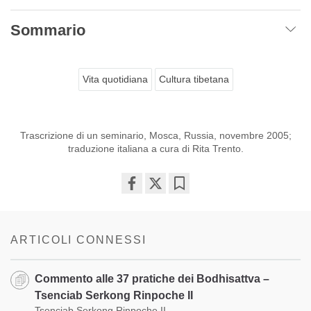
Sommario
Vita quotidiana
Cultura tibetana
Trascrizione di un seminario, Mosca, Russia, novembre 2005;
traduzione italiana a cura di Rita Trento.
Share
Bookmark
on
facebook
ARTICOLI CONNESSI
Commento alle 37 pratiche dei Bodhisattva –
Tsenciab Serkong Rinpoche II
Tsenciab Serkong Rinpoche II