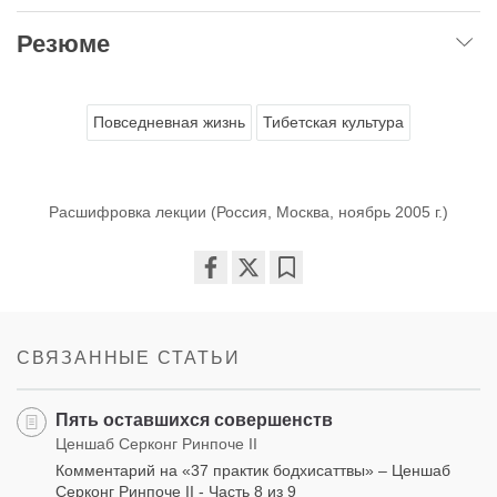
Резюме
Повседневная жизнь
Тибетская культура
Расшифровка лекции (Россия, Москва, ноябрь 2005 г.)
Share
Bookmark
on
facebook
СВЯЗАННЫЕ СТАТЬИ
Пять оставшихся совершенств
Ценшаб Серконг Ринпоче II
Комментарий на «37 практик бодхисаттвы» – Ценшаб
Серконг Ринпоче II - Часть 8 из 9