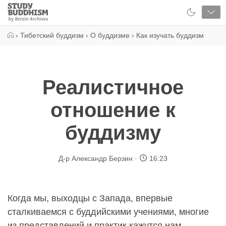
Close
Study
Buddhism
Home
›
Тибетский буддизм
›
О буддизме
›
Как изучать буддизм
Реалистичное
отношение к
буддизму
Д-р Александр Берзин
16:23
Когда мы, выходцы с Запада, впервые
сталкиваемся с буддийскими учениями, многие
из представлений и практик кажутся нам