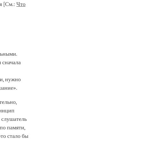
я [См.:
Что
льными.
 сначала
ии, нужно
шание».
тельно,
ринцип
и слушатель
по памяти,
это стало бы