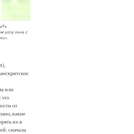
и?»
 углу окна с
ки».
m
),
санскритское
ма или
 это
ости от
зано, какие
орять их в
ей: сначала