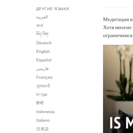
ДРУГИЕ ЯЗЫКИ
العربية
Медитация вс
বাংলা
Хотя многие
བོད་ཡིག་
ограничимся 
Deutsch
English
Español
فارسی
Français
ગુજરાતી
हिन्दी
Indonesia
Italiano
日本語