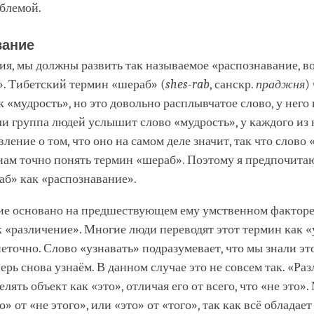
блемой.
вание
ия, мы должны развить так называемое «распознавание, 
». Тибетский термин «шераб» (
shes-rab
, санскр.
праджня
)
к «мудрость», но это довольно расплывчатое слово, у него 
ли группа людей услышит слово «мудрость», у каждого из 
вление о том, что оно на самом деле значит, так что слово
нам точно понять термин «шераб». Поэтому я предпочита
аб» как «распознавание».
ие основано на предшествующем ему умственном факторе,
 «различение». Многие люди переводят этот термин как «
неточно. Слово «узнавать» подразумевает, что мы знали эт
перь снова узнаём. В данном случае это не совсем так. «Ра
елять объект как «это», отличая его от всего, что «не это
о» от «не этого», или «это» от «того», так как всё обладае