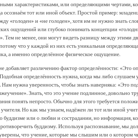
ными характеристиками, или определяющими чертами, к
да осознаём тот или иной объект. Простой пример: младен
жду «голоден» и «не голоден», хотя им не нужно знать сло
ских ощущений или глубоко понимать концепции «голодн
. Тем не менее, они могут видеть разницу между этими д
потому что у каждой из них есть уникальная определяющ
ика, а именно определённое физическое ощущение.
ие добавляет различению фактор определённости: «Это о
». Подобная определённость нужна, когда мы либо слушаем 
. Нам нужна уверенность, чтобы знать наверняка: «Это п
 лжеучение». Знать, что это учение подлинное, довольно тр
ания понять непросто. Обычно для этого требуется положи
 учителя. Но как мы узнаем, надёжен ли тот или иной учи
о буддизме или о любви и сострадании, но информация, к
противоречить буддизму. Используя распознавание, мы д
верены, что учение, которые мы слышим или о котором чи