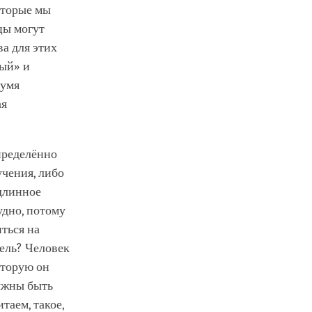
оторые мы
цы могут
ва для этих
ый» и
вумя
ая
пределённо
учения, либо
одлинное
удно, потому
ться на
тель? Человек
оторую он
олжны быть
таем, такое,