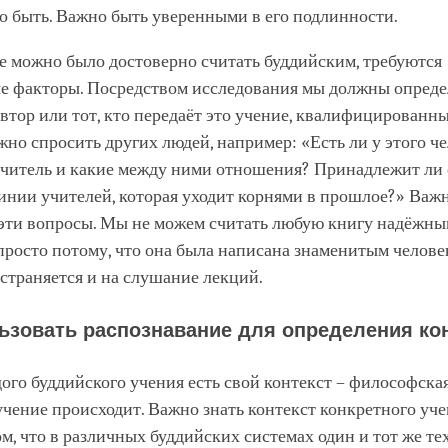
о быть. Важно быть уверенными в его подлинности.
е можно было достоверно считать буддийским, требуются
е факторы. Посредством исследования мы должны опреде
автор или тот, кто передаёт это учение, квалифицированн
жно спросить других людей, например: «Есть ли у этого ч
читель и какие между ними отношения? Принадлежит ли е
инии учителей, которая уходит корнями в прошлое?» Важ
 эти вопросы. Мы не можем считать любую книгу надёжн
росто потому, что она была написана знаменитым челове
страняется и на слушание лекций.
ьзовать распознавание для определения ко
дого буддийского учения есть свой контекст – философская
учение происходит. Важно знать контекст конкретного уче
м, что в различных буддийских системах один и тот же т