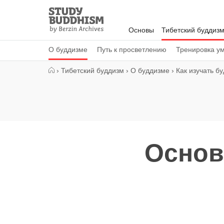
Close
Study
Buddhism
Основы
Тибетский буддиз
Home
О буддизме
Путь к просветлению
Тренировка у
›
Тибетский буддизм
›
О буддизме
›
Как изучать б
Основ