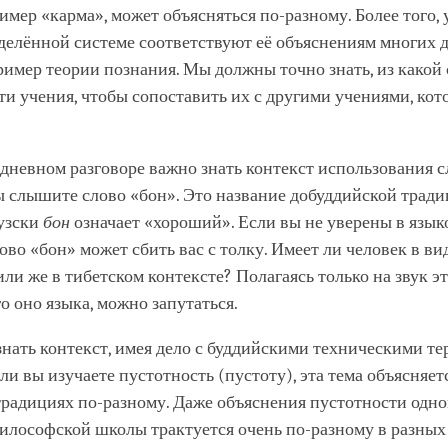
имер «карма», может объясняться по-разному. Более того, 
делённой системе соответствуют её объяснениям многих 
имер теории познания. Мы должны точно знать, из какой
ти учения, чтобы сопоставить их с другими учениями, ко
дневном разговоре важно знать контекст использования с
 слышите слово «бон». Это название добуддийской тради
узски
бон
означает «хороший». Если вы не уверены в язы
лово «бон» может сбить вас с толку. Имеет ли человек в ви
ли же в тибетском контексте? Полагаясь только на звук эт
го оно языка, можно запутаться.
нать контекст, имея дело с буддийскими техническими т
ли вы изучаете пустотность (пустоту), эта тема объясняет
радициях по-разному. Даже объяснения пустотности одно
илософской школы трактуется очень по-разному в разных