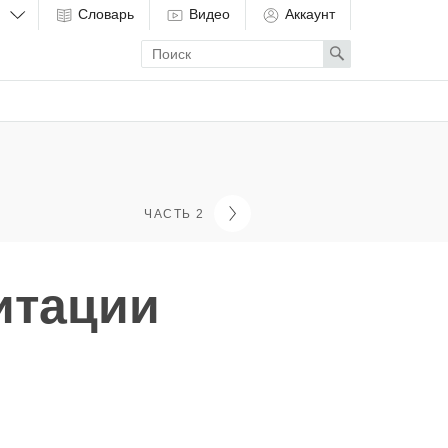
Словарь
Видео
Аккаунт
Enter
Search
search
term
ЧАСТЬ 2
итации