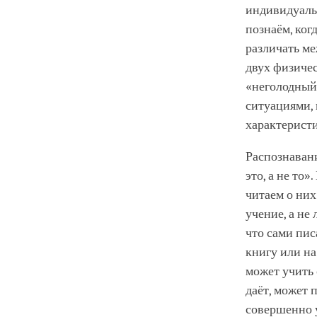
индивидуаль
познаём, ког
различать ме
двух физиче
«неголодный»
ситуациями, 
характерист
Распознаван
это, а не то
читаем о них
учение, а не
что сами пис
книгу или на
может учить 
даёт, может 
совершенно у