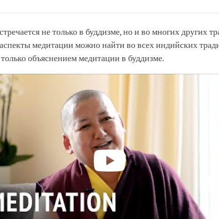
Share
Bookmark
on
facebook
тречается не только в буддизме, но и во многих других тр
 аспекты медитации можно найти во всех индийских трад
только объяснением медитации в буддизме.