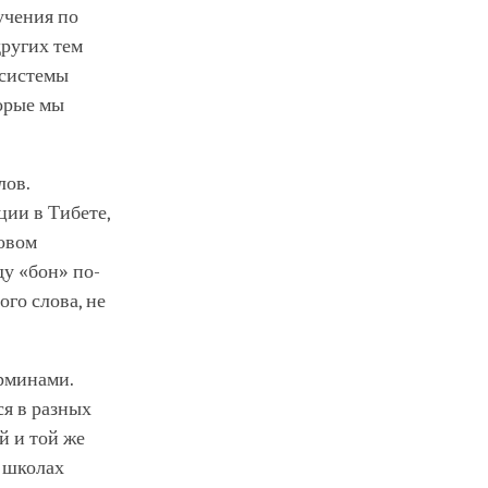
учения по
других тем
 системы
торые мы
лов.
ции в Тибете,
ковом
ду «бон» по-
ого слова, не
ерминами.
ся в разных
й и той же
 школах