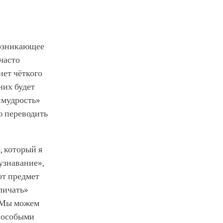
возникающее
 часто
нет чёткого
них будет
 «мудрость»
ю переводить
 который я
узнавание»,
от предмет
зличать»
». Мы можем
т особыми