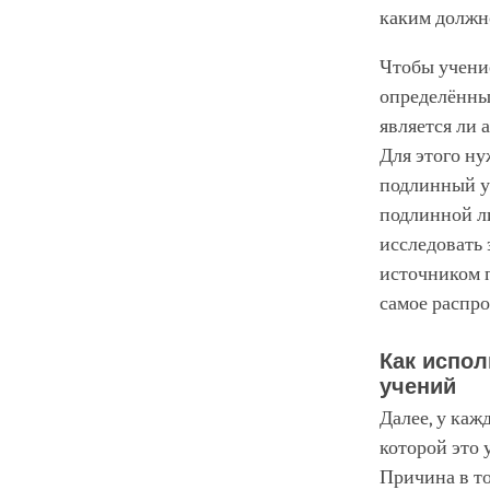
каким должн
Чтобы учени
определённы
является ли 
Для этого ну
подлинный у
подлинной л
исследовать
источником п
самое распро
Как испол
учений
Далее, у каж
которой это 
Причина в то