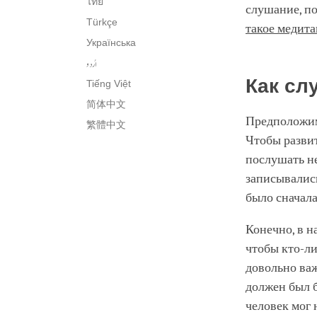
ไทย
слушание, по
Türkçe
такое медит
Українська
اُردو
Как сл
Tiếng Việt
简体中文
Предположим
繁體中文
Чтобы разви
послушать не
записывались
было сначала
Конечно, в н
чтобы кто-ли
довольно важ
должен был б
человек мог 