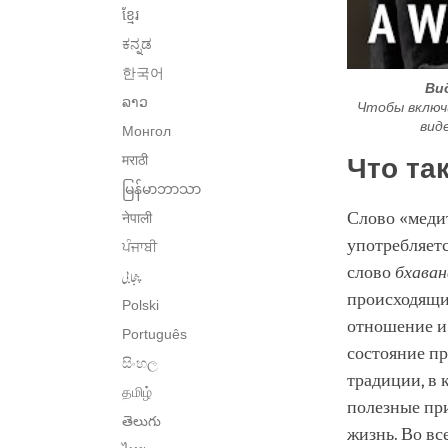
ខ្មែរ
ಕನ್ನಡ
한국어
Ви
ລາວ
Чтобы включ
вид
Монгол
मराठी
Что та
မြန်မာဘာသာ
Слово «меди
नेपाली
употребляетс
ਪੰਜਾਬੀ
слово
бхаван
پنجابی
происходящи
Polski
отношение и 
Português
состояние пр
සිංහල
традиции, в 
தமிழ்
полезные при
తెలుగు
жизнь. Во вс