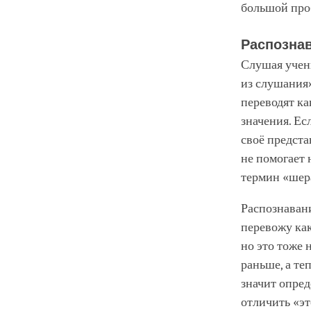
большой про
Распозна
Слушая учен
из слушания
переводят ка
значения. Ес
своё предста
не помогает 
термин «шер
Распознаван
перевожу как
но это тоже 
раньше, а те
значит опред
отличить «эт