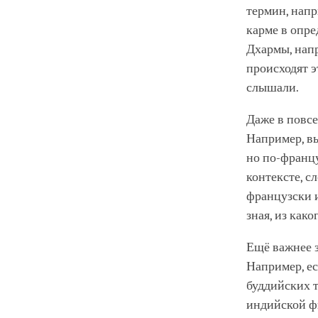
термин, напр
карме в опре
Дхармы, напр
происходят э
слышали.
Даже в повсе
Например, вы
но по-франц
контексте, с
французски и
зная, из како
Ещё важнее з
Например, ес
буддийских т
индийской ф