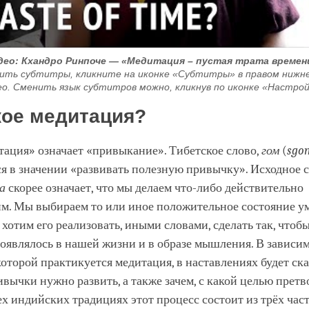
део: Кхандро Ринпоче — «Медитация – пустая трата времен
ить субтитры, кликните на иконке «Субтитры» в правом нижнем
ео. Сменить язык субтитров можно, кликнув по иконке «Настрой
кое медитация?
тация» означает «привыкание». Тибетское слово,
гом
(
sgo
я в значении «развивать полезную привычку». Исходное 
а
скорее означает, что мы делаем что-либо действительно
м. Мы выбираем то или иное положительное состояние у
хотим его реализовать, иными словами, сделать так, чтобы
оявлялось в нашей жизни и в образе мышления. В зависим
которой практикуется медитация, в наставлениях будет ска
вычки нужно развить, а также зачем, с какой целью претв
ех индийских традициях этот процесс состоит из трёх част