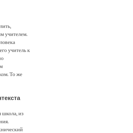
лить,
ым учителем.
еловека
го учитель к
но
ым
ком. То же
нтекста
 школа, из
ния.
ехнический