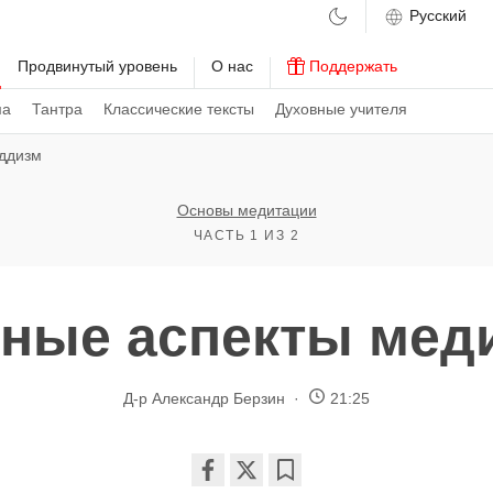
м
Продвинутый уровень
О нас
Поддержать
ма
Тантра
Классические тексты
Духовные учителя
уддизм
Основы медитации
ЧАСТЬ 1 ИЗ 2
ные аспекты мед
Д-р Александр Берзин
21:25