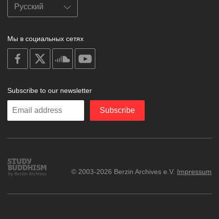
Мы в социальных сетях
on
on
on
on
facebook
X
soundcloud
youtube
Subscribe to our newsletter
Enter
Subscribe
your
email
Study
© 2003-2026 Berzin Archives e.V.
Impressum
Buddhism
Home