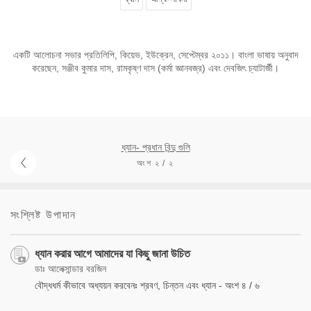
একটি আলোচনা সভার প্রতিলিপি, কিয়েভ, ইউক্রেন, সেপ্টেম্বর ২০১১। বাংলা ভাষায় অনুবাদ
করেছেন, সঞ্জীব কুমার দাস, রামকৃষ্ণ দাস (কর্মা জ্ঞানবজ্র) এবং দেবজিৎ চ্যাটার্জী।
ধ্যান- প্রধান বিন্দু গুলি
অংশ ২ / ২
সংশ্লিষ্ট উপাদান
ধ্যান করার আগে আমাদের যা কিছু জানা উচিত
ডাঃ আলেক্সান্ডার বরজিন
বৌদ্ধধর্ম কীভাবে অধ্যয়ন করবেনঃ শ্রবণ, চিন্তন এবং ধ্যান - অংশ ৪ / ৬