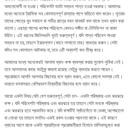
অমনোযোগী না হওয়া। পরিবেশটা যতটা সম্ভব শান্ত হওয়া দরকার। আমাদের
মধ্যে অনেকে ট্রাফিক সহ কোলাহলপূর্ণ রাস্তার পাশে বাড়িতে বাস করেন। সুতরাং
তাদের ক্ষেত্রে খুব সকালে বা গভীর রাত্রে যখন যানজট কম থাকে তখন ধ্যান করা
ভালো। এছাড়া পাশের কক্ষের পরিবেশে কোনও সঙ্গীত বা টেলিভিশন না থাকা
উচিত। এই ধরনের জিনিসগুলি খুবই গুরুত্বপূর্ণ। যদি শান্ত পরিবেশ পাওয়া
সম্ভব না হয়, তাহলে ইয়ারপ্লাগ (কানে লাগানো তার) ব্যবহার করুন। সেটা
যদিও সব কোলাহল আটকায় না, তবে এটি অব্যশই কম তীব্র করে।
আমাদের মধ্যে অনেকেরই আলাদা ধ্যান-কক্ষ ব্যবস্থা করার সুযোগ-সুবিধা নেই।
তবে আপনাদের কাছে যতটুকু জায়গা রয়েছে সেটুকু ব্যবহার করতে পারেন।
প্রয়োজনে আপনি আপনার বিছানায় বসে ধ্যান করুন, এতে কোনো সমস্যা নেই।
ভারতে বসবাসরত বেশিরভাগ তিব্বতীরা বিছানায় বসে ধ্যান করে।
আরো একটা বিষয় যেটা বেশ গুরুত্বপূর্ণ, সেটা হল– একটা পরিষ্কার এবং ঝরঝরে
কক্ষ। যদি পরিবেশটা পরিষ্কার এবং ঝরঝরে হয় তাহলে সেটা মনকে পরিষ্কার
এবং ঝরঝরে হতে প্রভাবিত করে। যদি কক্ষটিই স্যাঁতসেঁতে বা ভেজা, অগোছালো
বা নোংরা হয় তাহলে মনটাও একই রকম হওয়ার প্রবণতা থাকে। এই কারণে
ধ্যানের আগে যাকে একটা প্রারম্ভিক প্রয়োজনীয়তা হিসাবে তালিকাভুক্ত করা