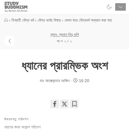
Close
Study
Buddhism
Home
›
তিব্বতী বৌদ্ধ ধর্ম
›
বৌদ্ধ ধর্মের বিষয়ে
›
কেমন করে বৌদ্ধধর্ম অধ্যয়ন করা যায়
ধ্যান- প্রধান বিন্দু গুলি
অংশ ২ / ২
ধ্যানের প্রারম্ভিক অংশ
ডাঃ আলেক্সান্ডার বরজিন
16:20
Share
Bookmark
on
বিষয়বস্তু পরিদর্শন
facebook
ধ্যানের জন্য অনুকূল পরিবেশ