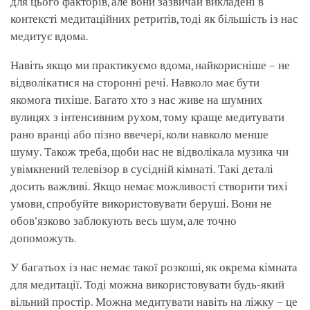
для цього факторів, але вони зазвичай викладені в
контексті медитаційних ретритів, тоді як більшість із нас
медитує вдома.
Навіть якщо ми практикуємо вдома, найкорисніше – не
відволікатися на сторонні речі. Навколо має бути
якомога тихіше. Багато хто з нас живе на шумних
вулицях з інтенсивним рухом, тому краще медитувати
рано вранці або пізно ввечері, коли навколо менше
шуму. Також треба, щоби нас не відволікала музика чи
увімкнений телевізор в сусідній кімнаті. Такі деталі
досить важливі. Якщо немає можливості створити тихі
умови, спробуйте використовувати беруші. Вони не
обов'язково заблокують весь шум, але точно
допоможуть.
У багатьох із нас немає такої розкоші, як окрема кімната
для медитації. Тоді можна використовувати будь-який
вільний простір. Можна медитувати навіть на ліжку – це