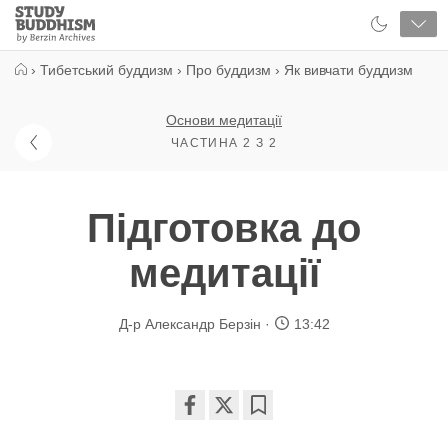
Close
Study
Buddhism
Home
›
Тибетський буддизм
›
Про буддизм
›
Як вивчати буддизм
Основи медитації
ЧАСТИНА 2 З 2
Підготовка до
медитації
Д-р Александр Берзін
13:42
Share
Bookmark