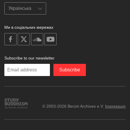
Ми в соціальних мережах
on
on
on
on
facebook
X
soundcloud
youtube
Subscribe to our newsletter
Enter
Subscribe
your
email
Study
© 2003-2026 Berzin Archives e.V.
Impressum
Buddhism
Home