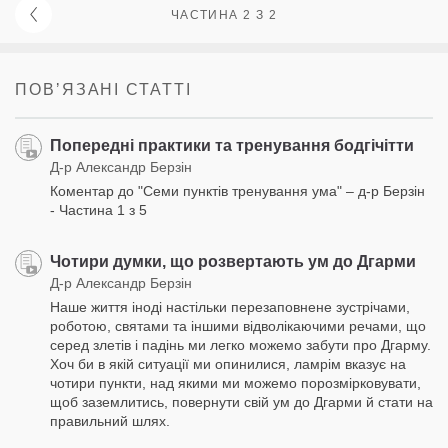
ЧАСТИНА 2 З 2
ПОВʼЯЗАНІ СТАТТІ
Попередні практики та тренування бодгічітти
Д-р Александр Берзін
Коментар до "Семи пунктів тренування ума" – д-р Берзін
- Частина 1 з 5
Чотири думки, що розвертають ум до Дгарми
Д-р Александр Берзін
Наше життя іноді настільки перезаповнене зустрічами,
роботою, святами та іншими відволікаючими речами, що
серед злетів і падінь ми легко можемо забути про Дгарму.
Хоч би в якій ситуації ми опинилися, ламрім вказує на
чотири пункти, над якими ми можемо порозмірковувати,
щоб заземлитись, повернути свій ум до Дгарми й стати на
правильний шлях.