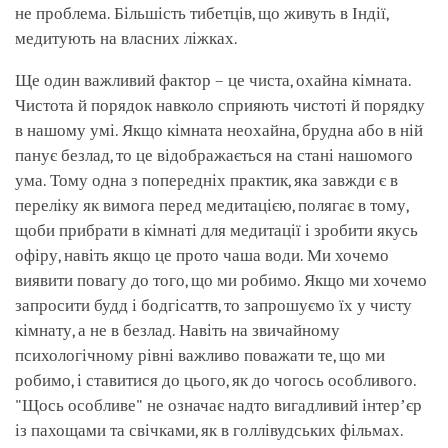
не проблема. Більшість тибетців, що живуть в Індії,
медитують на власних ліжках.
Ще один важливий фактор – це чиста, охайна кімната.
Чистота й порядок навколо сприяють чистоті й порядку
в нашому умі. Якщо кімната неохайна, брудна або в ній
панує безлад, то це відображається на стані нашомого
ума. Тому одна з попередніх практик, яка завжди є в
переліку як вимога перед медитацією, полягає в тому,
щоби прибрати в кімнаті для медитації і зробити якусь
офіру, навіть якщо це прото чаша води. Ми хочемо
виявити повагу до того, що ми робимо. Якщо ми хочемо
запросити будд і бодгісаттв, то запрошуємо їх у чисту
кімнату, а не в безлад. Навіть на звичайному
психологічному рівні важливо поважати те, що ми
робимо, і ставитися до цього, як до чогось особливого.
"Щось особливе" не означає надто вигадливий інтерʼєр
із пахощами та свічками, як в голлівудських фільмах.