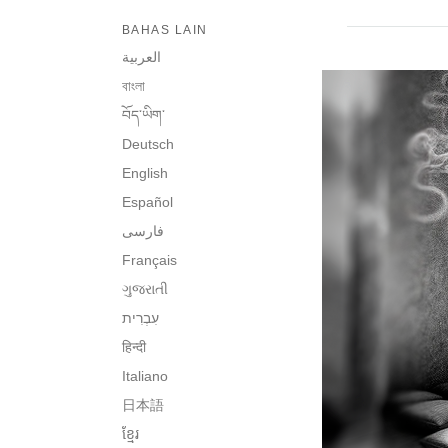
BAHAS LAIN
العربية
বাংলা
བོད་ཡིག་
Deutsch
English
Español
فارسی
Français
ગુજરાતી
हिन्दी
Italiano
日本語
ខ្មែរ