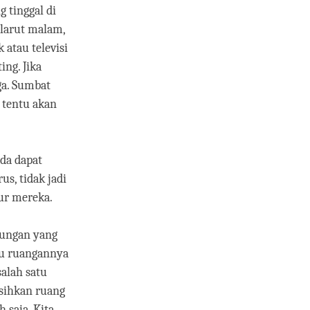
 tinggal di
 larut malam,
k atau televisi
ing. Jika
ga. Sumbat
 tentu akan
da dapat
us, tidak jadi
dur mereka.
kungan yang
au ruangannya
salah satu
sihkan ruang
 saja. Kita