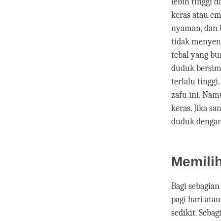
lebih tinggi d
keras atau em
nyaman, dan b
tidak menyen
tebal yang bu
duduk bersimp
terlalu tingg
zafu ini. Nam
keras. Jika s
duduk dengan
Memili
Bagi sebagian
pagi hari ata
sedikit. Sebag