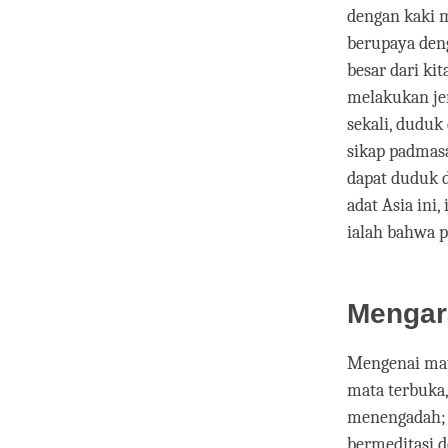
dengan kaki m
berupaya deng
besar dari ki
melakukan jen
sekali, dudu
sikap padmasa
dapat duduk 
adat Asia ini,
ialah bahwa 
Mengar
Mengenai mat
mata terbuka
menengadah; 
bermeditasi d