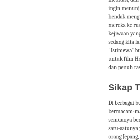
ingin menunju
hendak mengu
mereka ke rua
kejiwaan yang
sedang kita l
"Istimewa" bu
untuk film Ho
dan penuh ras
Sikap 
Di berbagai b
bermacam-mac
semuanya berb
satu-satunya 
orang Jepang,