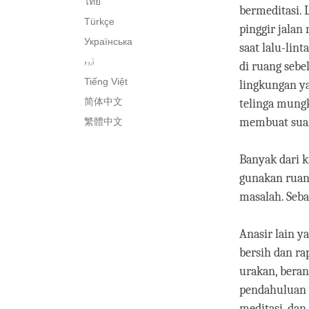
ไทย
bermeditasi. 
Türkçe
pinggir jalan
Українська
saat lalu-lint
اُردو
di ruang sebe
Tiếng Việt
lingkungan y
简体中文
telinga mung
membuat suara
繁體中文
Banyak dari k
gunakan ruang 
masalah. Seba
Anasir lain y
bersih dan ra
urakan, berant
pendahuluan 
meditasi, dan