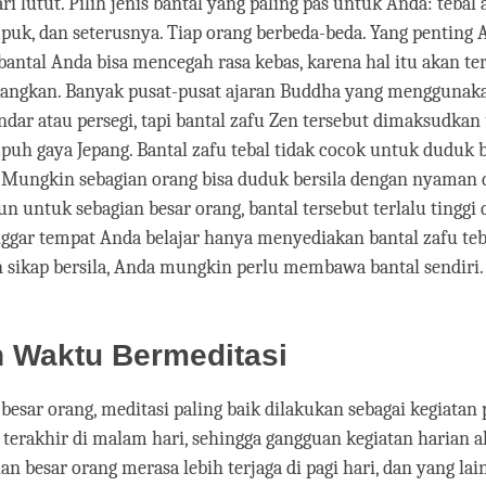
ari lutut. Pilih jenis bantal yang paling pas untuk Anda: tebal a
puk, dan seterusnya. Tiap orang berbeda-beda. Yang penting
antal Anda bisa mencegah rasa kebas, karena hal itu akan te
angkan. Banyak pusat-pusat ajaran Buddha yang menggunaka
ndar atau persegi, tapi bantal zafu Zen tersebut dimaksudkan
uh gaya Jepang. Bantal zafu tebal tidak cocok untuk duduk b
i. Mungkin sebagian orang bisa duduk bersila dengan nyaman d
un untuk sebagian besar orang, bantal tersebut terlalu tinggi 
anggar tempat Anda belajar hanya menyediakan bantal zafu teb
 sikap bersila, Anda mungkin perlu membawa bantal sendiri.
h Waktu Bermeditasi
 besar orang, meditasi paling baik dilakukan sebagai kegiatan
u terakhir di malam hari, sehingga gangguan kegiatan harian a
ian besar orang merasa lebih terjaga di pagi hari, dan yang la