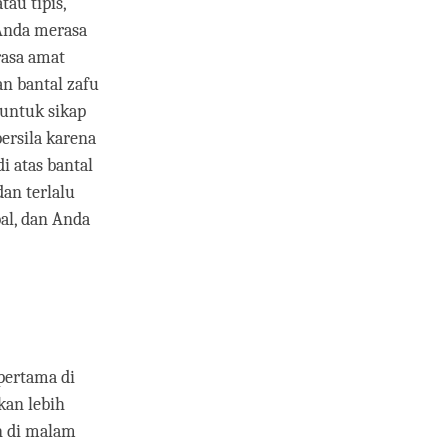
tau tipis,
 Anda merasa
rasa amat
n bantal zafu
 untuk sikap
ersila karena
i atas bantal
dan terlalu
al, dan Anda
 pertama di
kan lebih
in di malam