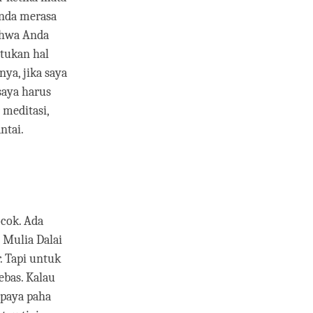
Anda merasa
ahwa Anda
atukan hal
ya, jika saya
saya harus
 meditasi,
ntai.
ocok. Ada
 Mulia Dalai
. Tapi untuk
kebas. Kalau
upaya paha