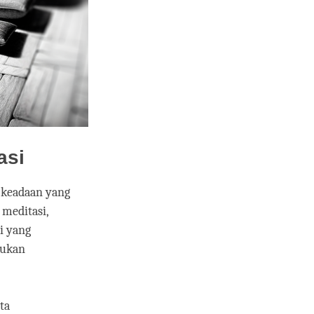
asi
-keadaan yang
meditasi,
i yang
kukan
ta