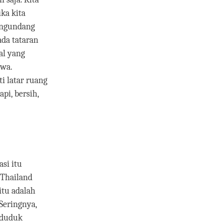
ka kita
engundang
ada tataran
al yang
ewa.
i latar ruang
pi, bersih,
si itu
 Thailand
itu adalah
Seringnya,
 duduk