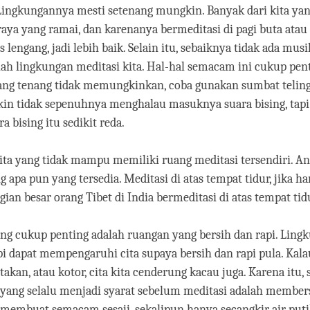
Lingkungannya mesti setenang mungkin. Banyak dari kita yang
 raya yang ramai, dan karenanya bermeditasi di pagi buta atau
as lengang, jadi lebih baik. Selain itu, sebaiknya tidak ada musi
lah lingkungan meditasi kita. Hal-hal semacam ini cukup pent
ang tenang tidak memungkinkan, coba gunakan sumbat telin
kin tidak sepenuhnya menghalau masuknya suara bising, tapi
 bising itu sedikit reda.
ita yang tidak mampu memiliki ruang meditasi tersendiri. An
apa pun yang tersedia. Meditasi di atas tempat tidur, jika har
gian besar orang Tibet di India bermeditasi di atas tempat ti
ang cukup penting adalah ruangan yang bersih dan rapi. Ling
pi dapat mempengaruhi cita supaya bersih dan rapi pula. Kal
akan, atau kotor, cita kita cenderung kacau juga. Karena itu, 
yang selalu menjadi syarat sebelum meditasi adalah member
 membuat semacam sesaji, sekalipun hanya secangkir air putih