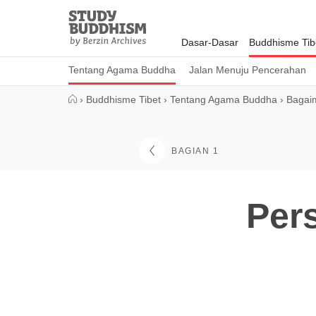
Close
Study
Buddhism
Dasar-Dasar
Buddhisme Tib
Home
Tentang Agama Buddha
Jalan Menuju Pencerahan
›
Buddhisme Tibet
›
Tentang Agama Buddha
›
Bagaim
BAGIAN 1
Per