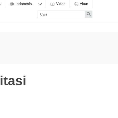
Video
Akun
Enter
Search
search
term
tasi