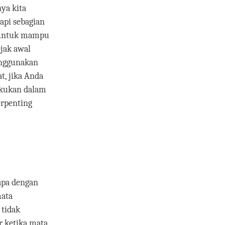
ya kita
api sebagian
ta untuk mampu
ejak awal
enggunakan
t, jika Anda
akukan dalam
terpenting
apa dengan
mata
 tidak
r ketika mata