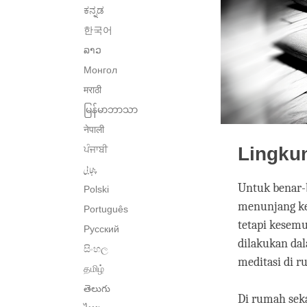
ಕನ್ನಡ
한국어
ລາວ
Монгол
मराठी
မြန်မာဘာသာ
नेपाली
Lingku
ਪੰਜਾਬੀ
پنجابی
Untuk benar-
Polski
menunjang ke
Português
tetapi kesemu
Русский
dilakukan dal
සිංහල
meditasi di r
தமிழ்
తెలుగు
Di rumah seka