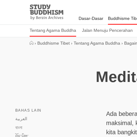
Close
Study
Buddhism
Dasar-Dasar
Buddhisme Tib
Home
Tentang Agama Buddha
Jalan Menuju Pencerahan
›
Buddhisme Tibet
›
Tentang Agama Buddha
›
Bagaim
Medit
BAHAS LAIN
Ada bebera
العربية
maksimal, k
বাংলা
kita bangki
བོད་ཡིག་