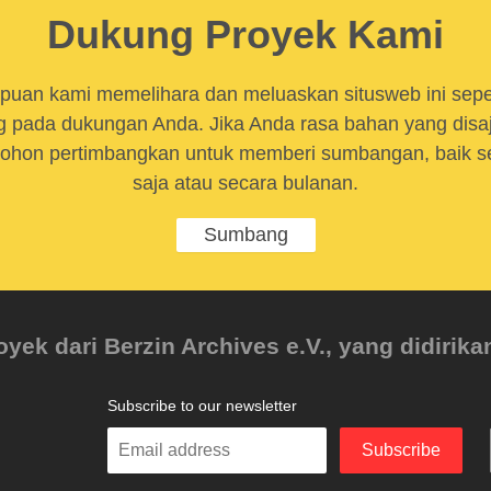
Dukung Proyek Kami
uan kami memelihara dan meluaskan situsweb ini sep
 pada dukungan Anda. Jika Anda rasa bahan yang disaji
ohon pertimbangkan untuk memberi sumbangan, baik se
saja atau secara bulanan.
Sumbang
ek dari Berzin Archives e.V., yang didirikan
Subscribe to our newsletter
Enter
Subscribe
your