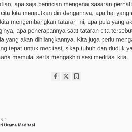
tian, apa saja perincian mengenai sasaran perhatia
cita kita menautkan diri dengannya, apa hal yang
ita mengembangkan tataran ini, apa pula yang a
inya, apa penerapannya saat tataran cita tersebut
la yang akan dihilangkannya. Kita juga perlu meng
ng tepat untuk meditasi, sikap tubuh dan duduk y
ana memulai serta mengakhiri sesi meditasi kita.
Share
Bookmark
on
facebook
AN 1
iri Utama Meditasi