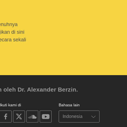
enuhnya
kan di sini
cara sekali
 oleh Dr. Alexander Berzin.
Ikuti kami di
Bahasa lain
on
on
on
on
facebook
X
soundcloud
youtube