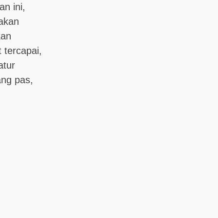
n ini,
 akan
kan
 tercapai,
atur
ang pas,