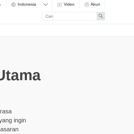
Video
Akun
Enter
Search
search
term
 Utama
erasa
yang ingin
sasaran