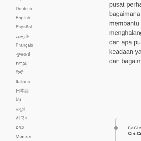
pusat perha
Deutsch
bagaimana 
English
membantu k
Español
menghalang
فارسی
dan apa pu
Français
keadaan ya
ગુજરાતી
dan bagaim
हिन्दी
Italiano
日本語
ខ្មែរ
ಕನ್ನಡ
한국어
ລາວ
BAGI
Ciri-C
Монгол