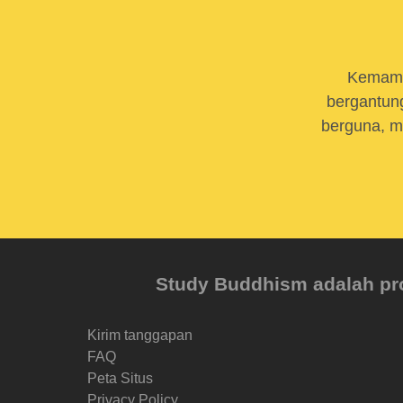
Kemamp
bergantung
berguna, m
Study Buddhism adalah proy
Kirim tanggapan
FAQ
Peta Situs
Privacy Policy