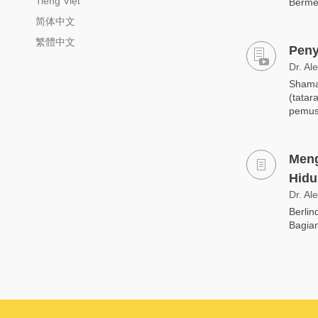
Tiếng Việt
Bermed
简体中文
繁體中文
Peny
Dr. Al
Shama
(tatar
pemusa
Meng
Hidu
Dr. Al
Berli
Bagian