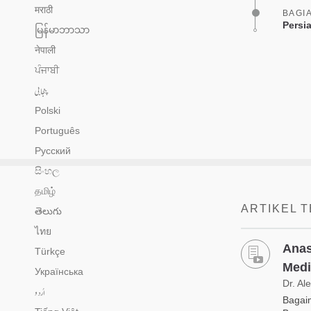
मराठी
BAGI
Persi
မြန်မာဘာသာ
नेपाली
ਪੰਜਾਬੀ
پنجابی
Polski
Português
Русский
සිංහල
தமிழ்
ARTIKEL 
తెలుగు
ไทย
Anas
Türkçe
Medi
Українська
Dr. Al
اُردو
Bagai