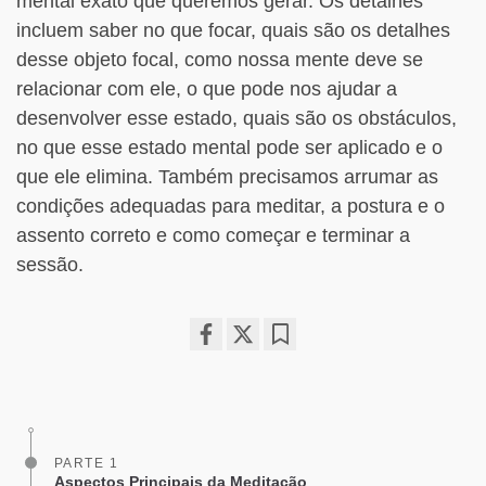
mental exato que queremos gerar. Os detalhes
incluem saber no que focar, quais são os detalhes
desse objeto focal, como nossa mente deve se
relacionar com ele, o que pode nos ajudar a
desenvolver esse estado, quais são os obstáculos,
no que esse estado mental pode ser aplicado e o
que ele elimina. Também precisamos arrumar as
condições adequadas para meditar, a postura e o
assento correto e como começar e terminar a
sessão.
Share
Bookmark
on
facebook
PARTE 1
Aspectos Principais da Meditação