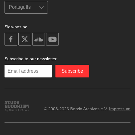
Siga-nos no
on
on
on
on
facebook
X
soundcloud
youtube
Subscribe to our newsletter
Enter
Subscribe
your
email
Study
© 2003-2026 Berzin Archives e.V.
Impressum
Buddhism
Home