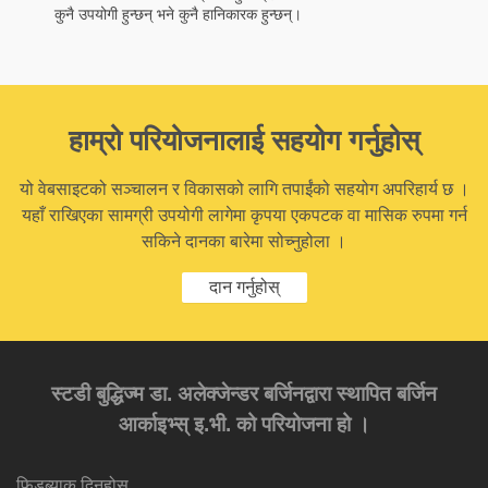
कुनै उपयोगी हुन्छन् भने कुनै हानिकारक हुन्छन्।
हाम्रो परियोजनालाई सहयोग गर्नुहोस्
यो वेबसाइटको सञ्चालन र विकासको लागि तपाईंको सहयोग अपरिहार्य छ ।
यहाँ राखिएका सामग्री उपयोगी लागेमा कृपया एकपटक वा मासिक रुपमा गर्न
सकिने दानका बारेमा सोच्नुहोला ।
दान गर्नुहोस्
स्टडी बुद्धिज्म डा. अलेक्जेन्डर बर्जिनद्वारा स्थापित बर्जिन
आर्काइभ्स् इ.भी. को परियोजना हो ।
फिडब्याक दिनुहोस्