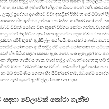
නි. එසේ නමුදු බොහෝ දෙනෙකු හට‍ කුෂන් ඇතිරිල්ලක් මත
නම්, පා වඩාත් ඉක්මනින් නිද්‍රාගත වීමට පටන් ගනී. ඔබට එ
 උකුල් ප්‍රදේශය දණහිසට වඩා ඉහළින් පිහිටන සේ ඔබගේ පිට
 තබාගෙන හිඳගැනීමට උත්සාහ කරන්න. ගණකම හෝ තුනී, තද
 ඔබට වඩාත් යෝග්‍ය වන කුෂන් වර්ගය තෝරා ගන්න. වැදග
සුවෙන් හිඳ සිටින අතර ඉතා අප්‍රසන්න ලෙස ඔබගේ පා නින
ක්වන පරිදි කුෂන් ඇතිරිල්ල යෙදීමයි. බොහෝ බෞද්ධ මධ්‍ය
සතරැස් යෝගාසන ඇති නමුදු එම සෙන් යෝගාසන පා යටක
වෙන් හිඳ සිටීම සඳහා සකසා ඇත. මේවා මත ඇතැමුන් හට පහ
තා හිඳගත හැකිවිය හැක. එසේ නමුදු බොහෝ දෙනෙකු හට ඒ
ඩිවේ. ඔබගේ මධ්‍යස්ථානය මගින් ගණකමින් යුත් යෝගාස
හා ඔබ එරමිණිය ගොතා හිඳ‍ සිටින්නේ නම්, ඔබගේම පෞද්
ෙන ඇති කුෂන් ඇතිරිල්ල රැගෙන ආ හැක.
 සඳ‍හා වේලාවක් තෝරා ගැනීම