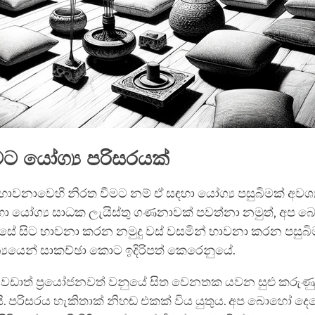
ට යෝග්‍ය පරිසරයක්
ාවනාවෙහි නිරත වීමට නම් ඒ සඳහා යෝග්‍ය පසුබිමක් අවශ්‍
ා යෝග්‍ය සාධක ලැයිස්තු ගණනාවක් පවත්නා නමුත්, අප
සේ සිට භාවනා කරන නමුදු වස් වසමින් භාවනා කරන පසුබි
‍යයෙන් සාකච්ඡා කොට ඉදිරිපත් කෙරෙනුයේ.
 වඩාත් ප්‍රයෝජනවත් වනුයේ සිත වෙනතක යවන සුළු කරුණු
 පරිසරය හැකිතාක් නිහඬ එකක් විය යුතුය. අප බො‍හෝ දෙ