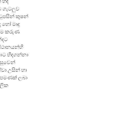
 හිඳ
ම ගැටලුව
ුපසින් කුෂන්
 හෝ මෘදු
ත්ම කරුණ
්දට
ස්ථානයන්හි
ොට හිඳගන්නා
සුවෙන්
වා උසින් හා
න පමණක් ලබා
ගලික