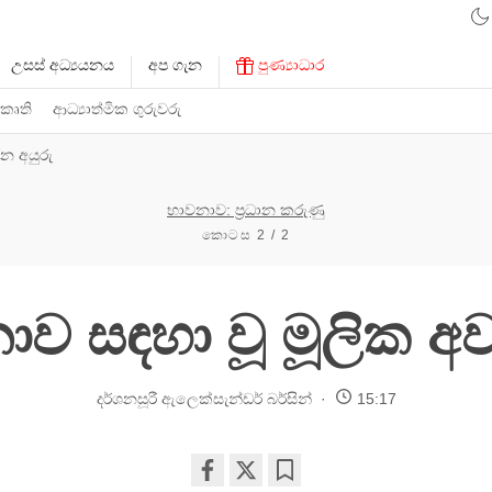
උසස් අධ්‍යයනය
අප ගැන
පුණ්‍යාධාර
 කෘති
ආධ්‍යාත්මික ගුරුවරු
න අයුරු
භාවනාව: ප්‍රධාන කරුණු
කොටස 2 / 2
ව සඳහා වූ මූලික අව
දර්ශනසූරී ඇලෙක්සැන්ඩර් බර්සින්
15:17