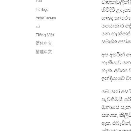
ไทย
වාහනවලින් 
Türkçe
හිමිදිරි උද
යාබද කාමරයේ
Українська
මෙයාකාර දේ
اُردو
නොහැක්කේ න
Tiếng Việt
සමස්ත ඝෝෂාව
简体中文
繁體中文
අප අතරින් 
හැකියාව නො
හැක. අවශ්‍ය
ඉන්දියාවේ 
බොහෝ සෙයින්
පැවතීමයි. පර
මනාසේ සැකසූ
සහගත, කිලිට
ඇත. එබැවින්