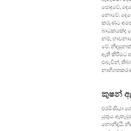
පොදුවේ, දෙන
නොවේ. දෙනෙ
කරුණට අමතර
බාධකයක්ද ග
නම්, භාවනාව
වේ. නිදසුනක
ඇති කිරීමට 
එබැවින්, ති
නාභිගතකරණයක
කුෂන් ඇ
එරමිණියා ගො
යුතුය. ඇතැම
නොනිදයි. නි