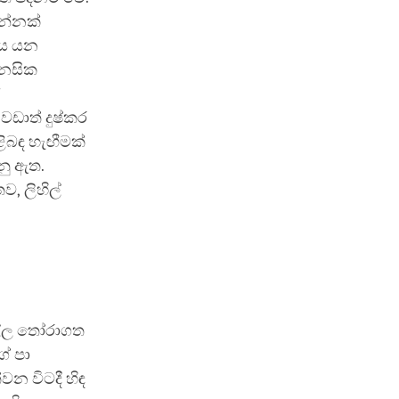
ෙන්නක්
ේය යන
ානසික
වඩාත් දුෂ්කර
ිබඳ හැඟීමක්
නු ඇත.
ව, ලිහිල්
ිල්ල තෝරාගත
ේ පා
න විටදී හිඳ