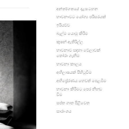
අන්තර්ගතයේ දළසටහන
භාවනාවට යෝග්‍ය පරිසරයක්
ඉරියව්ව
බැල්ම යොමු කිරීම
කුෂන් ඇතිරිල්ල
භාවනාව සඳ‍හා වේලාවක්
තෝරා ගැනීම
භාවනා කාලය
අභිලාෂයක් පිහිටුවීම
අභිප්‍රේරණය හෙවත් පෙළඹීම
භාවනා කිරීමට පෙර නිහඬ
වීම
සප්ත ගාත පිළිවෙත
සාරාංශය