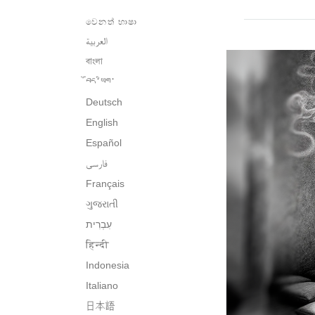
වෙනත් භාෂා
العربية
বাংলা
བོད་ཡིག་
Deutsch
English
Español
فارسی
Français
ગુજરાતી
हिन्दी
Indonesia
Italiano
日本語