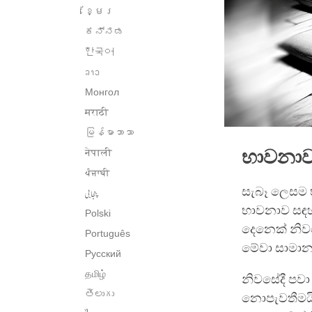
ខ្មែរ
ಕನ್ನಡ
한국어
ລາວ
Монгол
मराठी
မြန်မာဘာသာ
භාවනාව
नेपाली
ਪੰਜਾਬੀ
සැබෑ ලෙසම භ
پنجابی
භාවනාව සඳහ
Polski
දෙනෙක් නිව
Português
මේවා සාමාන්
Русский
தமிழ்
නිවසේදී පවා
తెలుగు
නොපැවතීමයි.