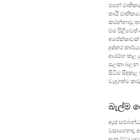
ජපන් ජාතිකය
තායි ජාතිකය
කරන්නාවූ තන
එම පිළිවෙත්
අපේක්ෂාවක් 
දුෂ්කර කාර්
ආරම්භ කළ යු
සලකා බලන කල
සිටීම සිදුක
වැදගත්ම කර
බැල්ම ය
ඇස් සම්බන්
වසාගෙනද, ඇ
ඇතැම්වා දෙන