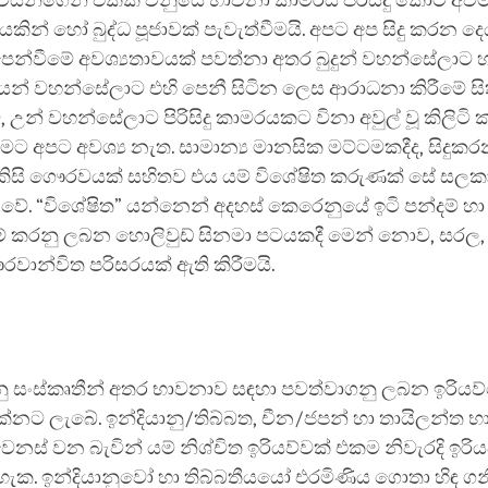
තාවයන්ගෙන් එකක් වනුයේ භාවනා කාමරය පිරිසිදු කොට අ
කින් හෝ බුද්ධ පූජාවක් පැවැත්වීමයි. අපට අප සිදු කරන දෙ
න්වීමේ අවශ්‍යතාවයක් පවත්නා අතර බුදුන් වහන්සේලාට 
න් වහන්සේලාට එහි පෙනී සිටින ලෙස ආරාධනා කිරී‍මේ සිත
 උන් වහන්සේලාට පිරිසිදු කාමරයකට විනා අවුල් වූ කිලිට
මට අපට අවශ්‍ය නැත. සාමාන්‍ය මානසික මට්ටමකදීද, සිදුක
කිසි ගෞරවයක් සහිතව එය යම් විශේෂිත කරුණක් සේ සලකා
 වේ. “විශේෂිත” යන්නෙන් අදහස් කෙරෙනු‍‍යේ ඉටි පන්දම් හා ස
ම් කරනු ලබන හොලිවුඩ් සිනමා පටයකදී මෙන් නොව, සරල, චාම්
 ගෞරවාන්විත පරිසරයක් ඇති කිරීමයි.
නු සංස්කෘතීන් අතර භාවනාව සඳහා පවත්වාගනු ලබන ඉරියව
්නට ලැබේ. ඉන්දියානු/තිබ්බත, චීන/ජපන් හා තායිලන්ත භ
ස් වන බැවින් යම් නිශ්චිත ඉරියව්වක් එකම නිවැරදි ඉරි
ක. ඉන්දියානුවෝ හා තිබ්බතීයයෝ එරමිණිය ගොතා හිඳ ගනිත