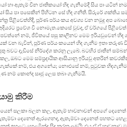
ෝ හා ඇතැම් චීන ජාතිකයෝ හිඳ ගැනීමේදී සිය පා යටින් නමා 
ෝ සිය පා පසෙකින් පිහිටන සේ හිඳ ගනිති. සිරුරේ ශක්තිය ස
්ත්‍ර පිළිවෙත්හිදී, පූර්ණ පර්යංකය අවශ්‍ය වන නමුදු අප 
 අදියරට ප්‍රවේශ වී නොමැත.කෙසේ වුවද, ඒ වර්ගයේ පිළිවෙත්
පවත්නේ නම්, ජීවිතයේ පසු කාලීනව මෙම ඉරියවුවෙන් හිඳ 
යයක් වන බැවින්, පූර්ණ පර්යංකයෙන් හිඳ ගැනීම ඉතා තරුණ ව
තු බවට දැඩිසේ නිර්දේශ කරනු ලැබේ. බටහිර ජාතීන් සම්බ
, ඔබට මෙම සම්ප්‍රදායික ආසියානු ඉරියවු අතරින් කවරකි
ළ හැක්කේ නම්, එය අගනේය; නොඑසේ නම්, පුටුවක හිඳගැනීම
ුණ නම් කොන්ද සෘජු ලෙස තබා ගැනීමයි.
ොමු කිරීම
ධයෙන් සලකා බලන කල, ඇතැම් භාවනාවන් අපගේ දෙනෙත්
තැම්වා දෙනෙත් ඇරගෙනද, ඇතැම්වා දෙනෙත් පහතට හෙළම
ෙත් ඉහළට හෙළමින්ද සිදු කරනු ලබයි; එය ඒ ඒ භාවනාව ම