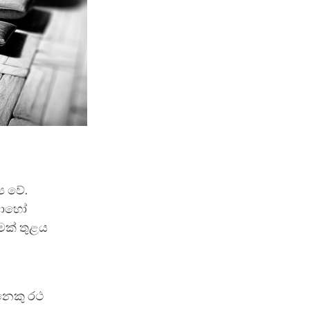
ය වේ.
 බොහෝ
මක් තුළය
නෙකු රථ