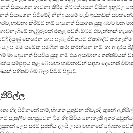
ෙත් පියාගෙන භාවනා කිරීම තිබ්බතීයයන් විසින් අනුබල ද
ත් පියාගෙන සිටීමේදී නින්ද යාමේ වැඩි ඉඩකඩක් පවත්න
ව, භාවනා කිරීමට නම් දෙනෙත් පියාගත යුතු බවට වන ම
ොඩනැගීමේ නැඹුරුවක් එතුළ පවතී. ඔබට එවැන්නක් හැ‍‍ඟේ
ේදී දියුණු කෙරෙන දෙය සැබෑ ‍ජීවිතයට ඒකාබද්ධ කරගැනීම 
් ලෙස, මම යමෙකු සමගින් කථා කරන්නේ නම්, හා ආදරය පිළ
නම් මා දෙනෙත් පියවිය යුතු නම් එය අසාමාන්‍ය තත්ත්වයක් ව
බ්බතීය සම්ප්‍රදාය තුළ බොහෝ භාවනාවන් සඳහා දෙනෙත් විවෘත
් සහිතව බිම බලා සිටීම සිදුවේ.
තිරිල්ල
තා හිඳ සිටින්නේ නම්, හිඳගත යුතුවන නිවැරදි කුෂන් ඇතිර
ුනට පැතලිව පහසුවෙන් බිම හිඳ සිටිය නොහැකි අතර ඔවුන්ග
දසුනක් ලෙස පරම පූජනීය දලයි ලාමා වහන්සේ දේශනා පවත්ව