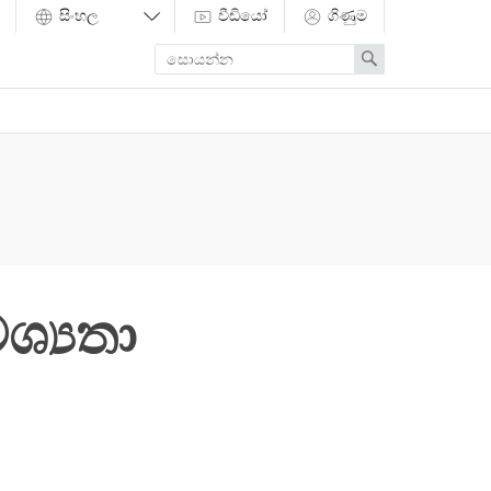
වීඩියෝ
ගිණුම
Enter
Search
search
term
ශ්‍යතා