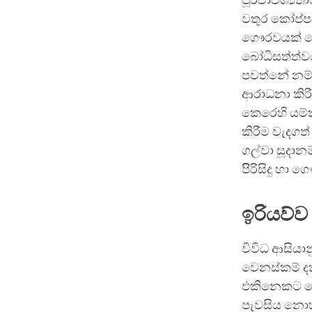
පූර්වාවශ්‍ය
වතුර කෝප්පය
ගෞරවයක් පෙ
බෝධිසත්ත්වය
පවත්නේ නම්,
ආරාධනා කිරී
කෙරෙහි යම්
කිරීම වැදගත්
ගල්වා සූදාන
පිිරිසිදු හා
ඉරියව්ව
විවිධ ආසියා
වෙනස්කම් දක
එකිනෙකට වෙන
පැවසිය නොහැ