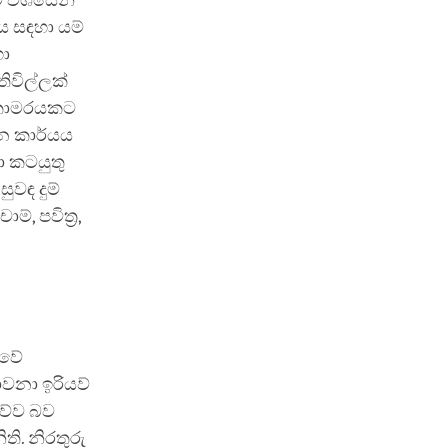
වම වශයෙන්
ය සඳහා යම්
හා
ිවිල්ලක්
ි කාමරයකට
රන කාර්යය
 කටයුතු
ුවඳ දුම්
, පවිත්‍ර,
්වේ
ාවනා ඉරියව්
යව්ව බව
ි. නිරතුරු