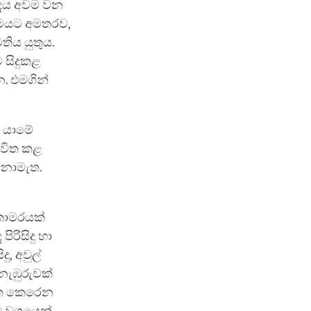
බදය අවම වන
 මෙයට අමතරව,
ිය යුතුය.
 සිදුකළ
. එමගින්
 යාමේ
ාවිත කළ
 නොමැත.
 කාමරයක්
ිරිසිදු හා
, අවුල්
නැඹුරුවක්
ුගත කෙරෙන