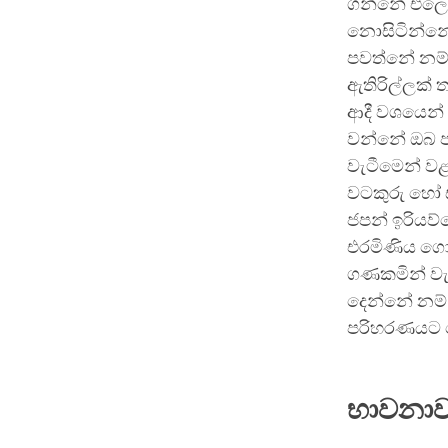
ගන්නේ එලෙසි
නොසිටින්නේ 
පවත්නේ නම්,
ඇතිරිල්ලක්
ආදී වශයෙන්
වන්නේ ඔබ පහ
වැටීමෙන් වළ
වටකුරු හෝ 
ජපන් ඉරියව්
එරමිණිය ගො
ගණකමින් වැ
දෙන්නේ නම් 
පරිහරණයට ග
භාවනාව