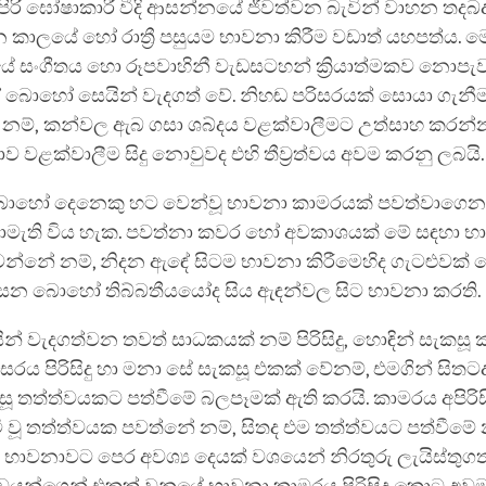
පිරි ඝෝෂාකාරී වීදි ආසන්නයේ ජීවත්වන බැවින් වාහන තද
ෑසන කාලයේ හෝ රාත්‍රී පසුයම භාවනා කිරීම වඩාත් යහපත්ය.
 සංගීතය හො රූපවාහිනී වැඩසටහන් ක්‍රියාත්මකව නොපැවත
 බොහෝ සෙයින් වැදගත් වේ. නිහඬ පරිසරයක් සොයා ගැනීම
ම්, කන්වල ඇබ ගසා ශබ්දය වළක්වාලීමට උත්සාහ කරන්න
 වළක්වාලීම සිදු නොවුවද එහි තීව්‍රත්වය අවම කරනු ලබයි.
බොහෝ දෙනෙකු හට වෙන්වූ භාවනා කාමරයක් පවත්වාගෙන
මැති විය හැක. පවත්නා කවර හෝ අවකාශයක් මේ සඳහා භ
 වන්නේ නම්, නිදන ඇඳේ සිටම භාවනා කිරීමෙහිද ගැටළුවක්
වසන බොහෝ තිබ්බතීයයෝද සිය ඇඳන්වල සිට භාවනා කරති.
 වැදගත්වන තවත් සාධකයක් නම් පිරිසිදු, හොඳින් සැකසූ
ිසරය පිරිසිදු හා මනා ‍සේ සැකසූ එකක් වේනම්, එමගින් සිතටද ප
 තත්ත්වයකට පත්වීමේ බලපෑමක් ඇති කරයි. කාමරය අපිරිසිදු
ි වූ තත්ත්වයක පවත්නේ නම්, සිතද එම තත්ත්වයට පත්වීමේ 
, භාවනාවට පෙර අවශ්‍ය දෙයක් වශයෙන් නිරතුරු ලැයිස්ත