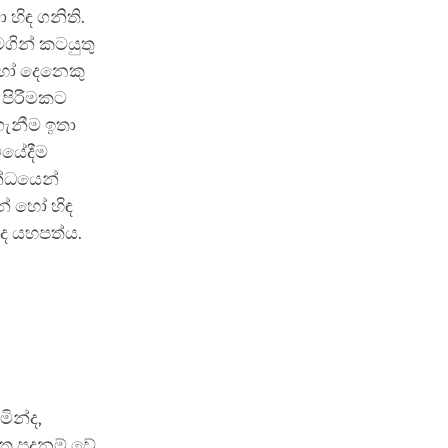
හිඳ ගනිති.
මගින් කටයුතු
බොහෝ දෙනෙකු
 පිරීමකට
ගැනීම ඉතා
ියේදීම
න්ධයෙන්
න් හෝ හිඳ
ද යහපත්ය.
ින්ද,
ත පදනම් වේ.