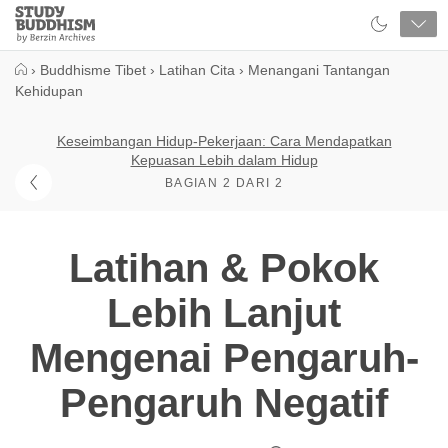
Close
Study
Buddhism
Home
›
Buddhisme Tibet
›
Latihan Cita
›
Menangani Tantangan
Kehidupan
Keseimbangan Hidup-Pekerjaan: Cara Mendapatkan
Kepuasan Lebih dalam Hidup
BAGIAN 2 DARI 2
Latihan & Pokok
Lebih Lanjut
Mengenai Pengaruh-
Pengaruh Negatif