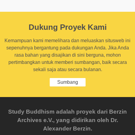
Dukung Proyek Kami
Kemampuan kami memelihara dan meluaskan situsweb ini
sepenuhnya bergantung pada dukungan Anda. Jika Anda
rasa bahan yang disajikan di sini berguna, mohon
pertimbangkan untuk memberi sumbangan, baik secara
sekali saja atau secara bulanan.
Sumbang
Study Buddhism adalah proyek dari Berzin
Archives e.V., yang didirikan oleh Dr.
Alexander Berzin.