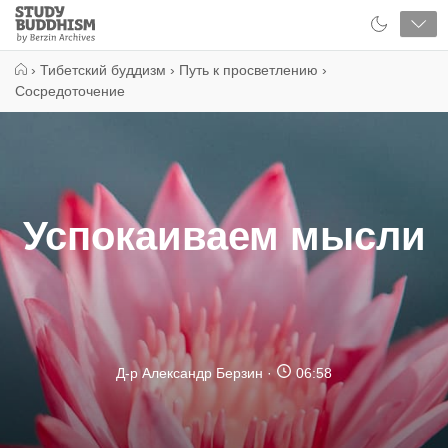
Close
Study
Buddhism
Home
›
Тибетский буддизм
›
Путь к просветлению
›
Сосредоточение
Успокаиваем мысли
Д-р Александр Берзин
06:58