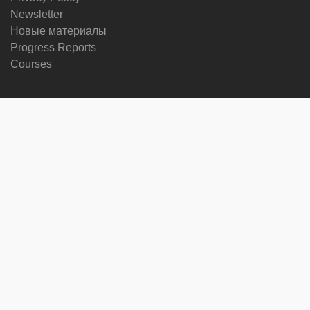
Newsletter
Новые материалы
Progress Reports
Courses
Сменить язык
Мы в социальных сетях
on
on
on
on
facebook
X
soundcloud
youtube
Subscribe to our newsletter
Enter
Subscribe
your
email