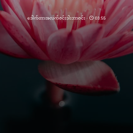
ဒေါက်တာအလက်ဇင်းဒါးဘာဇင်း
03:55