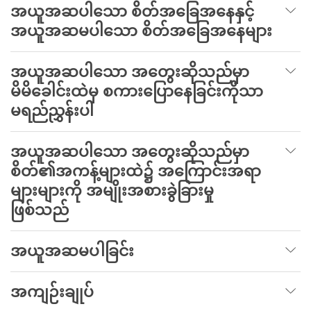
အယူအဆပါသော စိတ်အခြေအနေနှင့်
အယူအဆမပါသော စိတ်အခြေအနေများ
အယူအဆပါသော အတွေးဆိုသည်မှာ
မိမိခေါင်းထဲမှ စကားပြောနေခြင်းကိုသာ
မရည်ညွှန်းပါ
အယူအဆပါသော အတွေးဆိုသည်မှာ
စိတ်၏အကန့်များထဲ၌ အကြောင်းအရာ
များများကို အမျိုးအစားခွဲခြားမှု
ဖြစ်သည်
အယူအဆမပါခြင်း
အကျဉ်းချုပ်