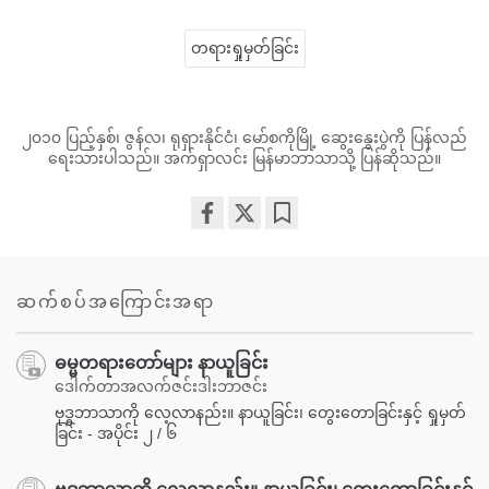
တရားရှုမှတ်ခြင်း
၂၀၁၀ ပြည့်နှစ်၊ ဇွန်လ၊ ရုရှားနိုင်ငံ၊ မော်စကိုမြို့ ဆွေးနွေးပွဲကို ပြန်လည်
ရေးသားပါသည်။ အက်ရှာလင်း မြန်မာဘာသာသို့ ပြန်ဆိုသည်။
Share
Bookmark
on
facebook
ဆက်စပ်အကြောင်းအရာ
ဓမ္မတရားတော်များ နာယူခြင်း
ဒေါက်တာအလက်ဇင်းဒါးဘာဇင်း
ဗုဒ္ဓဘာသာကို လေ့လာနည်း။ နာယူခြင်း၊ တွေးတောခြင်းနှင့် ရှုမှတ်
ခြင်း - အပိုင်း ၂ / ၆