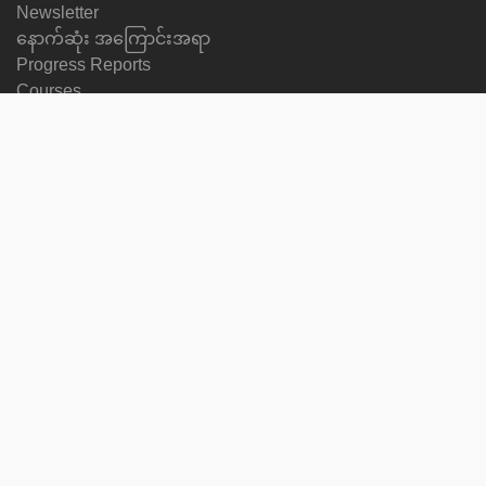
Newsletter
နောက်ဆုံး အကြောင်းအရာ
Progress Reports
Courses
ဘာသာစကား ပြောင်းပါ
ကျွန်ုပ်တို့ကို Follow ပြုလုပ်ပါ
on
on
on
on
facebook
X
soundcloud
youtube
Subscribe to our newsletter
Enter
Subscribe
your
email