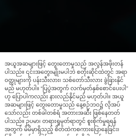
အယူအဆများဖြင့် တွေးတောမှုသည် အလွန်အဖိုးတန်
ပါသည်။ ၎င်းအတွေးမျိုးမပါဘဲ စတိုးဆိုင်ထဲတွင် အရာ
ဝတ္ထုများကို ပန်းသီးလား၊ သစ်တော်သီးလား ခွဲခြားနိုင်
မည် မဟုတ်ပါ။ “ပြပွဲအတွက် လက်မှတ်နှစ်စောင်ပေးပါ”
ဟု ပြောပါကလည်း နားလည်နိုင်မည် မဟုတ်ပါ။ အယူ
အဆများဖြင့် တွေးတောမှုသည် နေ့စဉ်ဘဝ၌ လိုအပ်
သော်လည်း တစ်ခါတစ်ရံ အတားအဆီး ဖြစ်နေတတ်
ပါသည်။ ဥပမာ၊ တရားရှုမှတ်ရာတွင် စူးစိုက်မှုရရန်
အတွက် မိမိမှာရှိသည့် စိတ်ထဲကစကားပြောနေခြင်း၊