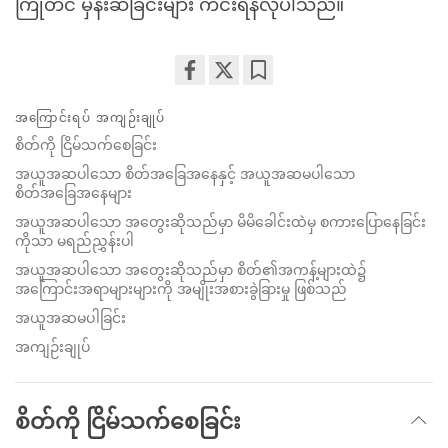
ကြိုတင် မှန်းဆခြင်းများ ကင်းရန်လိုပါသည်။
Share
Bookmark
အကြောင်းရပ် အကျဉ်းချုပ်
on
facebook
စိတ်ကို ငြိမ်သက်စေခြင်း
အယူအဆပါသော စိတ်အခြေအနေနှင့် အယူအဆမပါသော
စိတ်အခြေအနေများ
အယူအဆပါသော အတွေးဆိုသည်မှာ မိမိခေါင်းထဲမှ စကားပြောနေခြင်း
ကိုသာ မရည်ညွှန်းပါ
အယူအဆပါသော အတွေးဆိုသည်မှာ စိတ်၏အကန့်များထဲ၌
အကြောင်းအရာများများကို အမျိုးအစားခွဲခြားမှု ဖြစ်သည်
အယူအဆမပါခြင်း
အကျဉ်းချုပ်
စိတ်ကို ငြိမ်သက်စေခြင်း