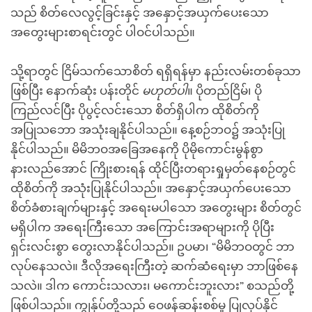
သည် စိတ်လေလွင့်ခြင်းနှင့် အနှောင့်အယှက်ပေးသော
အတွေးများစာရင်းတွင် ပါဝင်ပါသည်။
သို့ရာတွင် ငြိမ်သက်သောစိတ် ရရှိရန်မှာ နည်းလမ်းတစ်ခုသာ
ဖြစ်ပြီး နောက်ဆုံး ပန်းတိုင်
မဟုတ်ပါ
။ ပိုတည်ငြိမ်၊ ပို
ကြည်လင်ပြီး ပိုပွင့်လင်းသော စိတ်ရှိပါက ထိုစိတ်ကို
အပြုသဘော အသုံးချနိုင်ပါသည်။ နေ့စဉ်ဘဝ၌ အသုံးပြု
နိုင်ပါသည်။ မိမိဘဝအခြေအနေကို ပိုမိုကောင်းမွန်စွာ
နားလည်အောင် ကြိုးစားရန် ထိုင်ပြီးတရားရှုမှတ်နေစဉ်တွင်
ထိုစိတ်ကို အသုံးပြုနိုင်ပါသည်။ အနှောင့်အယှက်ပေးသော
စိတ်ခံစားချက်များနှင့် အရေးမပါသော အတွေးများ စိတ်တွင်
မရှိပါက အရေးကြီးသော အကြောင်းအရာများကို ပိုပြီး
ရှင်းလင်းစွာ တွေးလာနိုင်ပါသည်။ ဥပမာ၊ “မိမိဘဝတွင် ဘာ
လုပ်နေသလဲ။ ဒီလိုအရေးကြီးတဲ့ ဆက်ဆံရေးမှာ ဘာဖြစ်နေ
သလဲ။ ဒါက ကောင်းသလား၊ မကောင်းဘူးလား” စသည်တို့
ဖြစ်ပါသည်။ ကျွန်ုပ်တို့သည် ဝေဖန်ဆန်းစစ်မှု ပြုလုပ်နိုင်