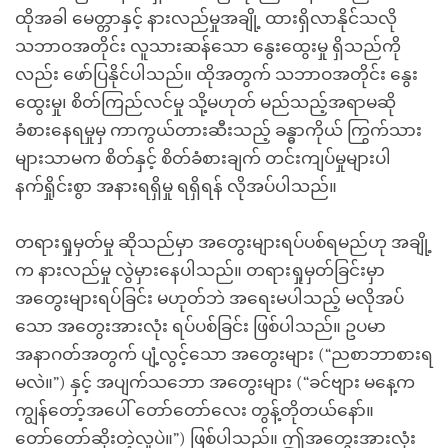
ထိုအခါ မေတ္တာနှင့် နားလည်မှုအချို့ ထားရှိလာနိုင်သလို
သဘာဝအတိုင်း လူသားဆန်သော နွေးထွေးမှု ရှိသည်ကို
လည်း ဖော်ပြနိုင်ပါသည်။ ထိုအတွက် သဘာဝအတိုင်း နွေး
ထွေးမှု၊ စိတ်ကြည်လင်မှု သို့မဟုတ် မည်သည့်အရာမဆို
ခံစားနေရမှုမှ ကာကွယ်တားဆီးသည့် ခန္ဓာကိုယ် ကြွက်သား
များသာမက စိတ်နှင့် စိတ်ခံစားချက် တင်းကျပ်မှုများပါ
နက်ရှိုင်းစွာ အနားရရှိမှု ရရှိရန် လိုအပ်ပါသည်။
တရားရှုမှတ်မှု ဆိုသည်မှာ အတွေးများရပ်ပစ်ရမည်ဟု အချို့
က နားလည်မှု လွဲမှားနေပါသည်။ တရားရှုမှတ်ခြင်းမှာ
အတွေးများရပ်ခြင်း မဟုတ်ဘဲ အရေးမပါသည့် မလိုအပ်
သော အတွေးအားလုံး ရပ်ပစ်ခြင်း ဖြစ်ပါသည်။ ဥပမာ
အနာဂတ်အတွက် ပျံ့လွင့်သော အတွေးများ (“ညစာဘာစားရ
မလဲ။”) နှင့် အပျက်သဘော အတွေးများ (“ခင်ဗျား မနေ့က
ကျွန်တော့်အပေါ် တော်တော်လေး တွန့်တိုတယ်နော်။
တော်တော်ဆိုးတဲ့လူပဲ။”) ဖြစ်ပါသည်။ ဤအတွေးအားလုံး