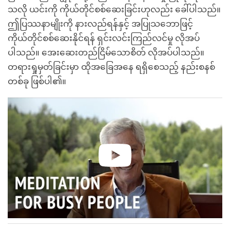
သလို ယင်းကို ကိုယ်တိုင်စစ်ဆေးခြင်းဟုလည်း ခေါ်ပါသည်။
ဤပြဿနာမျိုးကို နားလည်ရန်နှင့် အပြုသဘောဖြင့်
ကိုယ်တိုင်စစ်ဆေးနိုင်ရန် ရှင်းလင်းကြည်လင်မှု လိုအပ်
ပါသည်။ အေးဆေးတည်ငြိမ်သောစိတ် လိုအပ်ပါသည်။
တရားရှုမှတ်ခြင်းမှာ ထိုအခြေအနေ ရရှိစေသည့် နည်းစနစ်
တစ်ခု ဖြစ်ပါ၏။