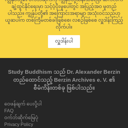
ချဲ့ထွင်နိုင်ရေးမှာ သင့်ပံ့ပိုးမှုပေါ်တွင် အပြည့်အဝ မူတည်
ပါသည်။ ကျွန်ုပ်တို့၏ အကြောင်းအရာမျာ အသုံးဝင်သည်ဟု
ယူဆပါက တစ်ကြိမ်တစ်ခါဖြစ်စေ၊ လစဉ်ဖြစ်စေ လှူဒါန်းကြည့်
လိုက်ပါ။
လှူဒါန်းပါ
Study Buddhism သည် Dr. Alexander Berzin
တည်ထောင်သည့် Berzin Archives e. V. ၏
စီမံကိန်းတစ်ခု ဖြစ်ပါသည်။
ဝေဖန်ချက် ပေးပို့ပါ
FAQ
ဝက်ဘ်ဆိုက်မြေပုံ
Privacy Policy