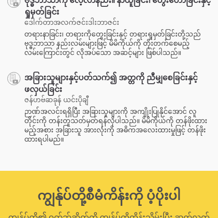
ဗုဒ္ဓဘာသာကို လေ့လာနည်း။ နာယူခြင်း၊ တွေးတောခြင်းနှင့်
ရှုမှတ်ခြင်း
ဒေါက်တာအလက်ဇင်းဒါးဘာဇင်း
တရားနာခြင်း၊ တရားကိုတွေးခြင်းနှင့် တရားရှုမှတ်ခြင်းတို့သည်
ဗုဒ္ဓဘာသာ နည်းလမ်းများဖြင့် မိမိကိုယ်ကို တိုးတက်စေမည့်
လမ်းကြောင်းတွင် လိုအပ်သော အဆင့်များ ဖြစ်ပါသည်။
အခြားသူများနှင့်ပတ်သက်၍ အတ္တကို ညီမျှစေခြင်းနှင့်
ဖလှယ်ခြင်း
ဇန်ဟဗ်ဆခုန် ယင်းပိုချီ
ဉာဏ်အလင်းရရှိပြီး အခြားသူများကို အကျိုးပြုနိုင်အောင် လူ
တိုင်းကို တန်းတူသတ်မှတ်ရန်လိုပါသည်။ မိမိကိုယ်ကို တန်ဖိုးထား
မည့်အစား အခြားသူ အားလုံးကို အဓိကအလေးထားမှုဖြင့် တန်ဖိုး
ထားရပါမည်။
ကျွန်ုပ်တို့စီမံကိန်းကို ပံ့ပိုးပါ
ကျွန်ုပ်တို့၏ ဝက်ဘ်ဆိုက်ကို ကျွန်ုပ်တို့ထိန်းသိမ်းပြီး ဆက်လက်