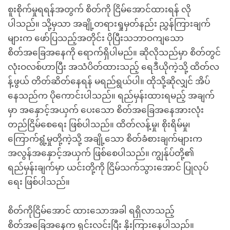
စူးစိုက်မှုရရန်အတွက် စိတ်ကို ငြိမ်အောင်ထားရန် လို
ပါသည်။ သို့မှသာ အချို့တရားရှုမှတ်နည်း ညွှန်ကြားချက်
များက ဖော်ပြသည့်အတိုင်း ပိုပြီးသဘာဝကျသော
စိတ်အခြေအနေကို ရောက်ရှိပါမည်။ ဆိုလိုသည်မှာ စိတ်တွင်
လုံးဝလစ်ဟာပြီး အသံပိတ်ထားသည့် ရေဒီယိုကဲ့သို့ ထိတ်လ
န့်ဖွယ် တိတ်ဆိတ်နေရန် မရည်ရွယ်ပါ။ ထိုသို့ဆိုလျှင် အိပ်
နေသည်က ပိုကောင်းပါသည်။ ရည်မှန်းထားရမည့် အချက်
မှာ အနှောင့်အယှက် ပေးသော စိတ်အခြေအနေအားလုံး
တည်ငြိမ်စေရေး ဖြစ်ပါသည်။ ထိတ်လန့်မှု၊ စိုးရိမ်မှု၊
ကြောက်ရွံ့မှုတို့ကဲ့သို့ အချို့သော စိတ်ခံစားချက်များက
အလွန်အနှောင့်အယှက် ဖြစ်စေပါသည်။ ကျွန်ုပ်တို့၏
ရည်မှန်းချက်မှာ ယင်းတို့ကို ငြိမ်သက်သွားအောင် ပြုလုပ်
ရေး ဖြစ်ပါသည်။
စိတ်ကိုငြိမ်အောင် ထားသောအခါ ရရှိလာသည့်
စိတ်အခြေအနေက ရှင်းလင်းပြီး နိုးကြားနေပါသည်။