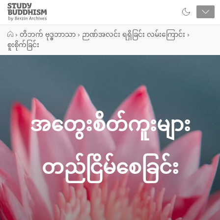
Close
Study
Buddhism
Home
›
တိဘက် ဗုဒ္ဓဘာသာ
›
ဉာဏ်အလင်း ရရှိခြင်း လမ်းကြောင်း
›
စူးစိုက်ခြင်း
အတွေးစိတ်ကူးများ
တည်ငြိမ်စေခြင်း