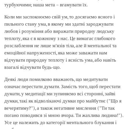
турбуючими; наша мета – вгамувати їх.
Коли ми заспокоюємо свій ум, то досягаємо ясного і
пильного стану ума, в якому ми здатні зароджувати
любов і розуміння або виражати природну людську
теплоту, яка є в кожному з нас. Це вимагає глибокого
розслаблення не лише м'язів тіла, але й ментальної та
емоційної напруженості, яка може заважати нам
відчувати природну теплоту і ясність ума, або навіть
взагалі відчувати будь-що.
Деякі люди помилково вважають, що медитувати
означає перестати думати. Замість того, щоб перестати
думати, у медитації ми зупиняємо всі сторонні, зайві
думки, такі як відволікаючі думки про майбутнє ("Що я
вечерятиму?"), а також негативне мислення ("Ти так
погано поводився зі мною вчора. Ти жахлива людина!").
Усе це належить до категорії ментального блукання і