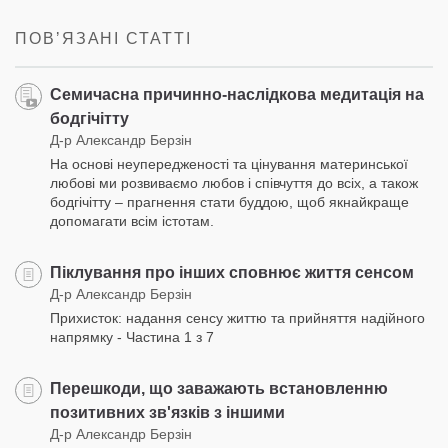
facebook
ПОВʼЯЗАНІ СТАТТІ
Семичасна причинно-наслідкова медитація на
бодгічітту
Д-р Александр Берзін
На основі неупередженості та цінування материнської
любові ми розвиваємо любов і співчуття до всіх, а також
бодгічітту – прагнення стати буддою, щоб якнайкраще
допомагати всім істотам.
Піклування про інших сповнює життя сенсом
Д-р Александр Берзін
Прихисток: надання сенсу життю та прийняття надійного
напрямку - Частина 1 з 7
Перешкоди, що заважають встановленню
позитивних зв'язків з іншими
Д-р Александр Берзін