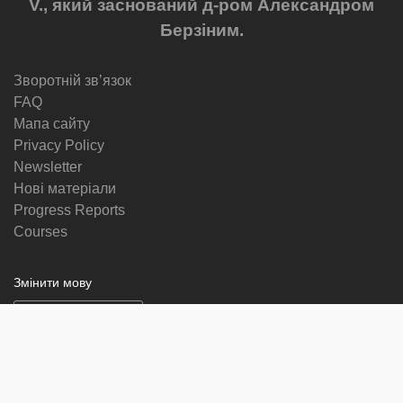
V., який заснований д-ром Александром
Берзіним.
Зворотній звʼязок
FAQ
Мапа сайту
Privacy Policy
Newsletter
Нові матеріали
Progress Reports
Courses
Змінити мову
Ми в соціальних мережах