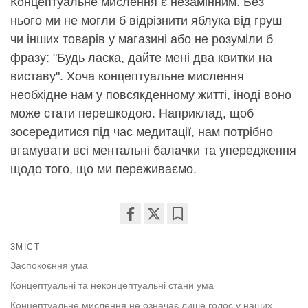
Концептуальне мислення є незамінним. Без
нього ми не могли б відрізнити яблука від груш
чи інших товарів у магазині або не розуміли б
фразу: "Будь ласка, дайте мені два квитки на
виставу". Хоча концептуальне мислення
необхідне нам у повсякденному житті, іноді воно
може стати перешкодою. Наприклад, щоб
зосередитися під час медитації, нам потрібно
вгамувати всі ментальні балачки та упередження
щодо того, що ми переживаємо.
Share
Bookmark
ЗМІСТ
on
facebook
Заспокоєння ума
Концептуальні та неконцептуальні стани ума
Концептуальне мислення не означає лише голос у наших