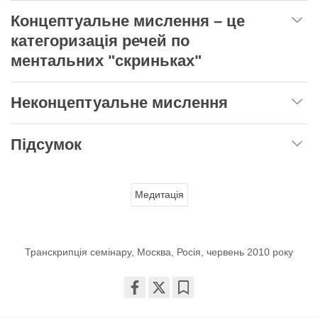
Концептуальне мислення – це
категоризація речей по
ментальних "скриньках"
Неконцептуальне мислення
Підсумок
Медитація
Транскрипція семінару, Москва, Росія, червень 2010 року
Share
Bookmark
on