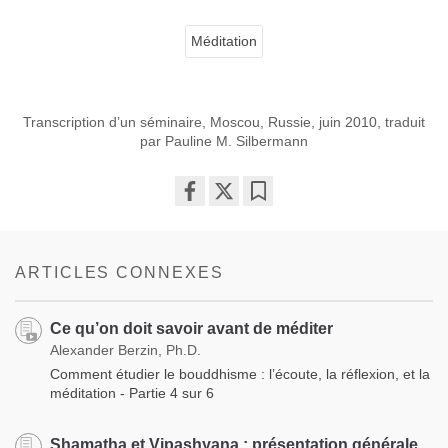
Méditation
Transcription d’un séminaire, Moscou, Russie, juin 2010, traduit
par Pauline M. Silbermann
Share
Bookmark
on
facebook
ARTICLES CONNEXES
Ce qu’on doit savoir avant de méditer
Alexander Berzin, Ph.D.
Comment étudier le bouddhisme : l’écoute, la réflexion, et la
méditation - Partie 4 sur 6
Shamatha et Vipashyana : présentation générale