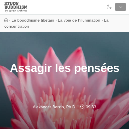
Close
Study
Buddhism
Home
›
Le bouddhisme tibétain
›
La voie de l’illumination
›
La
concentration
Assagir les pensées
Alexander Berzin, Ph.D.
09:33